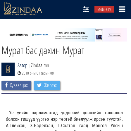
Mobile TV
НИЙТЛЭЛЧИД
ТВ8
Мурат бас дахин Мурат
ӨГЛӨӨНИЙ СОНИН
АУДИО ЗОХИОЛ
Автор
Zindaa.mn
|
ЗИНДАА СЭТГҮҮЛ
2018 оны 01 сарын 08
Хуваалцах
Жиргэх
Үе үеийн парламентад үндэсний цөөнхийн төлөөлөл
болсон гишүүд үүргээ нэр төртэй биелүүлж ирсэн түүхтэй.
А.Тлейхан, Х.Баделхан, Г.Солтан гээд Монгол Улсын