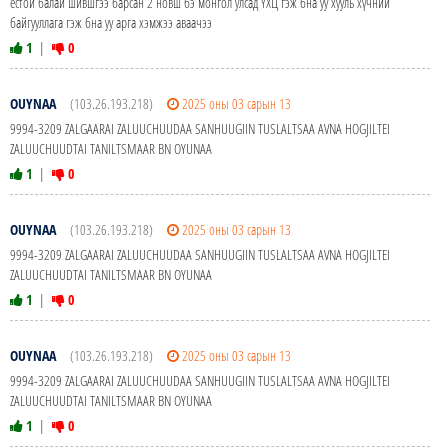
ёстой балай шившгээ барсан 2 новш бэ монгол улсад ҮХЦ гэж бна уу хууль хүчний
байгууллага гэж бна уу арга хэмжээ аваачээ
1
|
0
OUYNAA
(103.26.193.218)
2025 оны 03 сарын 13
9994-3209 ZALGAARAI ZALUUCHUUDAA SANHUUGIIN TUSLALTSAA AVNA HOGJILTEI
ZALUUCHUUDTAI TANILTSMAAR BN OYUNAA
1
|
0
OUYNAA
(103.26.193.218)
2025 оны 03 сарын 13
9994-3209 ZALGAARAI ZALUUCHUUDAA SANHUUGIIN TUSLALTSAA AVNA HOGJILTEI
ZALUUCHUUDTAI TANILTSMAAR BN OYUNAA
1
|
0
OUYNAA
(103.26.193.218)
2025 оны 03 сарын 13
9994-3209 ZALGAARAI ZALUUCHUUDAA SANHUUGIIN TUSLALTSAA AVNA HOGJILTEI
ZALUUCHUUDTAI TANILTSMAAR BN OYUNAA
1
|
0