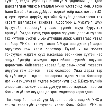
түүхэнд үлдэх үүрэг гүйцэтгээгүй ч үндэсний цөөнхдөө
дархалагдан үлдэх магадлал бүхий улстөрчид мөн. Харин
Баян-Өлгий аймгаас Д.Мурат нэртэй хоёр дахь нөхөр УИХ-
д орж ирсэн даруйд нутгийн бүсгүйг дарамталсан гэх
хэрэгт шалгагдаж эхэлжээ. Одоогоор Д.Муратыг шүүх
буруутайд тооцоогүй учраас түүнийг шууд буруутгах
аргагүй. Гэхдээ түүнд удаа дараа зодуулж, дарамтлуулсан
гэх нутгийн бүсгүй Б.Бахытгүлийн ярьж байгаагаас үзвэл
тэрбээр УИХ-ын гишүүн асан А.Муратаас дутахгүй хэрэг
өдүүлжээ гэж хэлж болохоор. Юутай ч ач зээгээ
тойруулан жаргаж суух насандаа өөрийнхөө хүүтэй нас
чацуу бүсгүйд ичимдэг эрхтнийхээ зургийг явуулан
дарамталж байгаагаас харвал “шар сэмжилсэн” гэхээсээ
илүүтэй гаж донтон ч гэж болохоор. Удаа дараа тэр
бүсгүйг зодсон гэдгээс анзаарвал садист ч гэж болохоор
нэг ийм гишүүнтэй гэдгээ монголчууд бид Б.Бахытгүлийн
ачаар сая л мэдэж авлаа. Дотуур өмдөө мартахын дэргэд
бол чамгүй том асуудал дэгдэж мэдэхээр харагдана.
Тэгэхээр баян-өлгийчүүд Мурат нэртэй этгээдийг УИХ-д
сонгох хэрэггүйг харуулсан хэрэг болж байна. УИХ-ын