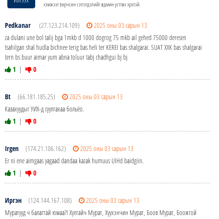
хэмжээг зөрчсөн сэтгэгдэлийг админ устгах эрхтэй.
Pedkanar
(27.123.214.109)
2025 оны 03 сарын 13
za dulani une bol talij bga 1mkb d 1000 dogrog 75 mkb ail gehed 75000 deresen
tsahilgan shal hudla bichnee terig bas heli ter KEREI bas shalgarai. SUAT XXK bas shalgarai
tern bs buur aimar yum abna toluur tabj chadhgui bj bj
1
|
0
Bt
(66.181.185.25)
2025 оны 03 сарын 13
Казахуудыг УИХ-д суулгахаа больёо.
1
|
0
Irgen
(174.21.106.162)
2025 оны 03 сарын 13
Er ni ene aimgaas yagaad dandaa kazak humuus UIHd baidgiin.
1
|
0
Иргэн
(124.144.167.108)
2025 оны 03 сарын 13
Муратууд ч балагтай юмаа?! Хулгайч Мурат, Хуухэнчин Мурат, Боов Мурат, Боожгой