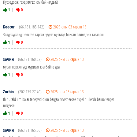
Пурэвдорж гээд залгах юм байналдаа?!
1
|
0
Бөөсөг
(66.181.185.142)
2025 оны 03 сарын 13
Залуу хүүхэнд бөөсгөө гаргаж үзүүлээд яваад байсан байна,энэ таваарш
1
|
0
зочин
(66.181.160.62)
2025 оны 03 сарын 13
мурат нэртэнгүүд муридаг юм байна даа
1
|
0
Zochin
(202.179.27.40)
2025 оны 03 сарын 13
Ih hurald iim balai tenegvvd olon baigaa tvrvvcheesee nvgel ni ilerch baina tenger
nirgeesei
1
|
0
зочин
(66.181.165.36)
2025 оны 03 сарын 13