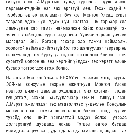
гишүүн асан А.Муратын хувьд туршлага сууж явсан
парламентчдийн нэг яах аргагүй мөн. Гэсэн хэдий ч
тэрбээр өдгөө парламент бүү хэл Монгол Улсад сураг
тасраад удаж буй. Удаж буй шалтгаан нь тэрбээр хил
дамнуулан хар тамхи наймаалсан байж болзошгүй гэх
хэрэгт холбогдон сураг алдарсан. Үүнээс харвал үнэний
магадлал бий. Яагаад гэхээр хар тамхи наймаалж,
хориотой наймаа хийгээгүй бол тэр шалгуулдаг газраар нь
шалгуулаад гэм буруугүй гэдгээ тогтоолгох байсан. Гэвч
сураггүй болсон нь энэ хэргийг үйлдсэн гэх хэрэгт албан
бусаар тогтоогдсон гэж болно.
Нэгэнтээ Монгол Улсаас БНХАУ-ын Бээжин хотод суугаа
ЭСЯ-ны консулын газрын ажилтнууд Монгол Улсад
нэвтрэх визийг дамлан худалддаг, энэ хэргийн гардан
гүйцэтгэгч, зохион байгуулагчаар УИХ-ын гишүүн асан
А.Мурат ажилладаг гэх мэдээллээс үндэслэн Консулын
машинаар хар тамхи зөөвөрлөдөг байсан гээд түүний
тухайд олон нийт хангалттай мэдэх болсон учраас
дэлгэрэнгүй дурдаад яахав. Тэгвэл өдгөө бусдад
ичимдгээ харуулсан, удаа дараа дарамталсан, зодсон гэх