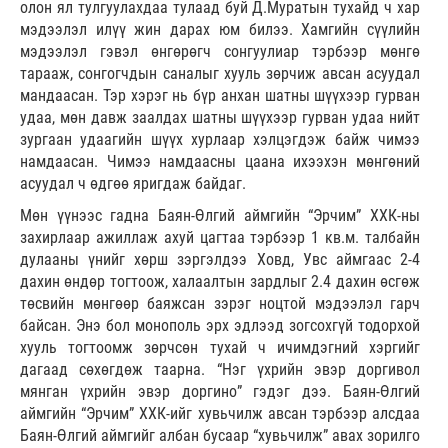
олон ял тулгуулахдаа тулаад буй Д.Муратын тухайд ч хар
мэдээлэл илүү жин дарах юм билээ. Хамгийн сүүлийн
мэдээлэл гэвэл өнгөрөгч сонгуулиар тэрбээр мөнгө
тарааж, сонгогчдын саналыг хууль зөрчиж авсан асуудал
мандаасан. Тэр хэрэг нь бүр анхан шатны шүүхээр гурван
удаа, мөн давж заалдах шатны шүүхээр гурван удаа нийт
зургаан удаагийн шүүх хурлаар хэлцэгдэж байж чимээ
намдаасан. Чимээ намдаасны цаана ихээхэн мөнгөний
асуудал ч өдгөө яригдаж байдаг.
Мөн үүнээс гадна Баян-Өлгий аймгийн “Эрчим” ХХК-ны
захирлаар ажиллаж ахуй цагтаа тэрбээр 1 кв.м. талбайн
дулааны үнийг хөрш зэргэлдээ Ховд, Увс аймгаас 2-4
дахин өндөр тогтоож, халаалтын зардлыг 2.4 дахин өсгөж
төсвийн мөнгөөр баяжсан зэрэг ноцтой мэдээлэл гарч
байсан. Энэ бол монополь эрх эдлээд зогсохгүй тодорхой
хууль тогтоомж зөрчсөн тухай ч ичимдэгний хэргийг
дагаад сөхөгдөж таарна. “Нэг үхрийн эвэр доргивол
мянган үхрийн эвэр доргино” гэдэг дээ. Баян-Өлгий
аймгийн “Эрчим” ХХК-ийг хувьчилж авсан тэрбээр алсдаа
Баян-Өлгий аймгийг албан бусаар “хувьчилж” авах зорилго