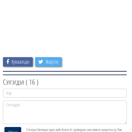
Хуваалцах
Жиргэх
Сэтгэгдэл (
16
)
Сэтгэгдэл бичихдээ хууль зүйн болон ёс суртахууны хэм хэмжээг хүндэтгэнэ үү. Хэм
Илгээх