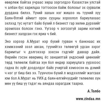
өвөрлөж байгаа учраас хөрш зэргэлдээ Казахстан улстай
ч албан бус харилцаа тогтоосон байж болохыг эх сурвалж
дурдана билээ. Үүний захын нэг жишээ нь түүний хүү
Баян-Өлгий аймагт орон сууцны хороолол бариулахаас
эхлээд тус нутагт байх бүхий л бизнест гар хөлөө дүрэхийг
эрэмлзэх болсон гэнэ. Үүгээр ч зогсохгүй зарим нэгний
бизнест халдсан гэх яриа ч бий.
Энэ хэрээр А.Мурат нэр бүхий гурван ч банкнаас их
хэмжээний зээл авсан, түүнийгээ төлөөгүй удсан зэрэг
баримтыг ч дэлгэхээр зэхсэн гэдгийг давхар дайя.
Өөрийн гэсэн өвөрмөц ёс заншилтай үндэсний цөөнхийг
төрд төлөөлж байгаа хүн бол өндөр хариуцлага үүрэхээс
гадна ёс зүйг дээдэлдэг байх учиртай хэмээсэн нь дэмий
ч нэг үг биш биз ээ. Түүнчлэн бүхий л мэдээллийг жагсаах
юм бол А.Мурат нь УИХ-д баян-өлгийчүүдийг төлөөлөх хүн
мөн үү биш үү гэдэг нь аяндаа харагдаж таарна.
А.Толбо
www.zindaa.mn