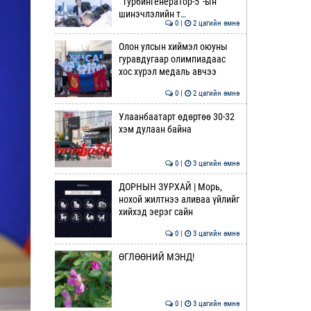
“Турбингенератор-5”-ын
шинэчлэлийн т…
0 |
2 цагийн өмнө
Олон улсын хиймэл оюуны
гуравдугаар олимпиадаас
хос хүрэл медаль авчээ
0 |
2 цагийн өмнө
Улаанбаатарт өдөртөө 30-32
хэм дулаан байна
0 |
3 цагийн өмнө
ДОРНЫН ЗУРХАЙ | Морь,
нохой жилтнээ аливаа үйлийг
хийхэд эерэг сайн
0 |
3 цагийн өмнө
ӨГЛӨӨНИЙ МЭНД!
0 |
3 цагийн өмнө