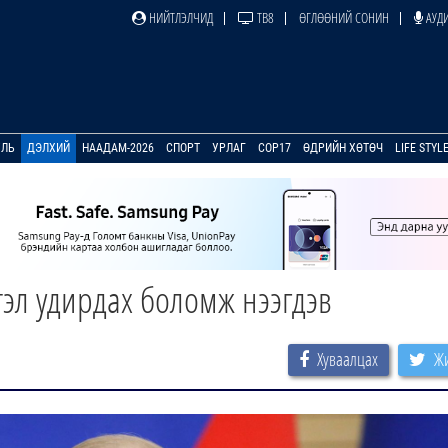
НИЙТЛЭЛЧИД
ТВ8
ӨГЛӨӨНИЙ СОНИН
АУДИ
УЛЬ
ДЭЛХИЙ
НААДАМ-2026
СПОРТ
УРЛАГ
COP17
ӨДРИЙН ХӨТӨЧ
LIFE STYL
тэл удирдах боломж нээгдэв
Хуваалцах
Жи