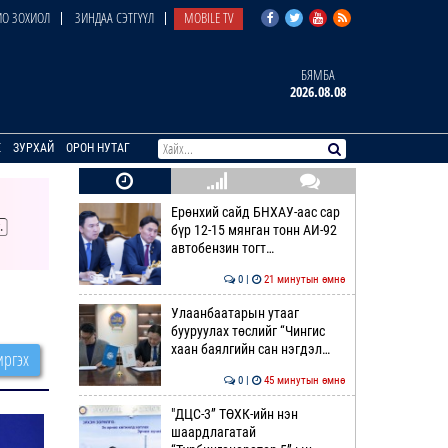
О ЗОХИОЛ
ЗИНДАА СЭТГҮҮЛ
MOBILE TV
БЯМБА
2026.08.08
E
ЗУРХАЙ
ОРОН НУТАГ
Ерөнхий сайд БНХАУ-аас сар
бүр 12-15 мянган тонн АИ-92
автобензин тогт…
0 |
21 минутын өмнө
Улаанбаатарын утааг
бууруулах төслийг “Чингис
хаан баялгийн сан нэгдэл…
ргэх
0 |
45 минутын өмнө
"ДЦС-3” ТӨХК-ийн нэн
шаардлагатай