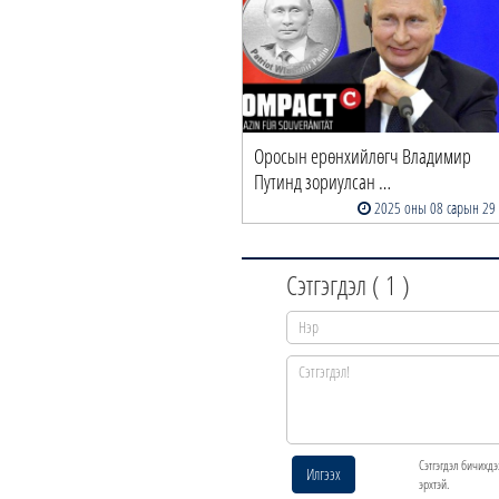
Оросын ерөнхийлөгч Владимир
Путинд зориулсан …
2025 оны 08 сарын 29
Сэтгэгдэл (
1
)
Сэтгэгдэл бичихдэ
Илгээх
эрхтэй.