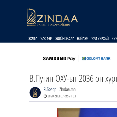
ЭХЛЭЛ
УЛС ТӨР
ЭДИЙН ЗАСАГ
НИЙГЭМ
УУЛ УУРХАЙ
ХУ
В.Путин ОХУ-ыг 2036 он хүр
Я.Болор
Zindaa.mn
|
2020 оны 07 сарын 03