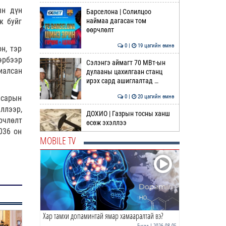
ын дүн
Барселона | Солилцоо
наймаа дагасан том
ж буйг
өөрчлөлт
0 |
19 цагийн өмнө
н, тэр
эрбээр
Сэлэнгэ аймагт 70 МВт-ын
иалсан
дулааны цахилгаан станц
ирэх сард ашиглалтад …
0 |
20 цагийн өмнө
 сарын
ллээр,
ДОХИО | Газрын тосны ханш
өрчлөлт
өсөж эхэллээ
036 он
MOBILE TV
0 |
20 цагийн өмнө
Шатахуун дамлан борлуулсан
хоёр зөрчлийг илрүүлэн
шалгаж байна
1 |
20 цагийн өмнө
Хар тамхи допаминтай ямар хамааралтай вэ?
АҮЭБЯ: Шатахуун олгох
хязгаарыг 100,000 төгрөгт
Бусад
| 2026-08-05