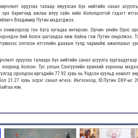
өрчлөлт оруулах талаар явуулсан бүх нийтийн санал асуулг
 эрх баригчид ажлаа илүү сайн хийх бололцоотой гэдэгт итгэ
ийлөгч Владимир Путин мэдэгджээ.
 хэмжүүрээр тун бага хугацаа өнгөрсөн. Орчин үеийн Орос оро
 бүрэлдэн бий болох шатандаа явж байна гэж Путин онцолжээ. Т
 түмнээс олгосон итгэлийн даахын тулд чармайж ажиллахыг ур
члөлт оруулах талаарх бүх нийтийн санал асуулга зургаадугаар
й хооронд болсон. Тус улсын Сонгуулийн ерөнхий хорооны мэдээ
суулгад оролцсон иргэдийн 77.92 хувь нь Үндсэн хуульд нэмэлт ө
ол 21.27 хувь эсрэг санал өгчээ. Ингэснээр, Ю.Путин ОХУ-ыг 2
байгаа юм.