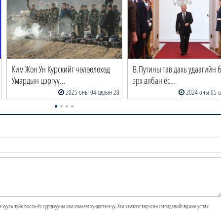
Ким Жон Ун Курскийг чөлөөлөхөд
В.Путины тав дахь удаагийн 
Умардын цэргүү…
эрх албан ёс…
2025 оны 04 сарын 28
2024 оны 05 с
э хууль зүйн болон ёс суртахууны хэм хэмжээг хүндэтгэнэ үү. Хэм хэмжээг зөрчсөн сэтгэгдэлийг админ устгах