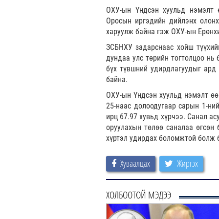
ОХУ-ын Үндсэн хуульд нэмэлт ө
Оросын иргэдийн дийлэнх олонх
харуулж байна гэж ОХУ-ын Ерөнх
ЗСБНХУ задарснаас хойш түүхийн
дундаа улс төрийн тогтолцоо нь
бүх түвшний удирдлагуудыг ард
байна.
ОХУ-ын Үндсэн хуульд нэмэлт өөр
25-наас долоодугаар сарын 1-ни
ирц 67.97 хувьд хүрчээ. Санал а
оруулахын төлөө саналаа өгсөн б
хүртэл удирдах боломжтой болж 
Хуваалцах
Жиргэх
ХОЛБООТОЙ МЭДЭЭ