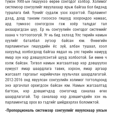
түмэн УИХ-ын гишүүнээ өөрөө сонгодог хэлбэр. Холимог
системээр сонгуулийг явуулахаар ярьж байгаа бол бидэнд
туршлага бий. Үүнийг судалж үзэх хэрэгтэй. Парламент
дээд, доод танхим гэхээсээ гишүүд хоорондоо намаас,
ард түмнээс сонгогдсон гэж хоёр талцдаг тал
анзаарагдсан шүү. Ер нь сонгуулийн сонгодог системийг
хаана ч тогтоогоогүй. Уг нь бид эхлээд Улс төрийн намын
хуулийг баталбал зүгээр байсан юм. Өнөөгийн
парламентын гишүүдийн ёс зүй, албан тушаал, хээл
хахуульд холбогдоод байгаа явдал нь улс төрийн намууд
ямар хүн нэр дэвшүүлсэнтэй шууд холбоотой. Би өмнө ч
хэлж байсан. Тэгвэл намын жагсаалтаар нэр дэвшүүлэх
хүмүүст ямар шаардлага тавих, хэрхэн, ямар аргаар
жагсаалт гаргахыг нарийвчлан хуульчлах шаардлагатай.
2012-2016 онд явуулсан сонгуулийн холимог тогтолцоонд
энэ аргачлал орхигдсон байсан юм. Намын жагсаалтад
багтсан, нэр дэвшигчдэд сонгогчид саналаа өгөх
шаардлагатай. Тэр саналаар нэр дэвшигчдийн хэн нь
парламентад орох вэ гэдгийг шийдвэрлэх боломжтой.
-Пропорциональ системээр сонгуулийг явуулснаар улсын