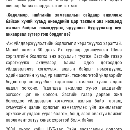
шинээр барих шаардлагатай гэх мэт.
-Хөдөлмөр, нийгмийн хамгааллын сайдаар ажиллаж
байсан хүний хувьд өнөөдрийн цар тахлын энэ нөхцөлд
ажлын байрыг нэмэгдүүлж, ядуурлыг бууруулахад юуг
анхаарвал зүгээр гэж боддог вэ?
-Аж үйлдвэржүүлэлтийн бодлогыг л хэрэгжүүлэх хэрэгтэй.
Манай намын 30 дахь Их хурлаар дэвшүүлсэн Шинэ
сэргэлтийн бодлогод энэ асуудлыг тусгаж, Засгийн газар
хэрэгжүүлж эхлүүлээд байна. Одоо дотооддоо
үйлдвэрлэлээ хөгжүүлж, ажлын байрыг нэмэгдүүлж,
эдийн засгийн хувьд үр ашигтай, технологитой үйлдвэрийг
бодлогоор хөгжүүлбэл гадагшаа ажиллах хүчээ алдах
явдал зогсоно. Гадагшаа ажиллах хүчээ алддагийг
зогсоох цаг нь болсон. Засгийн газар дөрвөн жил
болохдоо үйлдвэрлэл хөгжүүлж, ажлын байр гаргаж,
хүмүүсийн цалин орлогыг нэмэгдүүлэх үйл ажиллагааг
эрхлэхийг үндсэн үүрэг болгож, бонд, зээл авахгүй байхыг
парламент хатуу хянах хэрэгтэй болж байна.
2004 оноос хойш НҮБ-аас Сайн засаглалын бодлого