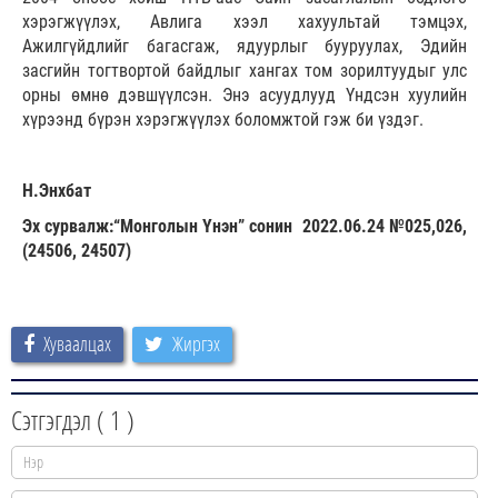
хэрэгжүүлэх, Авлига хээл хахуультай тэмцэх,
Ажилгүйдлийг багасгаж, ядуурлыг бууруулах, Эдийн
засгийн тогтвортой байдлыг хангах том зорилтуудыг улс
орны өмнө дэвшүүлсэн. Энэ асуудлууд Үндсэн хуулийн
хүрээнд бүрэн хэрэгжүүлэх боломжтой гэж би үздэг.
Н.Энхбат
Эх сурвалж:“Монголын Үнэн” сонин 2022.06.24 №025,026,
(24506, 24507)
Хуваалцах
Жиргэх
Сэтгэгдэл (
1
)