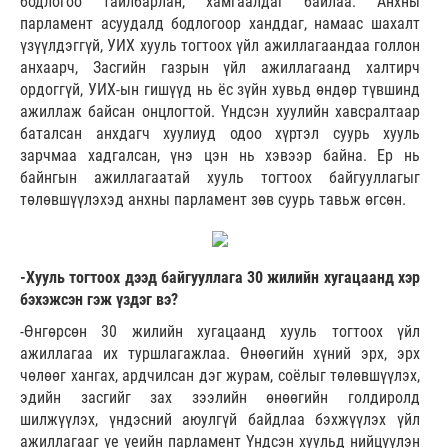
бодлогоо тайлбарлан, хамгаалдаг байлаа. Анхны
парламент асуудалд бодлогоор ханддаг, намаас шахалт
үзүүлдэггүй, УИХ хууль тогтоох үйл ажиллагаандаа голлон
анхаарч, Засгийн газрын үйл ажиллагаанд халтирч
ордоггүй, УИХ-ын гишүүд нь ёс зүйн хувьд өндөр түвшинд
ажиллаж байсан онцлогтой. Үндсэн хуулийн хавсралтаар
баталсан анхдагч хуулиуд одоо хүртэл суурь хууль
зарчмаа хадгалсан, үнэ цэн нь хэвээр байна. Ер нь
байнгын ажиллагаатай хууль тогтоох байгууллагыг
төлөвшүүлэхэд анхны парламент зөв суурь тавьж өгсөн.
-Хууль тогтоох дээд байгууллага 30 жилийн хугацаанд хэр
бэхэжсэн гэж үздэг вэ?
-Өнгөрсөн 30 жилийн хугацаанд хууль тогтоох үйл
ажиллагаа их туршлагажлаа. Өнөөгийн хүний эрх, эрх
чөлөөг хангах, ардчилсан дэг журам, соёлыг төлөвшүүлэх,
эдийн засгийг зах зээлийн өнөөгийн голдиролд
шилжүүлэх, үндэсний аюулгүй байдлаа бэхжүүлэх үйл
ажиллагааг үе үеийн парламент Үндсэн хуульд нийцүүлэн