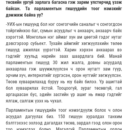
төсвийн үргүй зарлага багасна гэж зарим улстөрчид үзэж
байсан. Та парламентын гишүүдийн тоог нэмэхийг
дэмжиж байна уу?
-УИХ-ын гишүүнд бол нэг сонгогчийн саналыг ч сонгогдсон
тойргийнхоо баг, сумын асуудлыг ч анхаарч, анзаарч байх
хэрэгтэй. Монголын нэг аймаг хүн ам цөөтэй гэдэг нутаг
дэвсгэрээр субьект. Тухайн аймгийг хөгжүүлэхийн төлөө
гишүүд ажиллах үүрэгтэй. Харин хэрхэн анхаарах вэ
гэдгийг хуульд нарийн заах шаардлага бий. Манай
парламентын гишүүд 30 жил жалга, довны асуудалд
анхаарлаа гэж шүүмжлүүлсэн ч орон нутагт зам гүүр,
эрчим хүч, интернэтийг хүргэсэн, орон нутгийг хөгжүүлсэн.
Төсөв хуваарилахад буруу нь юу байх билээ. Үр ашигтай
бол хуваарилах ёстой. Тооцоогүй, зураг төсөвгүй, гал
аргацаасан бус, эдийн засгийн үр ашиг нь ямар гэдгийг
ялгаж, салгаж үзэх нь чухал.
Парламентын гишүүдийн тоог нэмэгдүүлж болох ч олон
асуудал дагуулах биз. 150 гишүүн хуралдах танхим
бэлтгэхээс эхлээд дагалдах төсөв, зардал гээд олон орон
тоо нэмэгдэх болно. Магадгүй Парламентын ордон