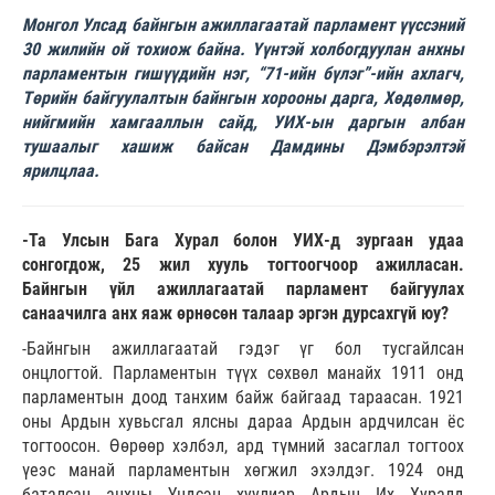
Монгол Улсад байнгын ажиллагаатай парламент үүссэний
30 жилийн ой тохиож байна. Үүнтэй холбогдуулан анхны
парламентын гишүүдийн нэг, “71-ийн бүлэг”-ийн ахлагч,
Төрийн байгуулалтын байнгын хорооны дарга, Хөдөлмөр,
нийгмийн хамгааллын сайд, УИХ-ын даргын албан
тушаалыг хашиж байсан Дамдины Дэмбэрэлтэй
ярилцлаа.
-Та Улсын Бага Хурал болон УИХ-д зургаан удаа
сонгогдож, 25 жил хууль тогтоогчоор ажилласан.
Байнгын үйл ажиллагаатай парламент байгуулах
санаачилга анх яаж өрнөсөн талаар эргэн дурсахгүй юу?
-Байнгын ажиллагаатай гэдэг үг бол тусгайлсан
онцлогтой. Парламентын түүх сөхвөл манайх 1911 онд
парламентын доод танхим байж байгаад тараасан. 1921
оны Ардын хувьсгал ялсны дараа Ардын ардчилсан ёс
тогтоосон. Өөрөөр хэлбэл, ард түмний засаглал тогтоох
үеэс манай парламентын хөгжил эхэлдэг. 1924 онд
баталсан анхны Үндсэн хуулиар Ардын Их Хуралд