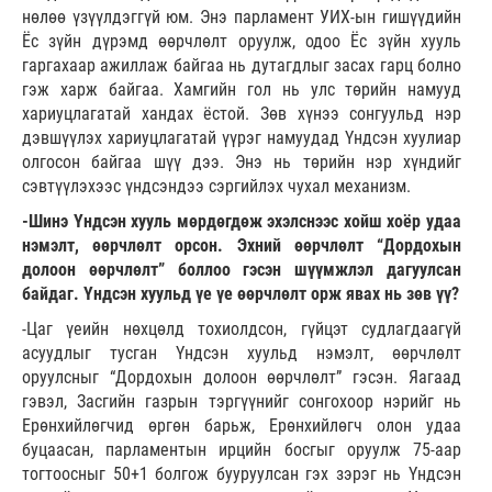
нөлөө үзүүлдэггүй юм. Энэ парламент УИХ-ын гишүүдийн
Ёс зүйн дүрэмд өөрчлөлт оруулж, одоо Ёс зүйн хууль
гаргахаар ажиллаж байгаа нь дутагдлыг засах гарц болно
гэж харж байгаа. Хамгийн гол нь улс төрийн намууд
хариуцлагатай хандах ёстой. Зөв хүнээ сонгуульд нэр
дэвшүүлэх хариуцлагатай үүрэг намуудад Үндсэн хуулиар
олгосон байгаа шүү дээ. Энэ нь төрийн нэр хүндийг
сэвтүүлэхээс үндсэндээ сэргийлэх чухал механизм.
-Шинэ Үндсэн хууль мөрдөгдөж эхэлснээс хойш хоёр удаа
нэмэлт, өөрчлөлт орсон. Эхний өөрчлөлт “Дордохын
долоон өөрчлөлт” боллоо гэсэн шүүмжлэл дагуулсан
байдаг. Үндсэн хуульд үе үе өөрчлөлт орж явах нь зөв үү?
-Цаг үеийн нөхцөлд тохиолдсон, гүйцэт судлагдаагүй
асуудлыг тусган Үндсэн хуульд нэмэлт, өөрчлөлт
оруулсныг “Дордохын долоон өөрчлөлт” гэсэн. Яагаад
гэвэл, Засгийн газрын тэргүүнийг сонгохоор нэрийг нь
Ерөнхийлөгчид өргөн барьж, Ерөнхийлөгч олон удаа
буцаасан, парламентын ирцийн босгыг оруулж 75-аар
тогтоосныг 50+1 болгож бууруулсан гэх зэрэг нь Үндсэн