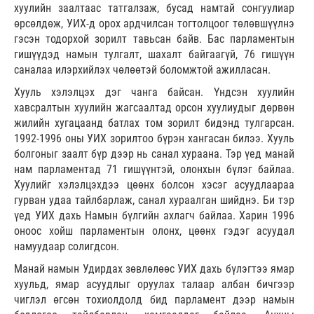
хуулийн заалтаас татгалзаж, бусад намтай сонгуулиар
өрсөлдөж, УИХ-д орох ардчилсан тогтолцоог төлөвшүүлнэ
гэсэн тодорхой зорилт тавьсан байв. Бас парламентын
гишүүдэд намын тулгалт, шахалт байгаагүй, 76 гишүүн
саналаа илэрхийлэх чөлөөтэй боломжтой ажилласан.
Хууль хэлэлцэх дэг чанга байсан. Үндсэн хуулийн
хавсралтын хуулийн жагсаалтад орсон хуулиудыг дөрвөн
жилийн хугацаанд батлах том зорилт бидэнд тулгарсан.
1992-1996 оны УИХ зорилтоо бүрэн хангасан билээ. Хууль
болгоныг заалт бүр дээр нь санал хураана. Тэр үед манай
нам парламентад 71 гишүүнтэй, олонхын бүлэг байлаа.
Хуулийг хэлэлцэхдээ цөөнх болсон хэсэг асуудлаараа
гурван удаа тайлбарлаж, санал хураалган шийднэ. Би тэр
үед УИХ дахь Намын бүлгийн ахлагч байлаа. Харин 1996
оноос хойш парламентын олонх, цөөнх гэдэг асуудал
намуудаар солигдсон.
Манай намын Удирдах зөвлөлөөс УИХ дахь бүлэгтээ ямар
хуульд, ямар асуудлыг оруулах талаар албан бичгээр
чиглэл өгсөн тохиолдолд бид парламент дээр намын