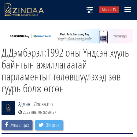
Mobile TV
НИЙТЛЭЛЧИД
ТВ8
Д.Дэмбэрэл:1992 оны Үндсэн хууль
ӨГЛӨӨНИЙ СОНИН
АУДИО ЗОХИОЛ
байнгын ажиллагаатай
ЗИНДАА СЭТГҮҮЛ
парламентыг төлөвшүүлэхэд зөв
суурь болж өгсөн
Админ
Zindaa.mn
|
2022 оны 06 сарын 27
Хуваалцах
Жиргэх