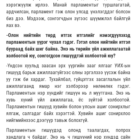
хэрэгжүүлж ирлээ. Манай парламентыг туршлагатай,
ардчилсан, парламент гэж олон улсад үнэлэгддэг болсон
биз дээ. Мэдээж, сонгогчдын зүгээс шүүмжлэл байлгүй
яах вэ.
-Олон нийтийн төрд итгэх итгэлийг нэмэгдүүлэхэд
парламентын үүрэг чухал гэдэг. Гэтэл олон нийтийн итгэл
буураад байх шиг байна. Энэ нь төрийн үйл ажиллагаатай
холбоотой юу, сонгогдсон гишүүдтэй холбоотой юу?
-Үндсэн хуульд заасан эрх үүргийн зааг ялгааг УИХ-ын
гишүүд барьж ажиллаагүйгээс олны эргэлзээ үүсэж байна
уу гэж би хардаг. Тухайлбал, гүйцэтгэх засаглалын үйл
ажиллагаанд ямар нэг хэлбэрээр нөлөөлөх гэдэг.
Парламентын нэр хүндийг гишүүн нь л муутгана. Энэ нь
хувь хүний үйл ажиллагаа, ёс зүйтэй холбоотой.
Парламентын гишүүд хувийн болон улсын ашиг сонирхлыг
ялгаж, салгадаг байх хэрэгтэй. Хувийн ашиг сонирхлоо
нийгмийнхээс дээгүүр тавьж болохгүй.
Парламентын гишүүдэд олонд таалагдах, попрох
хандлага ч байдаг. Энэ нь ч гишүүний нэр хүндэд сайн