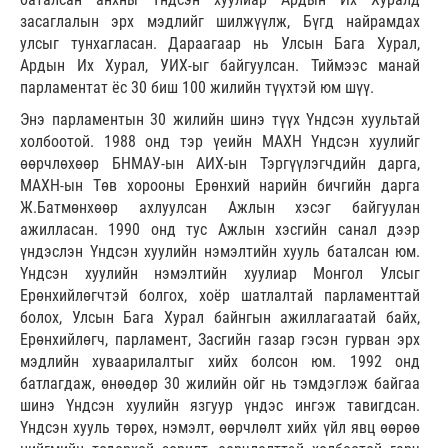
засаглалын эрх мэдлийг шилжүүлж, Бүгд найрамдах
улсыг тунхагласан. Дараагаар нь Улсын Бага Хурал,
Ардын Их Хурал, УИХ-ыг байгуулсан. Тиймээс манай
парламентат ёс 30 биш 100 жилийн түүхтэй юм шүү.
Энэ парламентын 30 жилийн шинэ түүх Үндсэн хуультай
холбоотой. 1988 онд тэр үеийн МАХН Үндсэн хуулийг
өөрчлөхөөр БНМАУ-ын АИХ-ын Тэргүүлэгчдийн дарга,
МАХН-ын Төв хорооны Ерөнхий нарийн бичгийн дарга
Ж.Батмөнхөөр ахлуулсан Ажлын хэсэг байгуулан
ажилласан. 1990 онд тус Ажлын хэсгийн санал дээр
үндэслэн Үндсэн хуулийн нэмэлтийн хууль баталсан юм.
Үндсэн хуулийн нэмэлтийн хуулиар Монгол Улсыг
Ерөнхийлөгчтэй болгох, хоёр шатлалтай парламенттай
болох, Улсын Бага Хурал байнгын ажиллагаатай байх,
Ерөнхийлөгч, парламент, Засгийн газар гэсэн гурван эрх
мэдлийн хуваарилалтыг хийх болсон юм. 1992 онд
батлагдаж, өнөөдөр 30 жилийн ойг нь тэмдэглэж байгаа
шинэ Үндсэн хуулийн язгуур үндэс ингэж тавигдсан.
Үндсэн хууль төрөх, нэмэлт, өөрчлөлт хийх үйл явц өөрөө