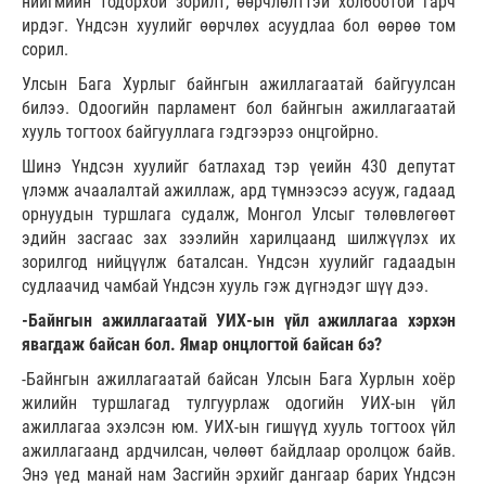
нийгмийн тодорхой зорилт, өөрчлөлттэй холбоотой гарч
ирдэг. Үндсэн хуулийг өөрчлөх асуудлаа бол өөрөө том
сорил.
Улсын Бага Хурлыг байнгын ажиллагаатай байгуулсан
билээ. Одоогийн парламент бол байнгын ажиллагаатай
хууль тогтоох байгууллага гэдгээрээ онцгойрно.
Шинэ Үндсэн хуулийг батлахад тэр үеийн 430 депутат
үлэмж ачаалалтай ажиллаж, ард түмнээсээ асууж, гадаад
орнуудын туршлага судалж, Монгол Улсыг төлөвлөгөөт
эдийн засгаас зах зээлийн харилцаанд шилжүүлэх их
зорилгод нийцүүлж баталсан. Үндсэн хуулийг гадаадын
судлаачид чамбай Үндсэн хууль гэж дүгнэдэг шүү дээ.
-Байнгын ажиллагаатай УИХ-ын үйл ажиллагаа хэрхэн
явагдаж байсан бол. Ямар онцлогтой байсан бэ?
-Байнгын ажиллагаатай байсан Улсын Бага Хурлын хоёр
жилийн туршлагад тулгуурлаж одогийн УИХ-ын үйл
ажиллагаа эхэлсэн юм. УИХ-ын гишүүд хууль тогтоох үйл
ажиллагаанд ардчилсан, чөлөөт байдлаар оролцож байв.
Энэ үед манай нам Засгийн эрхийг дангаар барих Үндсэн