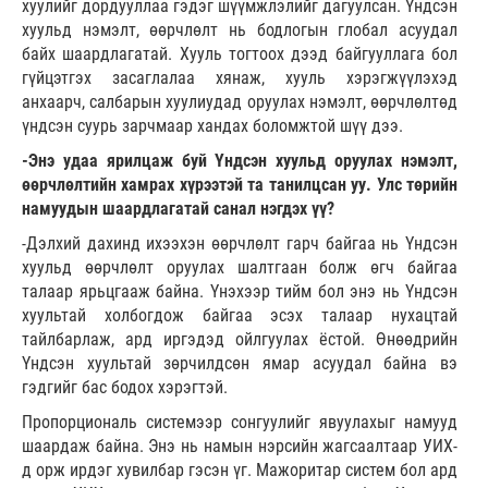
хуулийг дордууллаа гэдэг шүүмжлэлийг дагуулсан. Үндсэн
хуульд нэмэлт, өөрчлөлт нь бодлогын глобал асуудал
байх шаардлагатай. Хууль тогтоох дээд байгууллага бол
гүйцэтгэх засаглалаа хянаж, хууль хэрэгжүүлэхэд
анхаарч, салбарын хуулиудад оруулах нэмэлт, өөрчлөлтөд
үндсэн суурь зарчмаар хандах боломжтой шүү дээ.
-Энэ удаа ярилцаж буй Үндсэн хуульд оруулах нэмэлт,
өөрчлөлтийн хамрах хүрээтэй та танилцсан уу. Улс төрийн
намуудын шаардлагатай санал нэгдэх үү?
-Дэлхий дахинд ихээхэн өөрчлөлт гарч байгаа нь Үндсэн
хуульд өөрчлөлт оруулах шалтгаан болж өгч байгаа
талаар ярьцгааж байна. Үнэхээр тийм бол энэ нь Үндсэн
хуультай холбогдож байгаа эсэх талаар нухацтай
тайлбарлаж, ард иргэдэд ойлгуулах ёстой. Өнөөдрийн
Үндсэн хуультай зөрчилдсөн ямар асуудал байна вэ
гэдгийг бас бодох хэрэгтэй.
Пропорциональ системээр сонгуулийг явуулахыг намууд
шаардаж байна. Энэ нь намын нэрсийн жагсаалтаар УИХ-
д орж ирдэг хувилбар гэсэн үг. Мажоритар систем бол ард