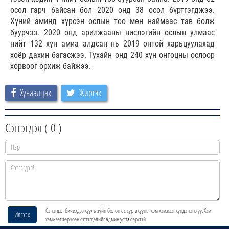
осол гарч байсан бол 2020 онд 38 осол бүртгэгджээ.
Хүний аминд хүрсэн ослын тоо мөн наймаас тав болж
буурчээ. 2020 онд арилжааны нислэгийн ослын улмаас
нийт 132 хүн амиа алдсан нь 2019 онтой харьцуулахад
хоёр дахин багасжээ. Тухайн онд 240 хүн онгоцны ослоор
хорвоог орхиж байжээ.
Хуваалцах
Жиргэх
Сэтгэгдэл (
0
)
Сэтгэгдэл бичихдээ хууль зүйн болон ёс суртахууны хэм хэмжээг хүндэтгэнэ үү. Хэм
Илгээх
хэмжээг зөрчсөн сэтгэгдэлийг админ устгах эрхтэй.