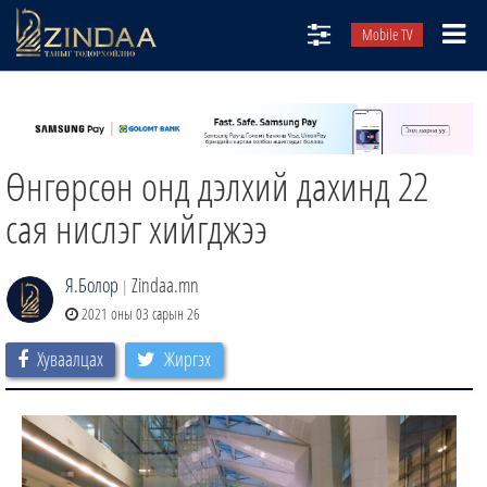
Mobile TV
НИЙТЛЭЛЧИД
ТВ8
Өнгөрсөн онд дэлхий дахинд 22
ӨГЛӨӨНИЙ СОНИН
АУДИО ЗОХИОЛ
сая нислэг хийгджээ
ЗИНДАА СЭТГҮҮЛ
Я.Болор
Zindaa.mn
|
2021 оны 03 сарын 26
Хуваалцах
Жиргэх