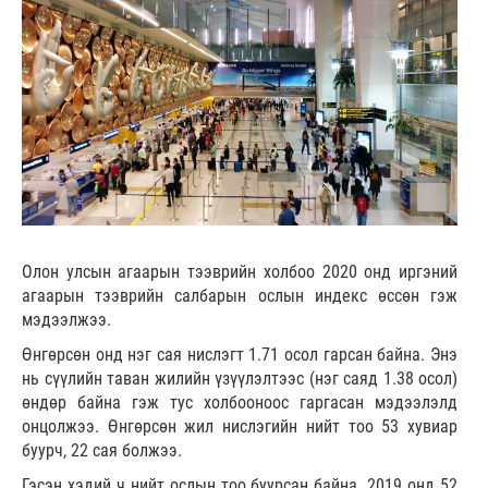
Олон улсын агаарын тээврийн холбоо 2020 онд иргэний
агаарын тээврийн салбарын ослын индекс өссөн гэж
мэдээлжээ.
Өнгөрсөн онд нэг сая нислэгт 1.71 осол гарсан байна. Энэ
нь сүүлийн таван жилийн үзүүлэлтээс (нэг саяд 1.38 осол)
өндөр байна гэж тус холбооноос гаргасан мэдээлэлд
онцолжээ. Өнгөрсөн жил нислэгийн нийт тоо 53 хувиар
буурч, 22 сая болжээ.
Гэсэн хэдий ч нийт ослын тоо буурсан байна. 2019 онд 52