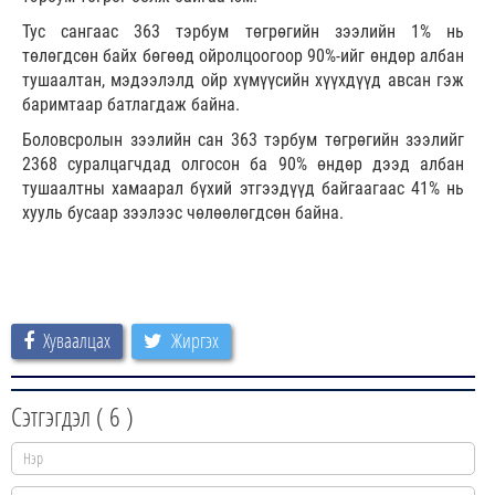
Тус сангаас 363 тэрбум төгрөгийн зээлийн 1% нь
төлөгдсөн байх бөгөөд ойролцоогоор 90%-ийг өндөр албан
тушаалтан, мэдээлэлд ойр хүмүүсийн хүүхдүүд авсан гэж
баримтаар батлагдаж байна.
Боловсролын зээлийн сан 363 тэрбум төгрөгийн зээлийг
2368 суралцагчдад олгосон ба 90% өндөр дээд албан
тушаалтны хамаарал бүхий этгээдүүд байгаагаас 41% нь
хууль бусаар зээлээс чөлөөлөгдсөн байна.
Хуваалцах
Жиргэх
Сэтгэгдэл (
6
)