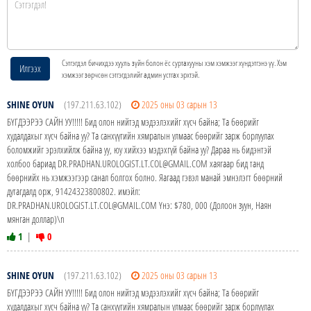
Сэтгэгдэл бичихдээ хууль зүйн болон ёс суртахууны хэм хэмжээг хүндэтгэнэ үү. Хэм
Илгээх
хэмжээг зөрчсөн сэтгэгдэлийг админ устгах эрхтэй.
SHINE OYUN
(197.211.63.102)
2025 оны 03 сарын 13
БҮГДЭЭРЭЭ САЙН УУ!!!!! Бид олон нийтэд мэдээлэхийг хүсч байна; Та бөөрийг
худалдахыг хүсч байна уу? Та санхүүгийн хямралын улмаас бөөрийг зарж борлуулах
боломжийг эрэлхийлж байна уу, юу хийхээ мэдэхгүй байна уу? Дараа нь бидэнтэй
холбоо бариад DR.PRADHAN.UROLOGIST.LT.COL@GMAIL.COM хаягаар бид танд
бөөрнийх нь хэмжээгээр санал болгох болно. Яагаад гэвэл манай эмнэлэгт бөөрний
дутагдалд орж, 91424323800802. имэйл:
DR.PRADHAN.UROLOGIST.LT.COL@GMAIL.COM Yнэ: $780, 000 (Долоон зуун, Наян
мянган доллар)\n
1
|
0
SHINE OYUN
(197.211.63.102)
2025 оны 03 сарын 13
БҮГДЭЭРЭЭ САЙН УУ!!!!! Бид олон нийтэд мэдээлэхийг хүсч байна; Та бөөрийг
худалдахыг хүсч байна уу? Та санхүүгийн хямралын улмаас бөөрийг зарж борлуулах