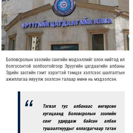
Боловсролын зээлийн сангийн мэдээллийг олон нийтэд ил
болгосонтой холбоотойгоор Эрүүгийн цагдаагийн албаны
Эдийн засгийн гэмт хэрэгтэй тэмцэх хэлтсээс шалгалтын
ажиллагаа явуулж эхэлсэн талаар өмнө нь мэдээлсэн.
Тэгвэл тус албанаас өнгөрсөн
хугацаанд Боловсролын зээлийн
санг удирдаж байсан албан
тушаалтнуудыг яллагдагчаар татан