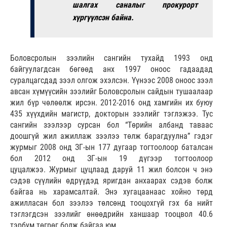
шалгах саналыг прокурорт
хүргүүлсэн байна.
Боловсролын зээлийн сангийн тухайд 1993 онд
байгуулагдсан бөгөөд анх 1997 оноос гадаадад
суралцагсдад зээл олгож эхэлсэн. Үүнээс 2008 оноос зээл
авсан хүмүүсийн зээлийг Боловсролын сайдын тушаалаар
жил бүр чөлөөлж ирсэн. 2012-2016 онд хамгийн их буюу
435 хүүхдийн магистр, докторын зээлийг тэглэжээ. Тус
сангийн зээлээр сурсан бол “Төрийн албанд таваас
доошгүй жил ажиллаж зээлээ төлж барагдуулна” гэдэг
журмыг 2008 онд ЗГ-ын 177 дугаар тогтоолоор баталсан
бол 2012 онд ЗГ-ын 19 дүгээр тогтоолоор
цуцалжээ. Журмыг цуцлаад даруй 11 жил болсон ч энэ
сэдэв сүүлийн өдрүүдэд яригдан анхаарах сэдэв болж
байгаа нь харамсалтай. Энэ хугацаанаас хойно төрд
ажилласан бол зээлээ төлсөнд тооцохгүй гэх ба нийт
тэглэгдсэн зээлийг өнөөдрийн ханшаар тооцвол 40.6
тэрбум төгрөг болж байгаа юм.