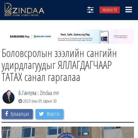
Mobile TV
НИЙТЛЭЛЧИД
ТВ8
Боловсролын зээлийн сангийн
ӨГЛӨӨНИЙ СОНИН
АУДИО ЗОХИОЛ
удирдлагуудыг ЯЛЛАГДАГЧААР
ЗИНДАА СЭТГҮҮЛ
ТАТАХ санал гаргалаа
Б.Гантуяа
Zindaa.mn
|
2023 оны 05 сарын 30
Хуваалцах
Жиргэх