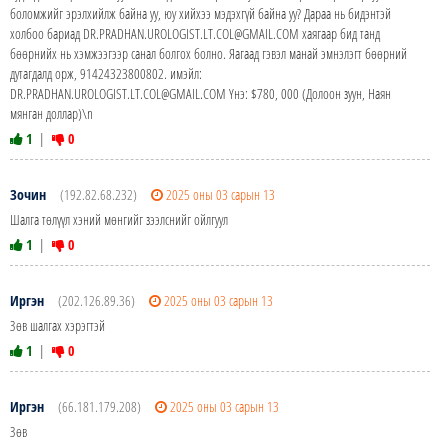
боломжийг эрэлхийлж байна уу, юу хийхээ мэдэхгүй байна уу? Дараа нь бидэнтэй
холбоо бариад DR.PRADHAN.UROLOGIST.LT.COL@GMAIL.COM хаягаар бид танд
бөөрнийх нь хэмжээгээр санал болгох болно. Яагаад гэвэл манай эмнэлэгт бөөрний
дутагдалд орж, 91424323800802. имэйл:
DR.PRADHAN.UROLOGIST.LT.COL@GMAIL.COM Yнэ: $780, 000 (Долоон зуун, Наян
мянган доллар)\n
1
|
0
Зочин
(192.82.68.232)
2025 оны 03 сарын 13
Шалга төлүүл хэний мөнгийг зээлснийг ойлгуул
1
|
0
Иргэн
(202.126.89.36)
2025 оны 03 сарын 13
Зөв шалгах хэрэгтэй
1
|
0
Иргэн
(66.181.179.208)
2025 оны 03 сарын 13
Зөв