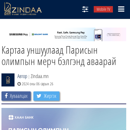
Mobile TV
НИЙТЛЭЛЧИД
ТВ8
Картаа уншуулаад Парисын
ӨГЛӨӨНИЙ СОНИН
АУДИО ЗОХИОЛ
олимпын мерч бэлгэнд аваарай
ЗИНДАА СЭТГҮҮЛ
Автор
Zindaa.mn
|
2024 оны 06 сарын 26
Хуваалцах
Жиргэх