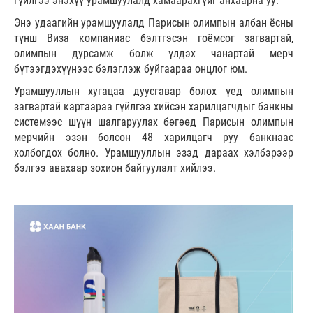
гүйлгээ энэхүү урамшуулалд хамаарахгүйг анхаарна уу.
Энэ удаагийн урамшуулалд Парисын олимпын албан ёсны
түнш Виза компаниас бэлтгэсэн гоёмсог загвартай,
олимпын дурсамж болж үлдэх чанартай мерч
бүтээгдэхүүнээс бэлэглэж буйгаараа онцлог юм.
Урамшууллын хугацаа дуусгавар болох үед олимпын
загвартай картаараа гүйлгээ хийсэн харилцагчдыг банкны
системээс шүүн шалгаруулах бөгөөд Парисын олимпын
мерчийн эзэн болсон 48 харилцагч руу банкнаас
холбогдох болно. Урамшууллын эзэд дараах хэлбэрээр
бэлгээ авахаар зохион байгуулалт хийлээ.