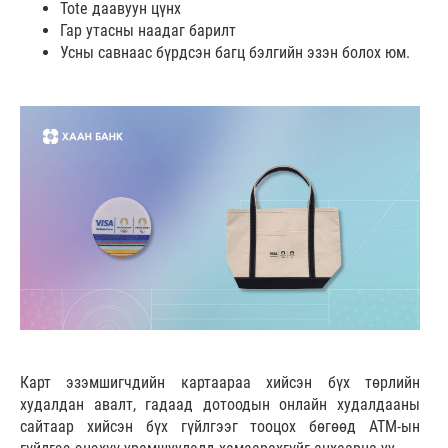
Tote даавуун цүнх
Гар утасны наадаг барилт
Усны савнаас бүрдсэн багц бэлгийн эзэн болох юм.
Карт эзэмшигчдийн картаараа хийсэн бүх төрлийн
худалдан авалт, гадаад дотоодын онлайн худалдааны
сайтаар хийсэн бүх гүйлгээг тооцох бөгөөд АТМ-ын