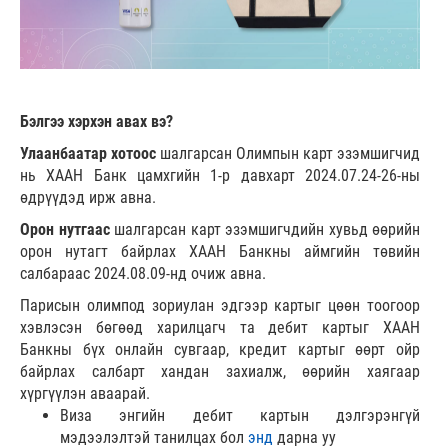
Бэлгээ хэрхэн авах вэ?
Улаанбаатар хотоос
шалгарсан Олимпын карт эзэмшигчид
нь ХААН Банк цамхгийн 1-р давхарт 2024.07.24-26-ны
өдрүүдэд ирж авна.
Орон нутгаас
шалгарсан карт эзэмшигчдийн хувьд өөрийн
орон нутагт байрлах ХААН Банкны аймгийн төвийн
салбараас 2024.08.09-нд очиж авна.
Парисын олимпод зориулан эдгээр картыг цөөн тоогоор
хэвлэсэн бөгөөд харилцагч та дебит картыг ХААН
Банкны бүх онлайн сувгаар, кредит картыг өөрт ойр
байрлах салбарт хандан захиалж, өөрийн хаягаар
хүргүүлэн аваарай.
Виза энгийн дебит картын дэлгэрэнгүй
мэдээлэлтэй танилцах бол
энд
дарна уу