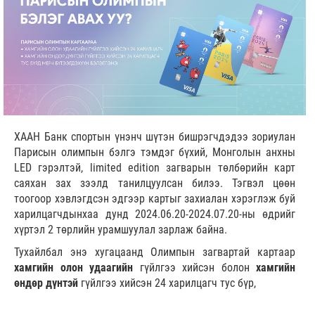
ХААН Банк спортын үнэнч шүтэн бишрэгчдэдээ зориулан
Парисын олимпын бэлгэ тэмдэг бүхий, Монголын анхны
LED гэрэлтэй, limited edition загварын төлбөрийн карт
саяхан зах зээлд танилцуулсан билээ. Тэгвэл цөөн
тоогоор хэвлэгдсэн эдгээр картыг захиалан хэрэглэж буй
харилцагчдынхаа дунд 2024.06.20-2024.07.20-ны өдрийг
хүртэл 2 төрлийн урамшуулал зарлаж байна.
Тухайлбал энэ хугацаанд Олимпын загвартай картаар
хамгийн
олон удаагийн
гүйлгээ хийсэн болон
хамгийн
өндөр дүнтэй
гүйлгээ хийсэн 24 харилцагч тус бүр,