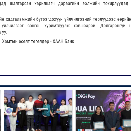
дад шалгарсан харилцагч дараагийн ээлжийн тохирлуудад
н хадгаламжийн бүтээгдэхүүн үйлчилгээний төрлүүдээс өөрийн
 үйлчилгээг сонгон хуримтлуулж хэвшээрэй. Дэлгэрэнгүй н
 уу.
Хамтын өсөлт төгөлдөр - ХААН Банк