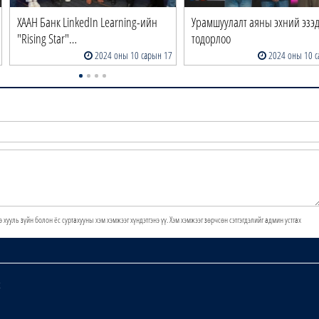
ХААН Банк LinkedIn Learning-ийн
Урамшуулалт аяны эхний эзэ
"Rising Star"…
тодорлоо
2024 оны 10 сарын 17
2024 оны 10 с
э хууль зүйн болон ёс суртахууны хэм хэмжээг хүндэтгэнэ үү. Хэм хэмжээг зөрчсөн сэтгэгдэлийг админ устгах
х