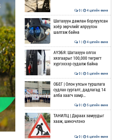
0 |
4 цагийн өмнө
Шатахуун дамлан борлуулсан
хоёр зөрчлийг илрүүлэн
шалгаж байна
1 |
4 цагийн өмнө
АҮЭБЯ: Шатахуун олгох
хязгаарыг 100,000 төгрөгт
хүргэхээр судалж байна
0 |
5 цагийн өмнө
ОБЕГ | Олон улсын туршлага
судлах сургалт, дадлагад 14
алба хаагч хамр…
0 |
5 цагийн өмнө
ТАНИЛЦ | Дараах замуудыг
хааж, шинэчлэнэ
0 |
6 цагийн өмнө