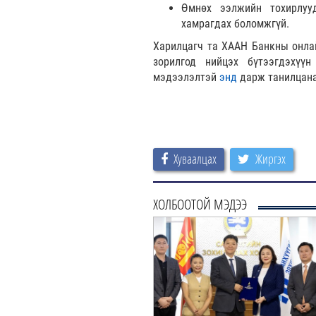
Өмнөх ээлжийн тохирлуу
хамрагдах боломжгүй.
Харилцагч та ХААН Банкны онлай
зорилгод нийцэх бүтээгдэхүүн
мэдээлэлтэй
энд
дарж танилцана
Хуваалцах
Жиргэх
ХОЛБООТОЙ МЭДЭЭ