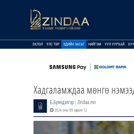
ЭХЛЭЛ
УЛС ТӨР
ЭДИЙН ЗАСАГ
НИЙГЭМ
УУЛ УУРХАЙ
ХУ
Хадгаламждаа мөнгө нэмээ
Б.Буяндэлгэр
Zindaa.mn
|
2024 оны 09 сарын 12