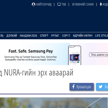
НИЙТЛЭЛЧИД
ТВ8
ӨГЛӨӨНИЙ СОНИН
АУДИ
УЛЬ
ДЭЛХИЙ
НААДАМ-2026
СПОРТ
УРЛАГ
COP17
ӨДРИЙН ХӨТӨЧ
LIFE STYL
д NURA-гийн эрх аваарай
Хуваалцах
Жи