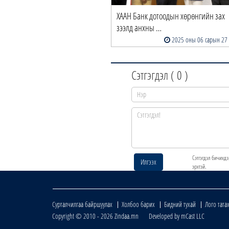
ХААН Банк дотоодын хөрөнгийн зах
зээлд анхны …
2025 оны 06 сарын 27
Сэтгэгдэл (
0
)
Сэтгэгдэл бичихдэ
Илгээх
эрхтэй.
Сурталчилгаа байршуулах
Холбоо барих
Бидний тухай
Лого тата
Copyright © 2010 - 2026 Zindaa.mn Developed by mCast LLC