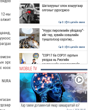
сондоо
Шатахууныг олон хошуугаар
олгохыг үүрэгджээ
 12-ны
ээлжит
0 |
6 цагийн өмнө
“Нүүрс пиролизийн үйлдвэр”-
цаанд,
ийг төр, хувийн хэвшлийн
үүнээс
түншлэлээр хэрэгжү…
рагдах
0 |
6 цагийн өмнө
"COP17 ба COP31 хурлын
нэмсэн
уялдаа нь Риогийн
ын эрх
конвенцийн хэрэгжилтийг
MOBILE TV
с нээх
ахиул…
0 |
7 цагийн өмнө
Монгол төрийн парадокс нь
д NURA
шатахуун
0 |
7 цагийн өмнө
нгасан
Хар тамхи допаминтай ямар хамааралтай вэ?
удсаар
Б.Пүрэвдагва: Найман
салбарын 103 үйлчилгээний
Бусад
| 2026-08-05