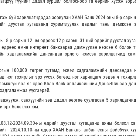
Гагцхүү түүнийг дадал зуршил болгосноор та өөрийн хүсэж зорь
гэж буй харилцагчдадаа зориулан ХААН Банк 2024 оны 8-р сарын
ийг дуустал хугацаанд хуримтлуулах дадлыг тань дэмжсэн 
ы 8-р сарын 12-ны өдрөөс 12-р сарын 31-ний өдрийг дуустал хуга
 өдрөөс өмнө интернет банкаараа дамжуулан нээсэн 6 болон т
ийн хадгаламжийн дансандаа орлого нэмсэн харилцагчид хам
огын 100,000 төгрөг тутамд эсвэл хадгаламжийн дансандаа 
амд нэг тохирлыг эрх үүсэх бөгөөд нэг харилцагч хэдэн ч тохирл
аламжгүй бол яг одоо Khan Bank аппликэйшний Данс>Шинээр дан
хадгаламжаа үүсгээрэй.
гаажуулж, санхүүгийн зөв дадал өөртөө суулгасан 5 харилцагчи
й эрх бэлэглэх юм.
.08.12-2024.09.30-ны өдрийг дуустал хугацаанд аяны болзол ха
чийг 2024.10.10-ны өдөр ХААН Банкны албан ёсны фэйсбүүк ху