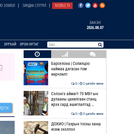
О ЗОХИОЛ
ЗИНДАА СЭТГҮҮЛ
MOBILE TV
БААСАН
2026.08.07
E
ЗУРХАЙ
ОРОН НУТАГ
Барселона | Солилцоо
наймаа дагасан том
өөрчлөлт
0 |
2 цагийн өмнө
Сэлэнгэ аймагт 70 МВт-ын
дулааны цахилгаан станц
ирэх сард ашиглалтад …
ргэх
0 |
3 цагийн өмнө
ДОХИО | Газрын тосны ханш
өсөж эхэллээ