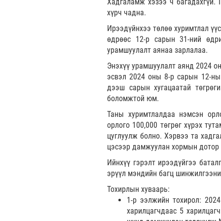
Хадгаламж хэзээ ч багадахгүй. 
хүрч чадна.
Ирээдүйнхээ төлөө хуримтлал үүс
өдрөөс 12-р сарын 31-ний өдр
урамшуулалт аянаа зарлалаа.
Энэхүү урамшуулалт аянд 2024 он
эсвэл 2024 оны 8-р сарын 12-ны
дээш сарын хугацаатай төгрөг
боломжтой юм.
Таны хуримтлалдаа нэмсэн орл
орлого 100,000 төгрөг хүрэх тут
цуглуулж болно. Хэрвээ та хадг
цэсээр дамжуулан хормын дотор 
Ийнхүү гэрэлт ирээдүйгээ батал
эрүүл мэндийн багц шинжилгээни
Тохирлын хуваарь:
1-р ээлжийн тохирол: 2024
харилцагчдаас 5 харилцаг