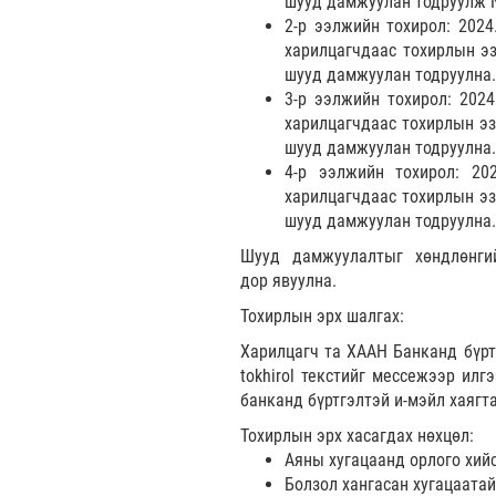
шууд дамжуулан тодруулж 
2-р ээлжийн тохирол: 2024
харилцагчдаас тохирлын э
шууд дамжуулан тодруулна.
3-р ээлжийн тохирол: 2024
харилцагчдаас тохирлын э
шууд дамжуулан тодруулна.
4-р ээлжийн тохирол: 202
харилцагчдаас тохирлын э
шууд дамжуулан тодруулна.
Шууд дамжуулалтыг хөндлөнги
дор явуулна.
Тохирлын эрх шалгах:
Харилцагч та ХААН Банканд бүртгэ
tokhirol текстийг мессежээр ил
банканд бүртгэлтэй и-мэйл хаягта
Тохирлын эрх хасагдах нөхцөл:
Аяны хугацаанд орлого хийс
Болзол хангасан хугацаатай