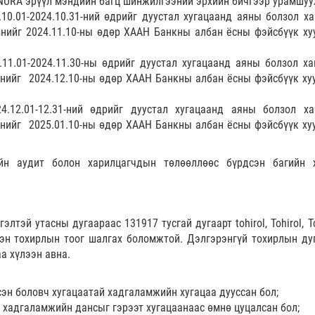
NURA эрүүл мэндийн багц шинжилгээний эрхийн бичгээр урамшуу
.10.01-2024.10.31-ний өдрийг дуустал хугацаанд аяны болзол ха
знийг 2024.11.10-ны өдөр ХААН Банкны албан ёсны фэйсбүүк ху
.11.01-2024.11.30-ны өдрийг дуустал хугацаанд аяны болзол ха
знийг 2024.12.10-ны өдөр ХААН Банкны албан ёсны фэйсбүүк ху
4.12.01-12.31-ний өдрийг дуустал хугацаанд аяны болзол ха
знийг 2025.01.10-ны өдөр ХААН Банкны албан ёсны фэйсбүүк ху
йн аудит болон харилцагчдын төлөөллөөс бүрдсэн багийн 
лтэй утасны дугаараас 131917 тусгай дугаарт tohirol, Tohirol, To
гээн тохирлын тоог шалгах боломжтой. Дэлгэрэнгүй тохирлын ду
а хүлээн авна.
эн боловч хугацаатай хадгаламжийн хугацаа дууссан бол;
 хадгаламжийн дансыг гэрээт хугацаанаас өмнө цуцалсан бол;