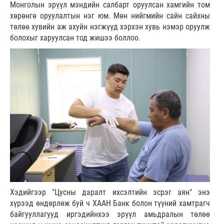
Монголын эрүүл мэндийн салбарт оруулсан хамгийн том
хөрөнгө оруулалтын нэг юм. Мөн нийгмийн сайн сайхны
төлөө хувийн аж ахуйн нэгжүүд хэрхэн хувь нэмэр оруулж
болохыг харуулсан тод жишээ боллоо.
Хэдийгээр "Цусны даралт ихсэлтийн эсрэг аян" энэ
хүрээд өндөрлөж буй ч ХААН Банк болон түүний хамтрагч
байгууллагууд иргэдийнхээ эрүүл амьдралын төлөө