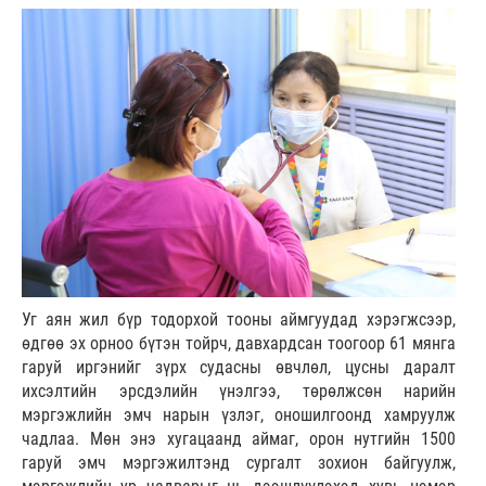
Уг аян жил бүр тодорхой тооны аймгуудад хэрэгжсээр,
өдгөө эх орноо бүтэн тойрч, давхардсан тоогоор 61 мянга
гаруй иргэнийг зүрх судасны өвчлөл, цусны даралт
ихсэлтийн эрсдэлийн үнэлгээ, төрөлжсөн нарийн
мэргэжлийн эмч нарын үзлэг, оношилгоонд хамруулж
чадлаа. Мөн энэ хугацаанд аймаг, орон нутгийн 1500
гаруй эмч мэргэжилтэнд сургалт зохион байгуулж,