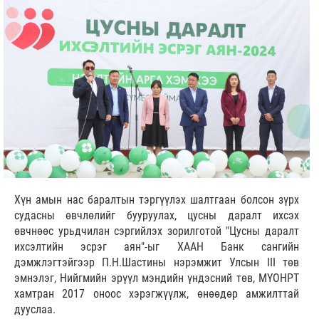
Хүн амын нас баралтын тэргүүлэх шалтгаан болсон зүрх
судасны өвчлөлийг бууруулах, цусны даралт ихсэх
өвчнөөс урьдчилан сэргийлэх зорилготой "Цусны даралт
ихсэлтийн эсрэг аян"-ыг ХААН Банк сангийн
дэмжлэгтэйгээр П.Н.Шастины нэрэмжит Улсын III төв
эмнэлэг, Нийгмийн эрүүл мэндийн үндэсний төв, МҮОНРТ
хамтран 2017 оноос хэрэгжүүлж, өнөөдөр амжилттай
дууслаа.