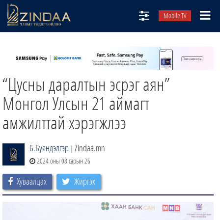
Mobile TV
НИЙТЛЭЛЧИД
ТВ8
“Цусны даралтын эсрэг аян”
ӨГЛӨӨНИЙ СОНИН
АУДИО ЗОХИОЛ
Монгол Улсын 21 аймагт
ЗИНДАА СЭТГҮҮЛ
амжилттай хэрэгжлээ
Б.Буяндэлгэр
Zindaa.mn
|
2024 оны 08 сарын 26
Хуваалцах
Жиргэх