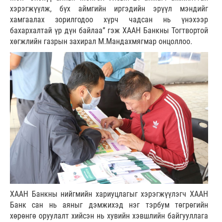
хэрэгжүүлж, бүх аймгийн иргэдийн эрүүл мэндийг
хамгаалах зорилгодоо хүрч чадсан нь үнэхээр
бахархалтай үр дүн байлаа” гэж ХААН Банкны Тогтвортой
хөгжлийн газрын захирал М.Мандахмягмар онцоллоо.
ХААН Банкны нийгмийн хариуцлагыг хэрэгжүүлэгч ХААН
Банк сан нь аяныг дэмжихэд нэг тэрбум төгрөгийн
хөрөнгө оруулалт хийсэн нь хувийн хэвшлийн байгууллага