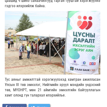
цаашид ч шинэ санаачилгууд гарган тууштай хэрэгжүүлнэ
гэдгээ илэрхийлж байна.
Тус аяныг амжилттай хэрэгжүүлэхэд хамтран ажилласан
Улсын III төв эмнэлэг, Нийгмийн эрүүл мэндийн үндэсний
төв, МҮОНРТ, мөн 21 аймгийн эмнэлгийн байгууллагын
хамт олонд гүн талархал илэрхийлье.