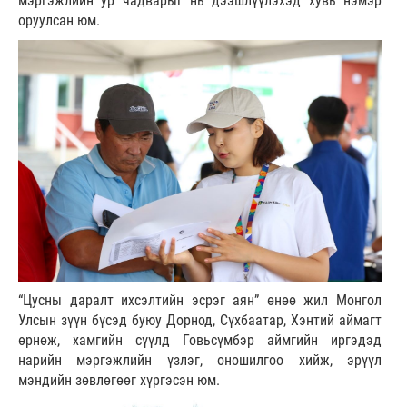
мэргэжлийн ур чадварыг нь дээшлүүлэхэд хувь нэмэр
оруулсан юм.
“Цусны даралт ихсэлтийн эсрэг аян” өнөө жил Монгол
Улсын зүүн бүсэд буюу Дорнод, Сүхбаатар, Хэнтий аймагт
өрнөж, хамгийн сүүлд Говьсүмбэр аймгийн иргэдэд
нарийн мэргэжлийн үзлэг, оношилгоо хийж, эрүүл
мэндийн зөвлөгөөг хүргэсэн юм.