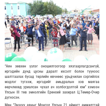
“Аян зөвхөн үзлэг оношилгоогоор хязгаарлагдсангүй,
иргэдийн дунд цусны даралт ихсэлт болон түүнээс
шалтгаалах бусад төрлийн өвчнөөс урьдчилан сэргийлэх
мэдлэг түгээж, иргэдийг амьдралын хэв маягаа
өөрчлөхөд уриалсан чухал ач холбогдолтой юм” хэмээн
Улсын III төв эмнэлгийн Ерөнхий захирал Ц.Төмөр-Очир
дүгнэсэн.
Мөн “Энэхүү аяныг Монгол Улсын 21 аймагт амжилттай