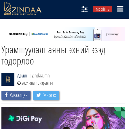
Mobile TV
НИЙТЛЭЛЧИД
ТВ8
Урамшуулалт аяны эхний эзэд
ӨГЛӨӨНИЙ СОНИН
АУДИО ЗОХИОЛ
тодорлоо
ЗИНДАА СЭТГҮҮЛ
Админ
Zindaa.mn
|
2024 оны 10 сарын 14
Хуваалцах
Жиргэх