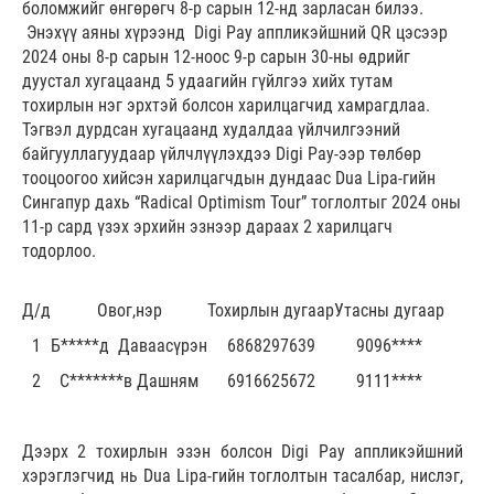
боломжийг өнгөрөгч 8-р сарын 12-нд зарласан билээ.
Энэхүү аяны хүрээнд Digi Pay аппликэйшний QR цэсээр
2024 оны 8-р сарын 12-ноос 9-р сарын 30-ны өдрийг
дуустал хугацаанд 5 удаагийн гүйлгээ хийх тутам
тохирлын нэг эрхтэй болсон харилцагчид хамрагдлаа.
Тэгвэл дурдсан хугацаанд худалдаа үйлчилгээний
байгууллагуудаар үйлчлүүлэхдээ Digi Pay-ээр төлбөр
тооцоогоо хийсэн харилцагчдын дундаас Dua Lipa-гийн
Сингапур дахь “Radical Optimism Tour” тоглолтыг 2024 оны
11-р сард үзэх эрхийн эзнээр дараах 2 харилцагч
тодорлоо.
Д/д
Овог,нэр
Тохирлын дугаар
Утасны дугаар
1
Б*****д Даваасүрэн
6868297639
9096****
2
С*******в Дашням
6916625672
9111****
Дээрх 2 тохирлын эзэн болсон Digi Pay аппликэйшний
хэрэглэгчид нь Dua Lipa-гийн тоглолтын тасалбар, нислэг,