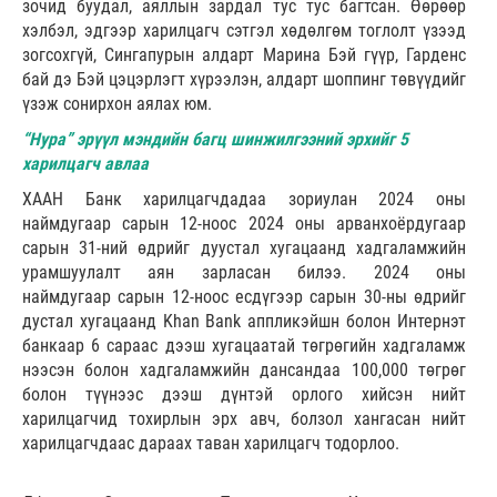
зочид буудал, аяллын зардал тус тус багтсан. Өөрөөр
хэлбэл, эдгээр харилцагч сэтгэл хөдөлгөм тоглолт үзээд
зогсохгүй, Сингапурын алдарт Марина Бэй гүүр, Гарденс
бай дэ Бэй цэцэрлэгт хүрээлэн, алдарт шоппинг төвүүдийг
үзэж сонирхон аялах юм.
“Нура” эрүүл мэндийн багц шинжилгээний эрхийг 5
харилцагч авлаа
ХААН Банк харилцагчдадаа зориулан 2024 оны
наймдугаар сарын 12-ноос 2024 оны арванхоёрдугаар
сарын 31-ний өдрийг дуустал хугацаанд хадгаламжийн
урамшуулалт аян зарласан билээ. 2024 оны
наймдугаар сарын 12-ноос есдүгээр сарын 30-ны өдрийг
дустал хугацаанд Khan Bank аппликэйшн болон Интернэт
банкаар 6 сараас дээш хугацаатай төгрөгийн хадгаламж
нээсэн болон хадгаламжийн дансандаа 100,000 төгрөг
болон түүнээс дээш дүнтэй орлого хийсэн нийт
харилцагчид тохирлын эрх авч, болзол хангасан нийт
харилцагчдаас дараах таван харилцагч тодорлоо.