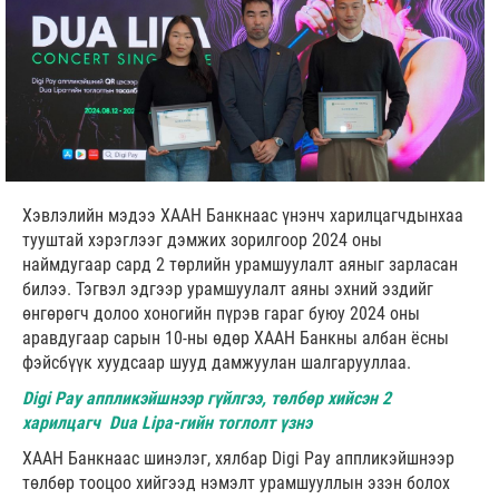
Хэвлэлийн мэдээ ХААН Банкнаас үнэнч харилцагчдынхаа
тууштай хэрэглээг дэмжих зорилгоор 2024 оны
наймдугаар сард 2 төрлийн урамшуулалт аяныг зарласан
билээ. Тэгвэл эдгээр урамшуулалт аяны эхний эздийг
өнгөрөгч долоо хоногийн пүрэв гараг буюу 2024 оны
аравдугаар сарын 10-ны өдөр ХААН Банкны албан ёсны
фэйсбүүк хуудсаар шууд дамжуулан шалгарууллаа.
Digi Pay аппликэйшнээр гүйлгээ, төлбөр хийсэн 2
харилцагч Dua Lipa-гийн тоглолт үзнэ
ХААН Банкнаас шинэлэг, хялбар Digi Pay аппликэйшнээр
төлбөр тооцоо хийгээд нэмэлт урамшууллын эзэн болох