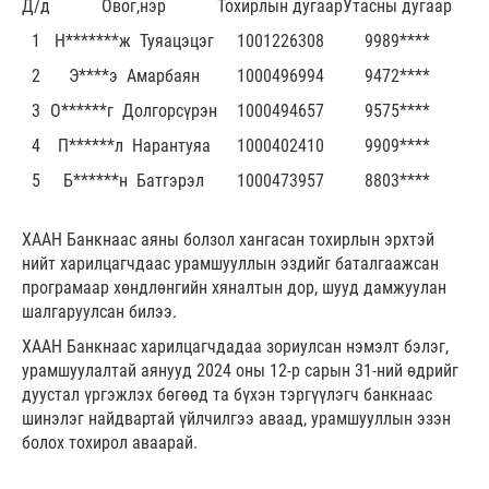
Д/д
Овог,нэр
Тохирлын дугаар
Утасны дугаар
1
Н*******ж Туяацэцэг
1001226308
9989****
2
Э****э Амарбаян
1000496994
9472****
3
О******г Долгорсүрэн
1000494657
9575****
4
П******л Нарантуяа
1000402410
9909****
5
Б******н Батгэрэл
1000473957
8803****
ХААН Банкнаас аяны болзол хангасан тохирлын эрхтэй
нийт харилцагчдаас урамшууллын эздийг баталгаажсан
програмаар хөндлөнгийн хяналтын дор, шууд дамжуулан
шалгаруулсан билээ.
ХААН Банкнаас харилцагчдадаа зориулсан нэмэлт бэлэг,
урамшуулалтай аянууд 2024 оны 12-р сарын 31-ний өдрийг
дуустал үргэжлэх бөгөөд та бүхэн тэргүүлэгч банкнаас
шинэлэг найдвартай үйлчилгээ аваад, урамшууллын эзэн
болох тохирол аваарай.