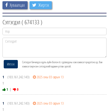
Хуваалцах
Жиргэх
Сэтгэгдэл (
674133
)
Сэтгэгдэл бичихдээ хууль зүйн болон ёс суртахууны хэм хэмжээг хүндэтгэнэ үү. Хэм
Илгээх
хэмжээг зөрчсөн сэтгэгдэлийг админ устгах эрхтэй.
1
(103.161.242.143)
2025 оны 03 сарын 13
1
1
|
0
1
(103.161.242.143)
2025 оны 03 сарын 13
1