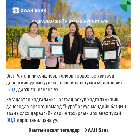
Digi Pay аппликэйшнээр төлбөр тооцоогоо хийгээд
дараагийн урамшууллын эзэн болох тухай мэдээллийг
ЭНД
дарж танилцана уу.
Хугацаатай хадгаламж нээгээд эсхүл хадгаламжийн
дансандаа орлого нэмээд “Нура” эрүүл мэндийн багцын
эзэн болох дараагийн сарын тохирлын эрх авах тухай
ЭНД
дарж танилцана уу.
Хамтын өсөлт төгөлдөр – ХААН Банк