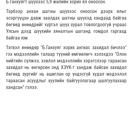
Б.Ганхуягт шүүхээс 5,9 жилийн хорих ял оноосон.
Тэрбээр анхан шатны шүүхээс оноосон дээрх ялыг
эсэргүүцэн давж заалдах шатны шүүхэд хандаад байгаа
бөгөөд өнөөдрийг хүртэл шүүх хурал товлогдоогүй учраас
Улсын дээд шүүхийн хяналтын шатанд гомдол гаргаад
байгаа юм.
Тэгвэл өнөөдөр "Б.Ганхуяг хорих ангиас захидал бичлээ"
гэх мэдээллийн талаар түүний өмгөөлөгч хэлэхдээ "Олон
нийтийн сүлжээ, хэвлэл мэдээллийн хэрэгслээр тараасан
захидал нь өнгөрсөн онд ХЭҮК-т хандаж байсан захидал
бөгөөд зургийг нь ашиглан ор үндэсгүй худал мэдээлэл
тараасан асуудлыг хуулийн байгууллагаар шалгуулахаар
хандсан" гэлээ.