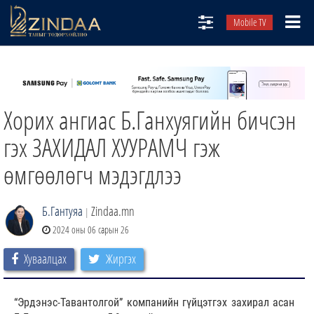
Mobile TV
НИЙТЛЭЛЧИД
ТВ8
Хорих ангиас Б.Ганхуягийн бичсэн
ӨГЛӨӨНИЙ СОНИН
АУДИО ЗОХИОЛ
гэх ЗАХИДАЛ ХУУРАМЧ гэж
ЗИНДАА СЭТГҮҮЛ
өмгөөлөгч мэдэгдлээ
Б.Гантуяа
Zindaa.mn
|
2024 оны 06 сарын 26
Хуваалцах
Жиргэх
“Эрдэнэс-Тавантолгой” компанийн гүйцэтгэх захирал асан