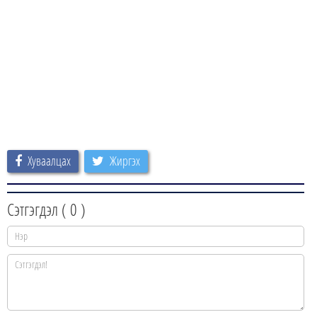
Хуваалцах
Жиргэх
Сэтгэгдэл (
0
)