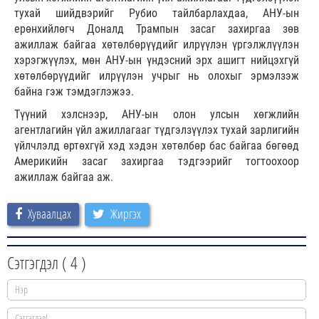
тухай шийдвэрийг Рубио тайлбарлахдаа, АНУ-ын
ерөнхийлөгч Доналд Трампын засаг захиргаа зөв
ажиллаж байгаа хөтөлбөрүүдийг илрүүлэн үргэлжлүүлэн
хэрэгжүүлэх, мөн АНУ-ын үндэсний эрх ашигт нийцэхгүй
хөтөлбөрүүдийг илрүүлэн учрыг нь олохыг эрмэлзэж
байна гэж тэмдэглэжээ.
Түүний хэлснээр, АНУ-ын олон улсын хөгжлийн
агентлагийн үйл ажиллагааг түдгэлзүүлэх тухай зарлигийн
үйлчлэлд өртөхгүй хэд хэдэн хөтөлбөр бас байгаа бөгөөд
Америкийн засаг захиргаа тэдгээрийг тогтоохоор
ажиллаж байгаа аж.
Хуваалцах
Жиргэх
Сэтгэгдэл (
4
)