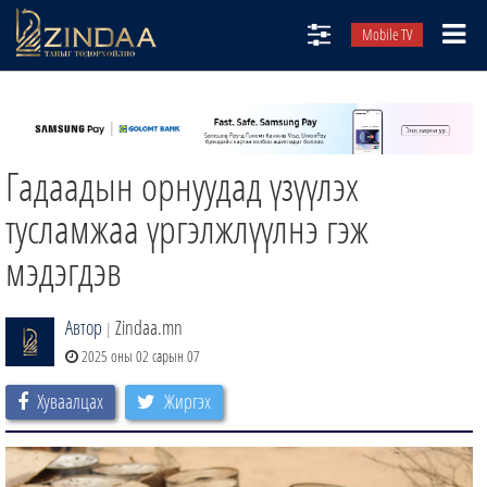
Mobile TV
НИЙТЛЭЛЧИД
ТВ8
Гадаадын орнуудад үзүүлэх
ӨГЛӨӨНИЙ СОНИН
АУДИО ЗОХИОЛ
тусламжаа үргэлжлүүлнэ гэж
ЗИНДАА СЭТГҮҮЛ
мэдэгдэв
Автор
Zindaa.mn
|
2025 оны 02 сарын 07
Хуваалцах
Жиргэх