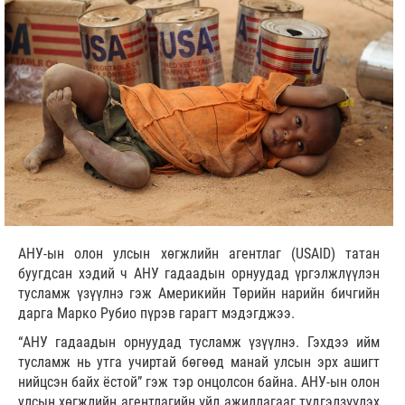
АНУ-ын олон улсын хөгжлийн агентлаг (USAID) татан
буугдсан хэдий ч АНУ гадаадын орнуудад үргэлжлүүлэн
тусламж үзүүлнэ гэж Америкийн Төрийн нарийн бичгийн
дарга Марко Рубио пүрэв гарагт мэдэгджээ.
“АНУ гадаадын орнуудад тусламж үзүүлнэ. Гэхдээ ийм
тусламж нь утга учиртай бөгөөд манай улсын эрх ашигт
нийцсэн байх ёстой” гэж тэр онцолсон байна. АНУ-ын олон
улсын хөгжлийн агентлагийн үйл ажиллагааг түдгэлзүүлэх