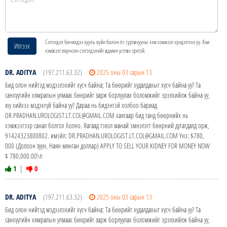
Сэтгэгдэл бичихдээ хууль зүйн болон ёс суртахууны хэм хэмжээг хүндэтгэнэ үү. Хэм
Илгээх
хэмжээг зөрчсөн сэтгэгдэлийг админ устгах эрхтэй.
DR. ADITYA
(197.211.63.32)
2025 оны 03 сарын 13
Бид олон нийтэд мэдээлэхийг хүсч байна; Та бөөрийг худалдахыг хүсч байна уу? Та
санхүүгийн хямралын улмаас бөөрийг зарж борлуулах боломжийг эрэлхийлж байна уу,
юу хийхээ мэдэхгүй байна уу? Дараа нь бидэнтэй холбоо бариад
DR.PRADHAN.UROLOGIST.LT.COL@GMAIL.COM хаягаар бид танд бөөрнийх нь
хэмжээгээр санал болгох болно. Яагаад гэвэл манай эмнэлэгт бөөрний дутагдалд орж,
91424323800802. имэйл: DR.PRADHAN.UROLOGIST.LT.COL@GMAIL.COM Yнэ: $780,
000 (Долоон зуун, Наян мянган доллар) APPLY TO SELL YOUR KIDNEY FOR MONEY NOW
$ 780,000.00\n
1
|
0
DR. ADITYA
(197.211.63.32)
2025 оны 03 сарын 13
Бид олон нийтэд мэдээлэхийг хүсч байна; Та бөөрийг худалдахыг хүсч байна уу? Та
санхүүгийн хямралын улмаас бөөрийг зарж борлуулах боломжийг эрэлхийлж байна уу,