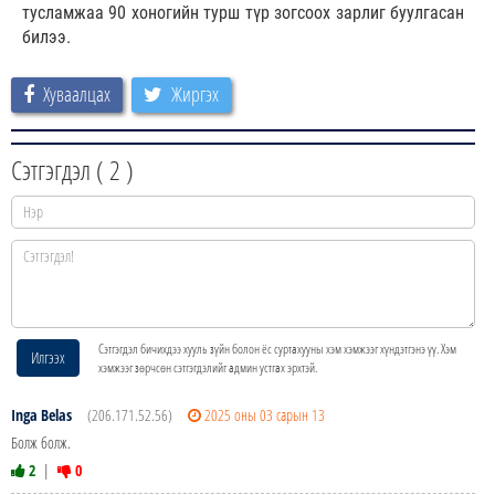
тусламжаа 90 хоногийн турш түр зогсоох зарлиг буулгасан
билээ.
Хуваалцах
Жиргэх
Сэтгэгдэл (
2
)
Сэтгэгдэл бичихдээ хууль зүйн болон ёс суртахууны хэм хэмжээг хүндэтгэнэ үү. Хэм
Илгээх
хэмжээг зөрчсөн сэтгэгдэлийг админ устгах эрхтэй.
Inga Belas
(206.171.52.56)
2025 оны 03 сарын 13
Болж болж.
2
|
0