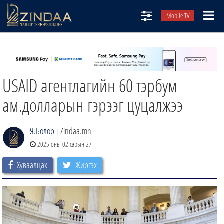
Mobile TV
НИЙТЛЭЛЧИД
ТВ8
USAID агентлагийн 60 тэрбум
ӨГЛӨӨНИЙ СОНИН
АУДИО ЗОХИОЛ
ам.долларын гэрээг цуцалжээ
ЗИНДАА СЭТГҮҮЛ
Я.Болор
Zindaa.mn
|
2025 оны 02 сарын 27
Хуваалцах
Жиргэх