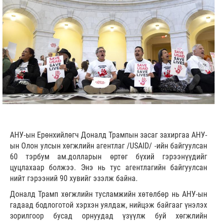
АНУ-ын Ерөнхийлөгч Доналд Трампын засаг захиргаа АНУ-
ын Олон улсын хөгжлийн агентлаг /USAID/ -ийн байгуулсан
60 тэрбум ам.долларын өртөг бүхий гэрээнүүдийг
цуцлахаар болжээ. Энэ нь тус агентлагийн байгуулсан
нийт гэрээний 90 хувийг эзэлж байна.
Доналд Трамп хөгжлийн тусламжийн хөтөлбөр нь АНУ-ын
гадаад бодлоготой хэрхэн уялдаж, нийцэж байгааг үнэлэх
зорилгоор бусад орнуудад үзүүлж буй хөгжлийн