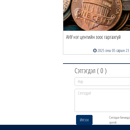
АНУ нэг центийн зоос гаргахгүй
2025 оны 05 сарын 23
Сэтгэгдэл (
0
)
Сэтгэгдэл бичихдэ
Илгээх
эрхтэй.