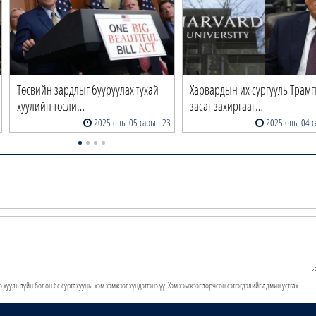
Төсвийн зардлыг бууруулах тухай
Харвардын их сургууль Трам
хуулийн төсли…
засаг захиргааг…
2025 оны 05 сарын 23
2025 оны 04 с
э хууль зүйн болон ёс суртахууны хэм хэмжээг хүндэтгэнэ үү. Хэм хэмжээг зөрчсөн сэтгэгдэлийг админ устгах