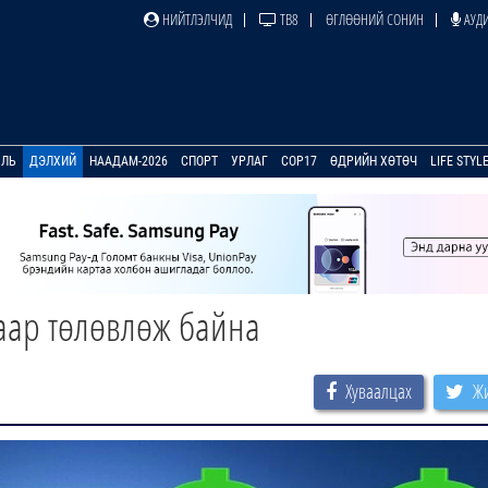
НИЙТЛЭЛЧИД
ТВ8
ӨГЛӨӨНИЙ СОНИН
АУДИ
УЛЬ
ДЭЛХИЙ
НААДАМ-2026
СПОРТ
УРЛАГ
COP17
ӨДРИЙН ХӨТӨЧ
LIFE STYL
аар төлөвлөж байна
Хуваалцах
Жи