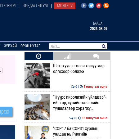
О ЗОХИОЛ
ЗИНДАА СЭТГҮҮЛ
MOBILE TV
БААСАН
2026.08.07
E
ЗУРХАЙ
ОРОН НУТАГ
Шатахууныг олон хошуугаар
олгохоор болжээ
0 |
5 минутын өмнө
“Нүүрс пиролизийн үйлдвэр”-
ийг төр, хувийн хэвшлийн
түншлэлээр хэрэгжү…
ргэх
0 |
12 минутын өмнө
"COP17 ба COP31 хурлын
уялдаа нь Риогийн