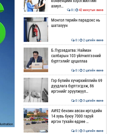
конвенцийн хэрэгжилтийг
ахиул…
0 |
42 минутын өмнө
Монгол төрийн парадокс нь
шатахуун
0 |
2 цагийн өмнө
Б.Пүрэвдагва: Найман
салбарын 103 үйлчилгээний
бүртгэлийг цуцаллаа
0 |
2 цагийн өмнө
Гэр бүлийн хүчирхийллийн 69
дуудлага бүртгэгдэж, 86
иргэнийг эрүүлжүүл…
0 |
3 цагийн өмнө
АИ92 бензин авсан иргэдийн
14 хувь буюу 7000 гаруй
иргэн тухайн өдрөө …
0 |
3 цагийн өмнө