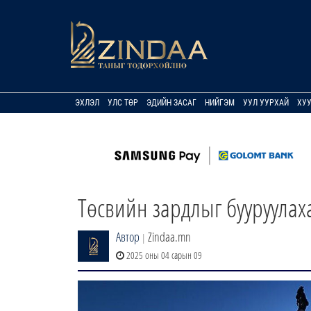
ЭХЛЭЛ
УЛС ТӨР
ЭДИЙН ЗАСАГ
НИЙГЭМ
УУЛ УУРХАЙ
ХУ
Төсвийн зардлыг бууруулах
Автор
Zindaa.mn
|
2025 оны 04 сарын 09