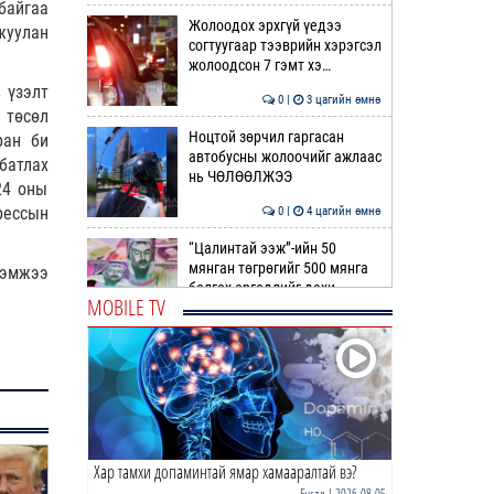
байгаа
Жолоодох эрхгүй үедээ
жуулан
согтуугаар тээврийн хэрэгсэл
жолоодсон 7 гэмт хэ…
 үзэлт
0 |
3 цагийн өмнө
 төсөл
Ноцтой зөрчил гаргасан
ран би
автобусны жолоочийг ажлаас
батлах
нь ЧӨЛӨӨЛЖЭЭ
24 оны
рессын
0 |
4 цагийн өмнө
“Цалинтай ээж”-ийн 50
мянган төгрөгийг 500 мянга
хэмжээ
болгох өргөдлийг дахи…
MOBILE TV
1 |
4 цагийн өмнө
Долоодугаар сард 709,503
зөрчил бүртгэгджээ
0 |
4 цагийн өмнө
Хар тамхи допаминтай ямар хамааралтай вэ?
Худалдаа, үйлчилгээ
эрхлэхэд шаарддаг
Бусад
| 2026-08-05