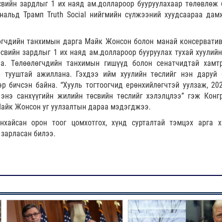
свийн зардлыг 1 их наяд ам.доллароор бууруулахаар төлөвлөж 
нальд Трамп Truth Social нийгмийн сүлжээний хуудсаараа дам
өгчдийн танхимын дарга Майк Жонсон болон манай консерватив
свийн зардлыг 1 их наяд ам.доллароор бууруулах тухай хуулийн
на. Төлөөлөгчдийн танхимын гишүүд болон сенатчидтай хамт
 тууштай ажиллана. Гэхдээ ийм хуулийн төслийг нэн даруй 
р бичсэн байна. “Хууль тогтоогчид ерөнхийлөгчтэй уулзаж, 20
 энэ санхүүгийн жилийн төсвийн төслийг хэлэлцлээ” гэж Конг
айк Жонсон уг уулзалтын дараа мэдэгджээ.
нхайсан орон тоог цомхотгох, хүнд сурталтай тэмцэх арга 
 зарласан билээ.