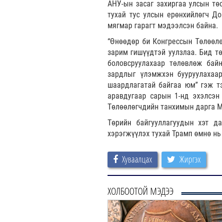
АНУ-ын засаг захиргаа улсын тө
тухай тус улсын ерөнхийлөгч До
мягмар гарагт мэдээлсэн байна.
“Өнөөдөр би Конгрессын Төлөөл
зарим гишүүдтэй уулзлаа. Бид тө
боловсруулахаар төлөвлөж бай
зардлыг үлэмжхэн бууруулахаар
шаардлагатай байгаа юм” гэж тэ
аравдугаар сарын 1-нд эхэлсэн
Төлөөлөгчдийн танхимын дарга М
Төрийн байгууллагуудын хэт да
хэрэгжүүлэх тухай Трамп өмнө нь
Хуваалцах
Жиргэх
ХОЛБООТОЙ МЭДЭЭ