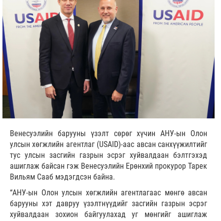
Венесуэлийн барууны үзэлт сөрөг хүчин АНУ-ын Олон
улсын хөгжлийн агентлаг (USAID)-аас авсан санхүүжилтийг
тус улсын засгийн газрын эсрэг хуйвалдаан бэлтгэхэд
ашиглаж байсан гэж Венесуэлийн Ерөнхий прокурор Тарек
Вильям Сааб мэдэгдсэн байна.
“АНУ-ын Олон улсын хөгжлийн агентлагаас мөнгө авсан
барууны хэт давруу үзэлтнүүдийг засгийн газрын эсрэг
хуйвалдаан зохион байгуулахад уг мөнгийг ашиглаж