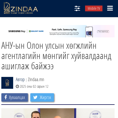
Mobile TV
НИЙТЛЭЛЧИД
ТВ8
АНУ-ын Олон улсын хөгжлийн
ӨГЛӨӨНИЙ СОНИН
АУДИО ЗОХИОЛ
агентлагийн мөнгийг хуйвалдаанд
ЗИНДАА СЭТГҮҮЛ
ашиглаж байжээ
Автор
Zindaa.mn
|
2025 оны 02 сарын 12
Хуваалцах
Жиргэх