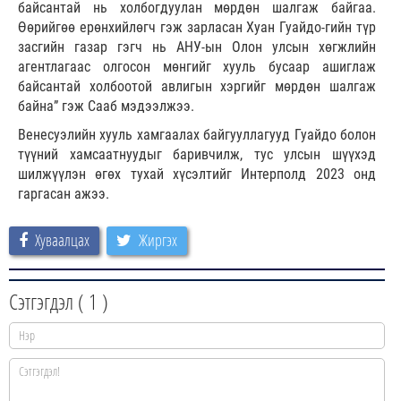
байсантай нь холбогдуулан мөрдөн шалгаж байгаа.
Өөрийгөө ерөнхийлөгч гэж зарласан Хуан Гуайдо-гийн түр
засгийн газар гэгч нь АНУ-ын Олон улсын хөгжлийн
агентлагаас олгосон мөнгийг хууль бусаар ашиглаж
байсантай холбоотой авлигын хэргийг мөрдөн шалгаж
байна” гэж Сааб мэдээлжээ.
Венесуэлийн хууль хамгаалах байгууллагууд Гуайдо болон
түүний хамсаатнуудыг баривчилж, тус улсын шүүхэд
шилжүүлэн өгөх тухай хүсэлтийг Интерполд 2023 онд
гаргасан ажээ.
Хуваалцах
Жиргэх
Сэтгэгдэл (
1
)