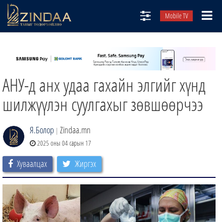
Mobile TV
НИЙТЛЭЛЧИД
ТВ8
АНУ-д анх удаа гахайн элгийг хүнд
ӨГЛӨӨНИЙ СОНИН
АУДИО ЗОХИОЛ
шилжүүлэн суулгахыг зөвшөөрчээ
ЗИНДАА СЭТГҮҮЛ
Я.Болор
Zindaa.mn
|
2025 оны 04 сарын 17
Хуваалцах
Жиргэх