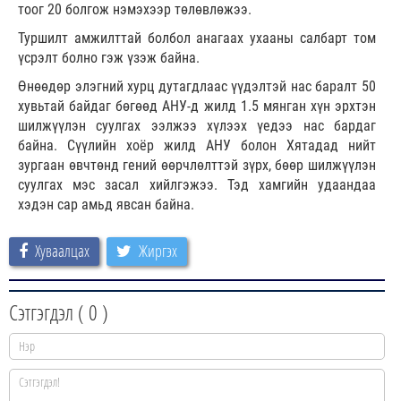
тоог 20 болгож нэмэхээр төлөвлөжээ.
Туршилт амжилттай болбол анагаах ухааны салбарт том
үсрэлт болно гэж үзэж байна.
Өнөөдөр элэгний хурц дутагдлаас үүдэлтэй нас баралт 50
хувьтай байдаг бөгөөд АНУ-д жилд 1.5 мянган хүн эрхтэн
шилжүүлэн суулгах ээлжээ хүлээх үедээ нас бардаг
байна. Сүүлийн хоёр жилд АНУ болон Хятадад нийт
зургаан өвчтөнд гений өөрчлөлттэй зүрх, бөөр шилжүүлэн
суулгах мэс засал хийлгэжээ. Тэд хамгийн удаандаа
хэдэн сар амьд явсан байна.
Хуваалцах
Жиргэх
Сэтгэгдэл (
0
)