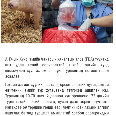
АНУ-ын Хүнс, эмийн чанарын хяналтын алба (FDA) түүхэнд
анх удаа гений өөрчлөлттэй гахайн элгийг хүнд
шилжүүлэн суулгах эмнэл зүйн туршилтад ногоон гэрэл
асаалаа.
Гахайн элгийг сүүлийн шатанд орсон элэгний дутагдалтай
өвчтөний амийг түр хугацаанд тэтгэхэд ашиглах юм.
Туршилтад 10-70 настай дөрвөн хүн оролцоно. 72 цагийн
турш гахайн элгийг залгаж, цусан дахь хорыг шүүх аж.
Ингэхдээ 69 төрлийн гений өөрчлөлт хийсэн гахайн элгийг
ашиглах бөгөөд туршилт амжилттай болбол оролцогчдын