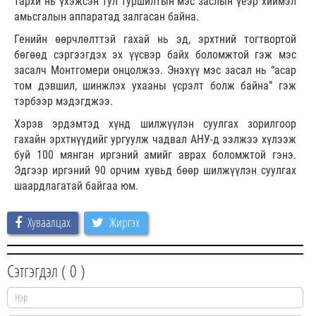
тархи нь үхэжсэн тул туршилтын мэс заслын үеэр хиймэл
амьсгалын аппаратад залгасан байна.
Генийн өөрчлөлттэй гахай нь эд, эрхтний тогтвортой
бөгөөд сэргээгдэх эх үүсвэр байх боломжтой гэж мэс
засалч Монтгомери онцолжээ. Энэхүү мэс засал нь “асар
том дэвшил, шинжлэх ухааны үсрэлт болж байна” гэж
тэрбээр мэдэгджээ.
Хэрэв эрдэмтэд хүнд шилжүүлэн суулгах зорилгоор
гахайн эрхтнүүдийг ургуулж чадвал АНУ-д ээлжээ хүлээж
буй 100 мянган иргэний амийг аврах боломжтой гэнэ.
Эдгээр иргэний 90 орчим хувьд бөөр шилжүүлэн суулгах
шаардлагатай байгаа юм.
Хуваалцах
Жиргэх
Сэтгэгдэл (
0
)