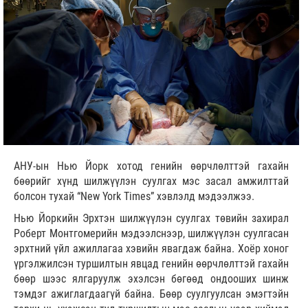
АНУ-ын Нью Йорк хотод генийн өөрчлөлттэй гахайн
бөөрийг хүнд шилжүүлэн суулгах мэс засал амжилттай
болсон тухай “New York Times” хэвлэлд мэдээлжээ.
Нью Йоркийн Эрхтэн шилжүүлэн суулгах төвийн захирал
Роберт Монтгомерийн мэдээлснээр, шилжүүлэн суулгасан
эрхтний үйл ажиллагаа хэвийн явагдаж байна. Хоёр хоног
үргэлжилсэн туршилтын явцад генийн өөрчлөлттэй гахайн
бөөр шээс ялгаруулж эхэлсэн бөгөөд ондооших шинж
тэмдэг ажиглагдаагүй байна. Бөөр суулгуулсан эмэгтэйн