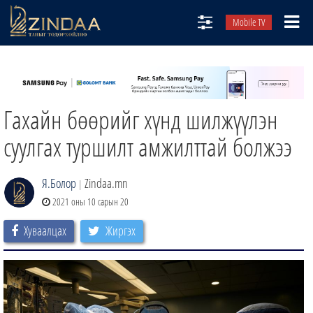
Mobile TV
НИЙТЛЭЛЧИД
ТВ8
Гахайн бөөрийг хүнд шилжүүлэн
ӨГЛӨӨНИЙ СОНИН
АУДИО ЗОХИОЛ
суулгах туршилт амжилттай болжээ
ЗИНДАА СЭТГҮҮЛ
Я.Болор
Zindaa.mn
|
2021 оны 10 сарын 20
Хуваалцах
Жиргэх