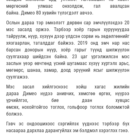
мөргөсний улмаас онхолдож, гал авалцсан
байна. Димео 80 хувийн түлэгдэлт авчээ.
Ослын дараа тэр эмнэлэгт дөрвөн сар эмчлүүлэхдээ 20
мэс засалд оржээ. Тэрбээр хоёр гарын хуруунуудаа
тайруулж, нүүр, хүзүүн дээр үлдсэн сорви нь хөдөлгөөнийг
хязгаарлан, таталддаг байжээ. 2019 онд эмч нар нас
барсан донорын нүүр, хоёр гарыг түүнд шилжүүлэн
суулгахаар шийдсэн байна. 23 цаг үргэлжилсэн мэс
заслын үеэр өвчтөнд үсний шугамаас хүзүү хүртэлх арьс,
мөгөөрс, шанаа, хамар, доод эрүүний ясыг шилжүүлэн
суулгажээ.
Мэс засал хийлгэснээс хойш хагас жилийн
дараа Димео нүдээ анивчих, хөмсгөө өргөх, нүүрээ
үрчийлгэх, бие даан хувцас
өмсөх, нохойтойгоо тоглох, гольфоор тоглох боломжтой
болжээ.
Гэвч эс ондоошихоос сэргийлэх үүднээс тэрбээр бүх
насаараа дархлаа дарангуйлах эм бэлдмэл хэрэглэх гэнэ.