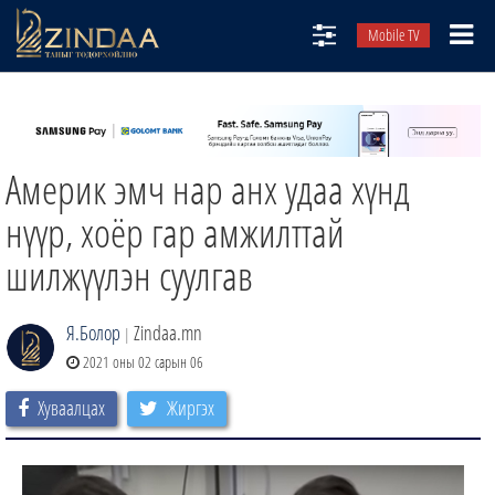
Mobile TV
НИЙТЛЭЛЧИД
ТВ8
Америк эмч нар анх удаа хүнд
ӨГЛӨӨНИЙ СОНИН
АУДИО ЗОХИОЛ
нүүр, хоёр гар амжилттай
ЗИНДАА СЭТГҮҮЛ
шилжүүлэн суулгав
Я.Болор
Zindaa.mn
|
2021 оны 02 сарын 06
Хуваалцах
Жиргэх