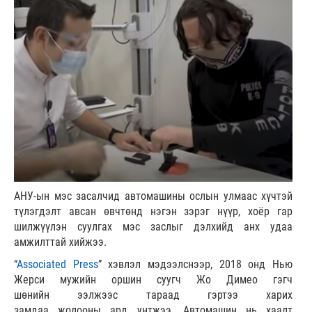
АНУ-ын мэс засалчид автомашины ослын улмаас хүчтэй
түлэгдэлт авсан өвчтөнд нэгэн зэрэг нүүр, хоёр гар
шилжүүлэн суулгах мэс заслыг дэлхийд анх удаа
амжилттай хийжээ.
“
Associated Press
” хэвлэл мэдээлснээр, 2018 онд Нью
Жерси мужийн оршин суугч Жо Димео гэгч
шөнийн ээлжээс тараад гэртээ харих
замдаа жолооны ард унтжээ. Автомашин нь хаалт