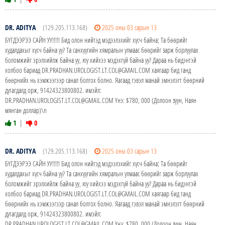
DR. ADITYA
(129.205.113.168)
2025 оны 03 сарын 13
БҮГДЭЭРЭЭ САЙН УУ!!!!! Бид олон нийтэд мэдээлэхийг хүсч байна; Та бөөрийг
худалдахыг хүсч байна уу? Та санхүүгийн хямралын улмаас бөөрийг зарж борлуулах
боломжийг эрэлхийлж байна уу, юу хийхээ мэдэхгүй байна уу? Дараа нь бидэнтэй
холбоо бариад DR.PRADHAN.UROLOGIST.LT.COL@GMAIL.COM хаягаар бид танд
бөөрнийх нь хэмжээгээр санал болгох болно. Яагаад гэвэл манай эмнэлэгт бөөрний
дутагдалд орж, 91424323800802. имэйл:
DR.PRADHAN.UROLOGIST.LT.COL@GMAIL.COM Yнэ: $780, 000 (Долоон зуун, Наян
мянган доллар)\n
1
|
0
DR. ADITYA
(129.205.113.168)
2025 оны 03 сарын 13
БҮГДЭЭРЭЭ САЙН УУ!!!!! Бид олон нийтэд мэдээлэхийг хүсч байна; Та бөөрийг
худалдахыг хүсч байна уу? Та санхүүгийн хямралын улмаас бөөрийг зарж борлуулах
боломжийг эрэлхийлж байна уу, юу хийхээ мэдэхгүй байна уу? Дараа нь бидэнтэй
холбоо бариад DR.PRADHAN.UROLOGIST.LT.COL@GMAIL.COM хаягаар бид танд
бөөрнийх нь хэмжээгээр санал болгох болно. Яагаад гэвэл манай эмнэлэгт бөөрний
дутагдалд орж, 91424323800802. имэйл:
DR.PRADHAN.UROLOGIST.LT.COL@GMAIL.COM Yнэ: $780, 000 (Долоон зуун, Наян