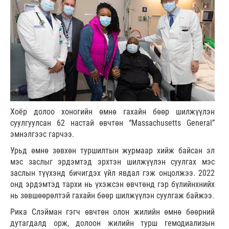
Хоёр долоо хоногийн өмнө гахайн бөөр шилжүүлэн
суулгуулсан 62 настай өвчтөн “Massachusetts General”
эмнэлгээс гарчээ.
Урьд өмнө зөвхөн туршилтын журмаар хийж байсан эл
мэс заслыг эрдэмтэд эрхтэн шилжүүлэн суулгах мэс
заслын түүхэнд бичигдэх үйл явдал гэж онцолжээ. 2022
онд эрдэмтэд тархи нь үхэжсэн өвчтөнд гэр бүлийнхнийх
нь зөвшөөрөлтэй гахайн бөөр шилжүүлэн суулгаж байжээ.
Рика Слэйман гэгч өвчтөн олон жилийн өмнө бөөрний
дутагдалд орж, долоон жилийн турш гемодиализын