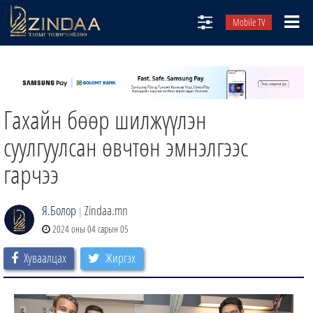
Mobile TV
НИЙТЛЭЛЧИД
ТВ8
Гахайн бөөр шилжүүлэн
ӨГЛӨӨНИЙ СОНИН
АУДИО ЗОХИОЛ
суулгуулсан өвчтөн эмнэлгээс
ЗИНДАА СЭТГҮҮЛ
гарчээ
Я.Болор
Zindaa.mn
|
2024 оны 04 сарын 05
Хуваалцах
Жиргэх