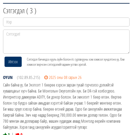
Сэтгэгдэл (
3
)
Сэтгэгдэл бичихдээ хууль зүйн болон ёс суртахууны хэм хэмжээг хүндэтгэнэ үү. Хэм
Илгээх
хэмжээг зөрчсөн сэтгэгдэлийг админ устгах эрхтэй.
OYUN
(102.89.85.215)
2025 оны 08 сарын 26
Сайн байна уу, би Энэтхэгт 1 бөөрөө хэрхэн зарсан тухай гэрчлэлээ дэлхийтэй
хуваалцахыг хүсч байна. Би Монголын Оюутолгойн хүн. Би DR-тэй холбогдлоо.
Интернетээр дамжуулан ADITY, би донор болсон. Би эмнэлэгт 1 бөөр өгсөн. Өөртөө
болон гэр бүлдээ сайхан амьдрал хэрэгтэй байсан учраас 1 бөөрийг мөнгөөр өгсөн.
Би маш эрүүл хэвээр байна. бөөрөө өгсний дараа. Одоо би санхүүгийн амжилтандаа
баяртай байна. Эмч нар надад бөөрөнд 780,000.00 мянган доллар төлсөн. Одоо би
780 мянган ам.доллараар байр, машин худалдаж аваад Монголд өөрийн компаниа
байгуулсан. Хэрэв танд санхүүгийн асуудал/сорилттой тулгарс
1
|
0