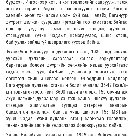
бүрдсэн. Ингэснээр хотын хэт төвлөрлийг сааруулж, тэлж
хөгжих төрийн бодлогыг хэрэгжүүлэх эхний бөгөөд
хамгийн оновчтой алхам болж буй юм. Налайх, Багануур
дүүрэгт шилжин суурьших иргэдийн тоо нэмэгдэж байгаа
энэ цаг үед хүн амын өсөлтийг тооцож, дулааны
станцуудын хүчин чадлыг нэмэгдүүлэх, шинэ станц
байгуулах зайлшгүй шаардлага үүсээд байна.
Тухайлбал Багануурын дулааны станц 1980 онд зөвхөн
уурхайн дулааны хэрэглээг хангах зориулалтаар
баригдсан боловч дүүргийн хөгжлийн явцад уурхайгаас
гадна орон сууц, ААН-ийг дулаанаар хангахын тулд
өргөтгөл хийн ашиглах болсон. Өнөөдрийн байдлаар
Багануурын дулааны станцын бодит ачаалал 35-47 Гкал/ц-
ын горимтойгоор, нийт 3600 гаруй айл өрх, 150 орчим аж
ахуй нэгжийг дулаанаар хангаж байна. Энэхүү дулааны
станцын ашиглалтын хугацаа хэтэрсэн, аваарын
байдалтай ажиллаж байгаа учир шинээр 158 МВТ-ын
хүчин чадал бүхий дулааны станц барихаар төлөвлөж,
техник эдийн засгийн үндэслэлээ боловсруулаад байна.
Харин Налайхын дулааны станц 1995 онд байгуулагдсан