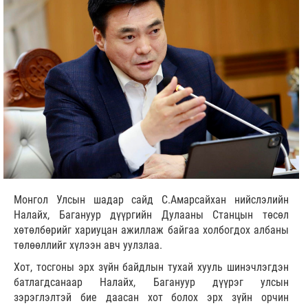
Монгол Улсын шадар сайд С.Амарсайхан нийслэлийн
Налайх, Багануур дүүргийн Дулааны Станцын төсөл
хөтөлбөрийг хариуцан ажиллаж байгаа холбогдох албаны
төлөөллийг хүлээн авч уулзлаа.
Хот, тосгоны эрх зүйн байдлын тухай хууль шинэчлэгдэн
батлагдсанаар Налайх, Багануур дүүрэг улсын
зэрэглэлтэй бие даасан хот болох эрх зүйн орчин