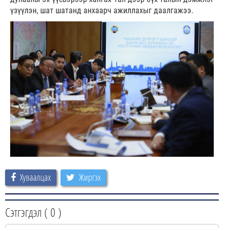
үзүүлэн, шат шатанд анхаарч ажиллахыг даалгажээ.
Хуваалцах
Жиргэх
Сэтгэгдэл (
0
)