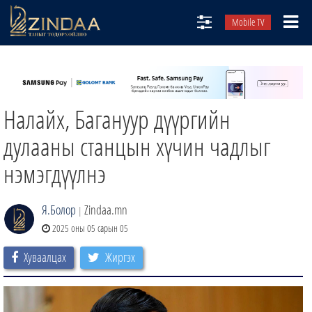
Mobile TV
НИЙТЛЭЛЧИД
ТВ8
Налайх, Багануур дүүргийн
ӨГЛӨӨНИЙ СОНИН
АУДИО ЗОХИОЛ
дулааны станцын хүчин чадлыг
ЗИНДАА СЭТГҮҮЛ
нэмэгдүүлнэ
Я.Болор
Zindaa.mn
|
2025 оны 05 сарын 05
Хуваалцах
Жиргэх