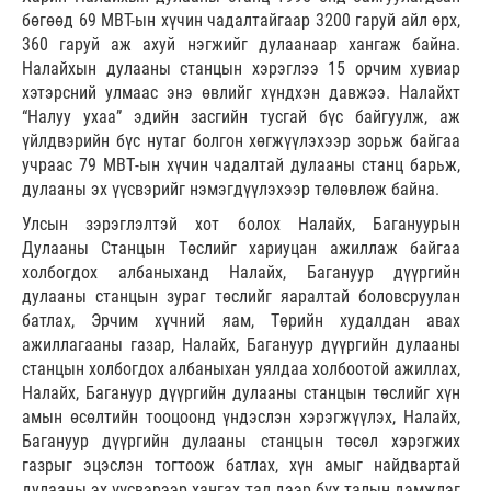
бөгөөд 69 MBT-ын хүчин чадалтайгаар 3200 гаруй айл өрх,
360 гаруй аж ахуй нэгжийг дулаанаар хангаж байна.
Налайхын дулааны станцын хэрэглээ 15 орчим хувиар
хэтэрсний улмаас энэ өвлийг хүндхэн давжээ. Налайхт
“Налуу ухаа” эдийн засгийн тусгай бүс байгуулж, аж
үйлдвэрийн бүс нутаг болгон хөгжүүлэхээр зорьж байгаа
учраас 79 МВТ-ын хүчин чадалтай дулааны станц барьж,
дулааны эх үүсвэрийг нэмэгдүүлэхээр төлөвлөж байна.
Улсын зэрэглэлтэй хот болох Налайх, Багануурын
Дулааны Станцын Төслийг хариуцан ажиллаж байгаа
холбогдох албаныханд Налайх, Багануур дүүргийн
дулааны станцын зураг төслийг яаралтай боловсруулан
батлах, Эрчим хүчний яам, Төрийн худалдан авах
ажиллагааны газар, Налайх, Багануур дүүргийн дулааны
станцын холбогдох албаныхан уялдаа холбоотой ажиллах,
Налайх, Багануур дүүргийн дулааны станцын төслийг хүн
амын өсөлтийн тооцоонд үндэслэн хэрэгжүүлэх, Налайх,
Багануур дүүргийн дулааны станцын төсөл хэрэгжих
газрыг эцэслэн тогтоож батлах, хүн амыг найдвартай
дулааны эх үүсвэрээр хангах тал дээр бүх талын дэмжлэг