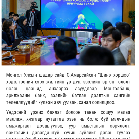
Монгол Улсын шадар сайд С.Амарсайхан “Шинэ хоршоо”
хөдөлгөөний хэрэгжилтийн үр дүн, зээлийн эргэн төлөлт
болон цаашид анхаарах асуудлаар Монголбанк,
арилжааны банк, зээлийн батлан даалтын сангийн
төлөөллүүдийг хүлээн авч уулзан, санал солилцлоо.
Үндэсний үржих баялаг болсон таван хошуу малаа
маллаж, хязгаар нутагтаа эзэн нь болж буй малчдын
амьжиргааг дээшлүүлэх, уур амьсгалын өөрчлөлт,
байгалийн давагдашгүй хүчин зүйлийг даван туулах