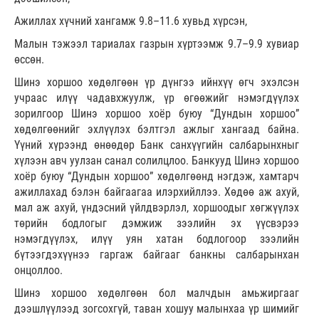
Ажиллах хүчний хангамж 9.8–11.6 хувьд хүрсэн,
Малын тэжээл тариалах газрын хүртээмж 9.7–9.9 хувиар
өссөн.
Шинэ хоршоо хөдөлгөөн үр дүнгээ ийнхүү өгч эхэлсэн
учраас илүү чадавхжуулж, үр өгөөжийг нэмэгдүүлэх
зорилгоор Шинэ хоршоо хоёр буюу “Дундын хоршоо”
хөдөлгөөнийг эхлүүлэх бэлтгэл ажлыг хангаад байна.
Үүний хүрээнд өнөөдөр Банк санхүүгийн салбарынхныг
хүлээн авч уулзан санал солилцлоо. Банкууд Шинэ хоршоо
хоёр буюу “Дундын хоршоо” хөдөлгөөнд нэгдэж, хамтарч
ажиллахад бэлэн байгаагаа илэрхийллээ. Хөдөө аж ахуй,
мал аж ахуй, үндэсний үйлдвэрлэл, хоршоодыг хөгжүүлэх
төрийн бодлогыг дэмжиж зээлийн эх үүсвэрээ
нэмэгдүүлэх, илүү уян хатан бодлогоор зээлийн
бүтээгдэхүүнээ гаргаж байгааг банкны салбарынхан
онцоллоо.
Шинэ хоршоо хөдөлгөөн бол малчдын амьжиргааг
дээшлүүлээд зогсохгүй, таван хошуу малынхаа үр шимийг