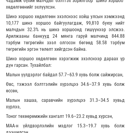
чадамж бүхий малчдыг бэлтгэх зорилгоор “Шинэ хоршоо”
хөдөлгөөнийг эхлүүлсэн.
Шинэ хоршоо хөдөлгөөн эхэлснээс хойш улсын хэмжээнд
10,177 шинэ хоршоо байгуулагдаж, 99,810 буюу нийт
малчдын 32.3% нь шинэ хоршоонд гишүүнээр элсжээ.
Арилжааны банкууд 24 мянга гаруй малчинд 844.88
тэрбум төгрөгийн зээл олгосон бөгөөд 58.58 тэрбум
төгрөгийн эргэн төлөлт хийгдсэн байна.
Шинэ хоршоо хөдөлгөөн хэрэгжиж эхэлснээр дараах үр
дүн гарсан. Тухайлбал:
Малын үүлдэрлэг байдал 57.7–63.9 хувь болж сайжирсан,
Өвс, тэжээл бэлтгэлийн хүрэлцээ 34.6–37.9 хувь болж
өссөн,
Малын хашаа, саравчийн хүрэлцээ 31.3–34.5 хувьд
хүрлээ,
Тоног төхөөрөмжийн хангалт 19.6–23.2 хувьд хүрсэн,
МАА-н үйлдвэрлэлийн мэдлэг 15.3–19.7 хувь болж
дээшилсэн,