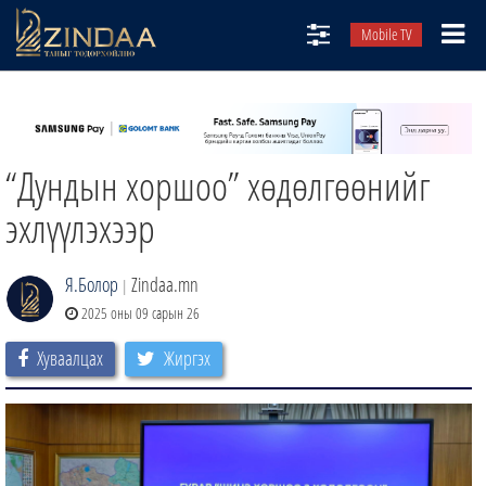
Mobile TV
НИЙТЛЭЛЧИД
ТВ8
“Дундын хоршоо” хөдөлгөөнийг
ӨГЛӨӨНИЙ СОНИН
АУДИО ЗОХИОЛ
эхлүүлэхээр
ЗИНДАА СЭТГҮҮЛ
Я.Болор
Zindaa.mn
|
2025 оны 09 сарын 26
Хуваалцах
Жиргэх