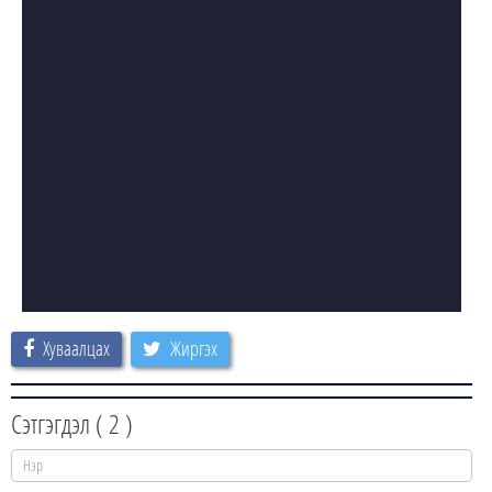
Хуваалцах
Жиргэх
Сэтгэгдэл (
2
)