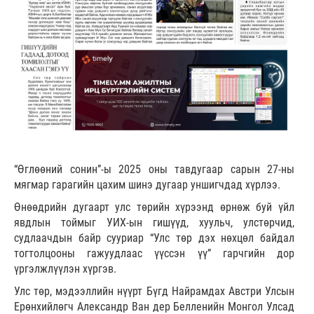
“Өглөөний сонин”-ы 2025 оны тавдугаар сарын 27-ны
мягмар гарагийн цахим шинэ дугаар уншигчдад хүрлээ.
Өнөөдрийн дугаарт улс төрийн хүрээнд өрнөж буй үйл
явдлын тоймыг УИХ-ын гишүүд, хуульч, улстөрчид,
судлаачдын байр сууриар “Улс төр дэх нөхцөл байдал
тогтолцооны гажуудлаас үүссэн үү” гарчгийн дор
үргэлжлүүлэн хүргэв.
Улс төр, мэдээллийн нүүрт Бүгд Найрамдах Австри Улсын
Ерөнхийлөгч Александр Ван дер Белленийн Монгол Улсад