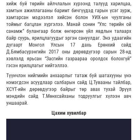
хийж буй төрийн айлчлалын хүрээнд талууд харилцаа,
хамтын ажиллагааны баримт бичгүүдэд гарын үсэг зурж,
хамтарсан мэдээлэл хийсэн болон УИХ-ын чуулганы
тоймыг багцлан хүргэлээ. Манай сонин “Улс төрийн ой
санамж” булангаар болж өнгөрсөн үйл явдлын талаарх
байр суурь, ярилцлагуудыг эргэн сануулдаг. Энэ удаагийн
дугаарт Монгол Улсын 17 дахь Ерөнхий сайд
Д.Бямбасүрэнгийн 2017 оны дөрөвдүгээр сарын 28-нд
хэвлэлд ярьсан “Засгийн газраараа оролдох болохгүй”
гэсэн ярилцлагыг нийтэллээ.
Түүнчлэн нийгмийн анхаарлыг татаж буй шатахууны үнэ
нэмэгдсэн асуудлаар салбарын сайд Ц.Тувааны тайлбар,
ХСҮТ-ийн дөрөвдүгээр байрыг төр авах тухай Эрүүл
мэндийн сайд Т.Мөнхсайханы тодруулгыг хүлээн авч
уншаарай.
Цахим хувилбар