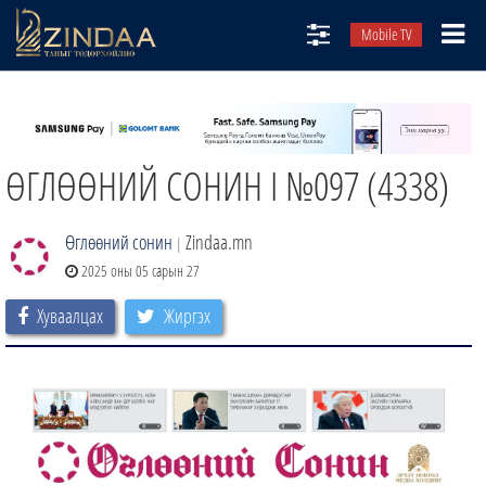
Mobile TV
НИЙТЛЭЛЧИД
ТВ8
ӨГЛӨӨНИЙ СОНИН I №097 (4338)
ӨГЛӨӨНИЙ СОНИН
АУДИО ЗОХИОЛ
Өглөөний сонин
Zindaa.mn
|
ЗИНДАА СЭТГҮҮЛ
2025 оны 05 сарын 27
Хуваалцах
Жиргэх