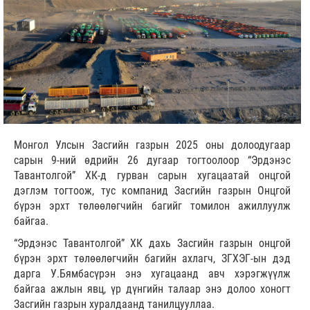
Монгол Улсын Засгийн газрын 2025 оны долоодугаар
сарын 9-ний өдрийн 26 дугаар тогтоолоор “Эрдэнэс
Тавантолгой” ХК-д гурван сарын хугацаатай онцгой
дэглэм тогтоож, тус компанид Засгийн газрын Онцгой
бүрэн эрхт төлөөлөгчийн багийг томилон ажиллуулж
байгаа.
“Эрдэнэс Тавантолгой” ХК дахь Засгийн газрын онцгой
бүрэн эрхт төлөөлөгчийн багийн ахлагч, ЗГХЭГ-ын дэд
дарга У.Бямбасүрэн энэ хугацаанд авч хэрэгжүүлж
байгаа ажлын явц, үр дүнгийн талаар энэ долоо хоногт
Засгийн газрын хуралдаанд танилцууллаа.