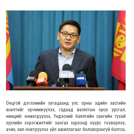
Онцгой дэглэмийн хугацаанд улс орны эдийн засгийн
өсөлтийг эрчимжүүлэх, гадаад валютын орох урсгал,
нөөцийг нэмэгдүүлэх, Үндэсний баялгийн сангийн тухай
хуулийн хэрэгжилтийг хангах хүрээнд нүүрс тээвэрлэх,
ачих, хил нэвтрүүлэх үйл ажиллагааг боловсронгуй болгох,