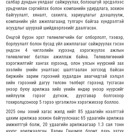
салбар дундын уялдааг сайжруулах, болзошгүй эрсдэлээс
урьдчилан сэргийлэх болон компанийн удирдлага, зохион
байгуулалт, хяналт, сахилга, хариуцлагыг дээшлүүлж,
компанийн үйл ажиллагаанд тулгарч байгаа хүндрэлтэй
асуудлыг шуурхай шийдвэрлэхийг даалгасан.
Онцгой бүрэн эрхт төлөөлөгчийн баг олборлолт, тээвэр,
борлуулалт болон бусад үйл ажиллагааг сайжруулах гэсэн
үндсэн 4 чиглэлийн хүрээнд хэрэгжүүлэх ажлын
төлөвлөгөөг батлан ажиллаж байна. Төлөвлөгөөний
хэрэгжилтийг хангах хүрээнд, олон улсын нүүрсний зах
зээлийн үнийн уналтаас шалтгаалан зогсоод байсан
биржийн зарим гэрээний худалдан авагчидтай хэлцэл
хийн гэрээний дагуу төлсөн төлбөрт гэрээнд тусгасан
үнээр буюу арилжаа хийх үеийн өндөр үнээр нүүрсийг
нийлүүлж гэрээг дүгнэж, дуусгавар болгохоор
тохиролцсоноор 5 гэрээ үргэлжлэн хэрэгжихээр боллоо.
2025 оны эхний хагас жилд нийт 85 удаагийн нээлттэй
цахим арилжаа зохион байгуулснаас 65 удаагийн арилжаа
амжилтгүй болж, 20 удаагийн арилжаагаар 1.3 сая тонн
нүүрс арилжаалсан. Харин Ганцмод боомт дахь хатуу