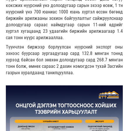
коксжих нүүрсний үнэ долоодугаар сарын эхээр өсөж, 1 тн
нүүрсний үнэ 700 юаниас 1000 юань хүртэл өссөн бөгөөд
биржийн арилжааны зохион байгуулалтыг сайжруулснаар
долоодугаар сараас наймдугаар сарын 11-ний өдрийг
хүртэл хугацаанд 23 удаагийн биржийн арилжаагаар 1.4
сая тонн нүүрс арилжааллаа.
Түүнчлэн биржээр борлуулсан нүүрсний экспорт оны
эхнээс буурсаар зургаадугаар сард 132.8 мянган тоннд
хүрээд байсан бол зөвхөн долоодугаар сард 268.7 мянган
тонн болж, өмнөх сараас 2 дахин нэмэгдсэн тухай Засгийн
газрын хуралдаанд танилцууллаа.