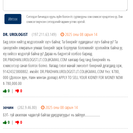
Сэтгэгдэл бичихдээ хууль зүйн болон ёс суртахууны хэм хэмжээг хүндэтгэнэ үү. Хэм
Илгээх
хэмжээг зөрчсөн сэтгэгдэлийг админ устгах эрхтэй.
DR. UROLOGIST
(197.211.63.149)
2025 оны 08 сарын 14
Бид олон нийтэд мэдээлэхийг хүсч байна; Та бөөрийг худалдахыг хүсч байна уу? Та
санхүүгийн хямралын улмаас бөөрийг зарж борлуулах боломжийг эрэлхийлж байна уу,
юу хийхээ мэдэхгүй байна уу? Дараа нь бидэнтэй холбоо бариад
DR.PRADHAN.UROLOGIST.LT.COL@GMAIL.COM хаягаар бид танд бөөрнийх нь
хэмжээгээр санал болгох болно. Яагаад гэвэл манай эмнэлэгт бөөрний дутагдалд орж,
91424323800802. имэйл: DR.PRADHAN.UROLOGIST.LT.COL@GMAIL.COM Yнэ: $780,
000 (Долоон зуун, Наян мянган доллар) APPLY TO SELL YOUR KIDNEY FOR MONEY NOW
$ 780,000.00
0
|
0
зочин
(202.9.46.80)
2025 оны 08 сарын 14
БЭТ- гүй ажиллаж чадахгүй байгаа удирдлагуудыг нь зайлуул.................
0
|
0