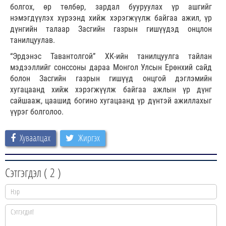
болгох, өр төлбөр, зардал бууруулах үр ашгийг
нэмэгдүүлэх хүрээнд хийж хэрэгжүүлж байгаа ажил, үр
дүнгийн талаар Засгийн газрын гишүүдэд онцлон
танилцуулав.
“Эрдэнэс Тавантолгой” ХК-ийн танилцуулга тайлан
мэдээллийг сонссоны дараа Монгол Улсын Ерөнхий сайд
болон Засгийн газрын гишүүд онцгой дэглэмийн
хугацаанд хийж хэрэгжүүлж байгаа ажлын үр дүнг
сайшааж, цаашид богино хугацаанд үр дүнтэй ажиллахыг
үүрэг болголоо.
Хуваалцах
Жиргэх
Сэтгэгдэл (
2
)