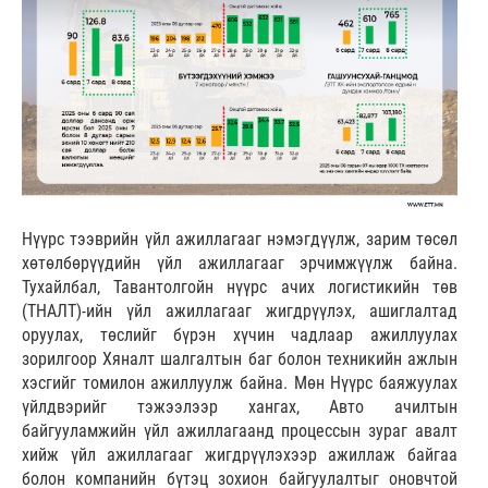
Нүүрс тээврийн үйл ажиллагааг нэмэгдүүлж, зарим төсөл
хөтөлбөрүүдийн үйл ажиллагааг эрчимжүүлж байна.
Тухайлбал, Тавантолгойн нүүрс ачих логистикийн төв
(ТНАЛТ)-ийн үйл ажиллагааг жигдрүүлэх, ашиглалтад
оруулах, төслийг бүрэн хүчин чадлаар ажиллуулах
зорилгоор Хяналт шалгалтын баг болон техникийн ажлын
хэсгийг томилон ажиллуулж байна. Мөн Нүүрс баяжуулах
үйлдвэрийг тэжээлээр хангах, Авто ачилтын
байгууламжийн үйл ажиллагаанд процессын зураг авалт
хийж үйл ажиллагааг жигдрүүлэхээр ажиллаж байгаа
болон компанийн бүтэц зохион байгуулалтыг оновчтой