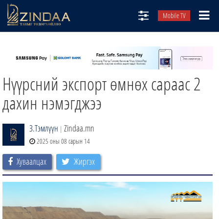
Mobile TV
НИЙТЛЭЛЧИД
ТВ8
Нүүрсний экспорт өмнөх сараас 2
ӨГЛӨӨНИЙ СОНИН
АУДИО ЗОХИОЛ
дахин нэмэгджээ
ЗИНДАА СЭТГҮҮЛ
З.Тэмлүүн
Zindaa.mn
|
2025 оны 08 сарын 14
Хуваалцах
Жиргэх