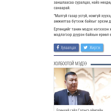
заншлаасаа суралцах, найз нөхдөд
санаарай.
“Малгүй газар усгүй, номгүй хүүх
амжилтаа бүтээж байхыг эрхэм д
Ертөнцийг танин мэдэх нэгээхэн 
мэдлэгээр дүүрэн байхын ерөөл 
Хуваалцах
Жиргэх
ХОЛБООТОЙ МЭДЭЭ
Ерөнхий сайд Сэлэнгэ аймгийн