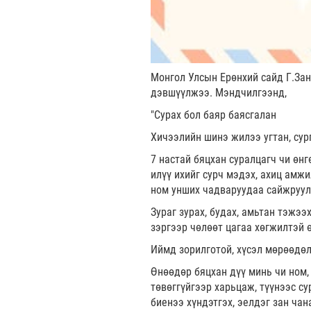
Монгол Улсын Ерөнхий сайд Г.За
дэвшүүлжээ. Мэндчилгээнд,
"Сурах бол баяр баясгалан
Хичээлийн шинэ жилээ угтан, сур
7 настай бяцхан суралцагч чи өнг
илүү ихийг сурч мэдэх, ахиц амжи
ном унших чадваруудаа сайжруулж
Зураг зурах, будах, амьтан тэжээ
зэргээр чөлөөт цагаа хөгжилтэй 
Иймд зорилготой, хүсэл мөрөөдөл
Өнөөдөр бяцхан дүү минь чи ном, 
төвөггүйгээр харьцаж, түүнээс с
биенээ хүндэтгэх, эелдэг зан чан