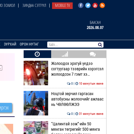
О ЗОХИОЛ
ЗИНДАА СЭТГҮҮЛ
MOBILE TV
БААСАН
2026.08.07
E
ЗУРХАЙ
ОРОН НУТАГ
Жолоодох эрхгүй үедээ
согтуугаар тээврийн хэрэгсэл
жолоодсон 7 гэмт хэ…
0 |
10 минутын өмнө
Ноцтой зөрчил гаргасан
автобусны жолоочийг ажлаас
нь ЧӨЛӨӨЛЖЭЭ
ргэх
0 |
31 минутын өмнө
“Цалинтай ээж”-ийн 50
мянган төгрөгийг 500 мянга