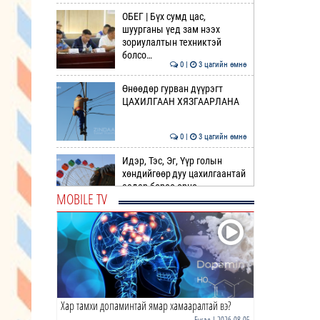
ОБЕГ | Бүх сумд цас,
шуурганы үед зам нээх
зориулалтын техниктэй
болсо…
0 |
3 цагийн өмнө
Өнөөдөр гурван дүүрэгт
ЦАХИЛГААН ХЯЗГААРЛАНА
0 |
3 цагийн өмнө
Идэр, Тэс, Эг, Үүр голын
хөндийгөөр дуу цахилгаантай
аадар бороо орно
MOBILE TV
0 |
4 цагийн өмнө
ӨРНИЙН ЗУРХАЙ |
Ихрийнхний эрч хүч, авьяас
чадвар ундарна
0 |
5 цагийн өмнө
Хар тамхи допаминтай ямар хамааралтай вэ?
ӨГЛӨӨНИЙ МЭНД!
Бусад
| 2026-08-05