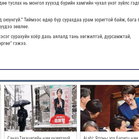
өө туслах нь монгол хүүхэд бүрийн хамгийн чухал үнэт зүйлс гэд
эд оюунгүй.” Тиймээс өдөр бүр сурахдаа урам зоригтой байж, бага 
үүдээ зөвлөе.
хэсэг сурахуйн хоёр дахь аялалд тань хөгжилтэй, дурсамжтай,
өргөе" гэжээ.
Санаэ Такачигийн нам үнэмлэхүй
Asahi: Японы эрх баригч нам