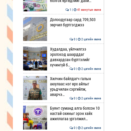
болгох өргөдлийг дахи…
1 |
41 минутын өмнө
Долоодугаар сард 709,503
зөрчил бүртгэгджээ
0 |
2 цагийн өмнө
Худалдаа, үйлчилгээ
эрхлэхэд шаарддаг
давхардсан бүртгэлийг
хүчингүй б…
0 |
2 цагийн өмнө
Хилчин байлдагч галын
аюулаас нэг өрх айлыг
урьдчилан сэргийлж,
аварчэ…
0 |
2 цагийн өмнө
Буянт суманд алга болсон 10
настай охиныг эрэн хайх
ажиллагаа үргэлжил…
0 |
2 цагийн өмнө