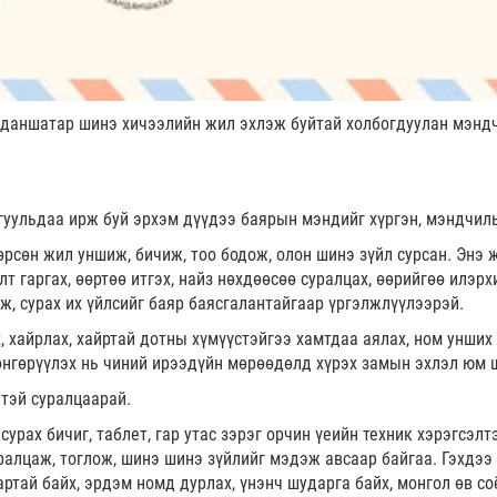
нданшатар шинэ хичээлийн жил эхлэж буйтай холбогдуулан мэнд
гуульдаа ирж буй эрхэм дүүдээ баярын мэндийг хүргэн, мэндчил
өрсөн жил уншиж, бичиж, тоо бодож, олон шинэ зүйл сурсан. Энэ 
лт гаргах, өөртөө итгэх, найз нөхдөөсөө суралцах, өөрийгөө илэрх
, сурах их үйлсийг баяр баясгалантайгаар үргэлжлүүлээрэй.
х, хайрлах, хайртай дотны хүмүүстэйгээ хамтдаа аялах, ном унших
өнгөрүүлэх нь чиний ирээдүйн мөрөөдөлд хүрэх замын эхлэл юм 
тэй суралцаарай.
сурах бичиг, таблет, гар утас зэрэг орчин үеийн техник хэрэгсэлт
уралцаж, тоглож, шинэ шинэ зүйлийг мэдэж авсаар байгаа. Гэхдээ
артай байх, эрдэм номд дурлах, үнэнч шударга байх, монгол өв со