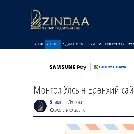
ЭХЛЭЛ
УЛС ТӨР
ЭДИЙН ЗАСАГ
НИЙГЭМ
УУЛ УУРХАЙ
ХУ
Монгол Улсын Ерөнхий са
Я.Болор
Zindaa.mn
|
2025 оны 09 сарын 01