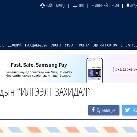
НИЙТЛЭЛЧИД
ТВ8
ӨГЛӨӨНИЙ СОНИН
АУДИ
УЛЬ
ДЭЛХИЙ
НААДАМ-2026
СПОРТ
УРЛАГ
COP17
ӨДРИЙН ХӨТӨЧ
LIFE STYL
йдын “ИЛГЭЭЛТ ЗАХИДАЛ”
Хуваалцах
Жи