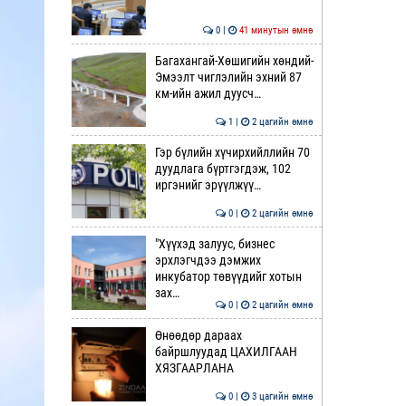
0 |
41 минутын өмнө
Багахангай-Хөшигийн хөндий-
Эмээлт чиглэлийн эхний 87
км-ийн ажил дуусч…
1 |
2 цагийн өмнө
Гэр бүлийн хүчирхийллийн 70
дуудлага бүртгэгдэж, 102
иргэнийг эрүүлжүү…
0 |
2 цагийн өмнө
"Хүүхэд залуус, бизнес
эрхлэгчдээ дэмжих
инкубатор төвүүдийг хотын
зах…
0 |
2 цагийн өмнө
Өнөөдөр дараах
байршлуудад ЦАХИЛГААН
ХЯЗГААРЛАНА
0 |
3 цагийн өмнө