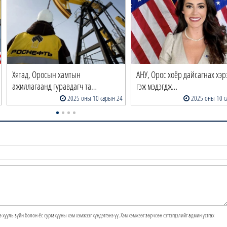
Хятад, Оросын хамтын
АНУ, Орос хоёр дайсагнах хэр
ажиллагаанд гуравдагч та…
гэж мэдэгдж…
2025 оны 10 сарын 24
2025 оны 10 с
э хууль зүйн болон ёс суртахууны хэм хэмжээг хүндэтгэнэ үү. Хэм хэмжээг зөрчсөн сэтгэгдэлийг админ устгах