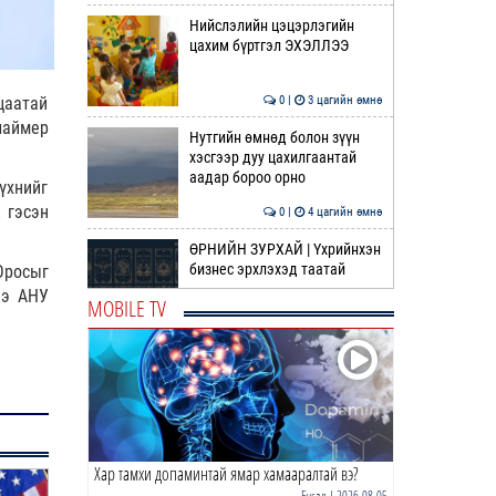
Нийслэлийн цэцэрлэгийн
цахим бүртгэл ЭХЭЛЛЭЭ
цаатай
0 |
3 цагийн өмнө
шаймер
Нутгийн өмнөд болон зүүн
хэсгээр дуу цахилгаантай
аадар бороо орно
үхнийг
 гэсэн
0 |
4 цагийн өмнө
ӨРНИЙН ЗУРХАЙ | Үхрийнхэн
бизнес эрхлэхэд таатай
Оросыг
ээ АНУ
MOBILE TV
0 |
5 цагийн өмнө
ӨГЛӨӨНИЙ МЭНД!
0 |
5 цагийн өмнө
Хар тамхи допаминтай ямар хамааралтай вэ?
Луйз Энрике: Бага ч гэсэн
сайн зүйлс харагдаж байна
Бусад
| 2026-08-05