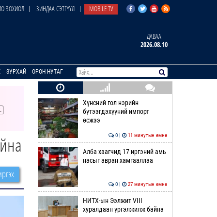
О ЗОХИОЛ
ЗИНДАА СЭТГҮҮЛ
MOBILE TV
ДАВАА
2026.08.10
E
ЗУРХАЙ
ОРОН НУТАГ
Хүнсний гол нэрийн
бүтээгдэхүүний импорт
өсжээ
0 |
11 минутын өмнө
айна
Алба хаагчид 17 иргэний амь
насыг авран хамгааллаа
ргэх
0 |
27 минутын өмнө
НИТХ-ын Ээлжит VIII
хуралдаан үргэлжилж байна