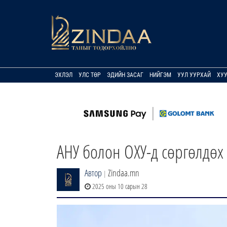
ЭХЛЭЛ
УЛС ТӨР
ЭДИЙН ЗАСАГ
НИЙГЭМ
УУЛ УУРХАЙ
ХУ
АНУ болон ОХУ-д сөргөлдөх
Автор
Zindaa.mn
|
2025 оны 10 сарын 28