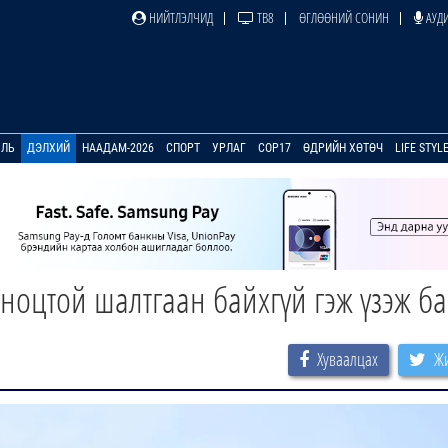
НИЙТЛЭЛЧИД
ТВ8
ӨГЛӨӨНИЙ СОНИН
АУДИ
УЛЬ
ДЭЛХИЙ
НААДАМ-2026
СПОРТ
УРЛАГ
COP17
ӨДРИЙН ХӨТӨЧ
LIFE STYL
 ноцтой шалтгаан байхгүй гэж үзэж б
Хуваалцах
Жи