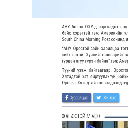
АНУ болон ОХУ-д сөргөлдөх ноцт
байх хэрэгтэй гэж Америкийн у
South China Morning Post сонинд
“АНУ Оростой сайн харилцаа тог
хийх ёстой. Хүчний тэнцвэрийг 
гурван агуу гүрэн байна” гэж Ам
Түүний үзэж байгаагаар, Орост
Хятадтай хэт ойртуулахгүй бай
Оросыг Хятадтай тэврэлдэхэд хүр
Хуваалцах
Жиргэх
ХОЛБООТОЙ МЭДЭЭ