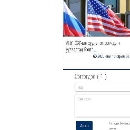
АНУ, ОХУ-ын хууль тогтоогчдын
уулзалтад бэлтг…
2025 оны 10 сарын 30
Сэтгэгдэл (
1
)
Сэтгэгдэл бичихдэ
Илгээх
эрхтэй.