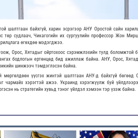
ой шалтгаан байхгүй, харин эсрэгээр АНУ Оростой сайн харил
лс төр судлаач, Чикагогийн их сургуулийн профессор Жон Мир
 ярилцлага өгөхдөө мэдэгджээ.
тоож, Орос, Хятадыг ойртохоос сэрэмжлэхийн тулд боломжтой б
хангах бодлогын ертөнцөд бид ажиллаж байна. АНУ, Орос, Хятад
ерикийн шинжээч тэмдэглэсэн байна.
ой мөргөлдөөн үүсгэх жинтэй шалтгаан АНУ-д байхгүй бөгөөд 
хыг чармайх хэрэгтэй ажээ. Украинд хэрэгжүүлж буй үйлдлээр
гэсэн нь стратегийн хувьд тэнэг үйлдэл хэмээн тэр үзэж байна.