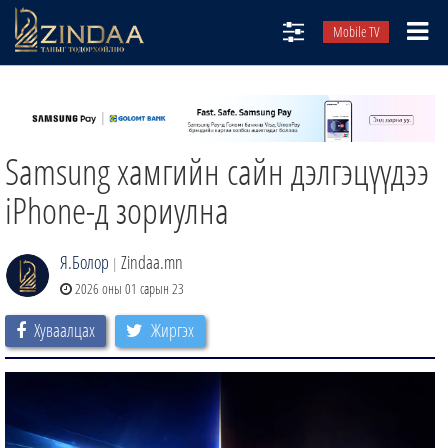
Mobile TV
НИЙТЛЭЛЧИД
ТВ8
Samsung хамгийн сайн дэлгэцүүдээ
ӨГЛӨӨНИЙ СОНИН
АУДИО ЗОХИОЛ
iPhone-д зориулна
ЗИНДАА СЭТГҮҮЛ
Я.Болор
Zindaa.mn
|
2026 оны 01 сарын 23
Хуваалцах
Жиргэх