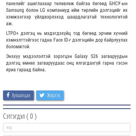
панелийг ашиглахаар төлөвлөж байгаа бөгөөд БНСУ-ын
Samsung болон LG компаниуд ийм төрлийн дэлгэцийг их
хэмжээгээр үйлдвэрлэхэд шаардлагатай технологитой
аж.
LTPO+ дэлгэц нь мэдэгдэхүйц тод бөгөөд эрчим хүчний
хэмнэлттэйгээс гадна Face ID-г дэлгэцийн дор байрлуулах
боломжтой.
Энэхүү мэдээлэлтэй зэрэгцэн Galaxy S26 загваруудын
дэлгэц өмнөх загваруудаас онц ялгагдахгүй гарна гэсэн
яриа гараад байна.
Хуваалцах
Жиргэх
Сэтгэгдэл (
0
)