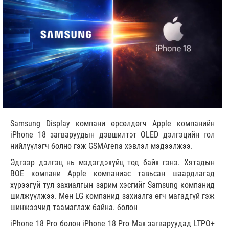
Samsung Display компани өрсөлдөгч Apple компанийн
iPhone 18 загваруудын дэвшилтэт OLED дэлгэцийн гол
нийлүүлэгч болно гэж GSMArena хэвлэл мэдээлжээ.
Эдгээр дэлгэц нь мэдэгдэхүйц тод байх гэнэ. Хятадын
BOE компани Apple компаниас тавьсан шаардлагад
хүрээгүй тул захиалгын зарим хэсгийг Samsung компанид
шилжүүлжээ. Мөн LG компанид захиалга өгч магадгүй гэж
шинжээчид таамаглаж байна. болон
iPhone 18 Pro болон iPhone 18 Pro Max загваруудад LTPO+