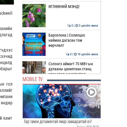
ӨГЛӨӨНИЙ МЭНД!
ackwell
0 |
3 цагийн өмнө
панийн
длагад
Барселона | Солилцоо
наймаа дагасан том
өөрчлөлт
гчдээс
0 |
19 цагийн өмнө
жээчид
өхцөлд
Сэлэнгэ аймагт 70 МВт-ын
лбарыг
дулааны цахилгаан станц
ирэх сард ашиглалтад …
MOBILE TV
0 |
20 цагийн өмнө
ын гол
эллийг
ДОХИО | Газрын тосны ханш
омпани
өсөж эхэллээ
 өндөр
0 |
20 цагийн өмнө
ай хамт
Хар тамхи допаминтай ямар хамааралтай вэ?
Шатахуун дамлан борлуулсан
хоёр зөрчлийг илрүүлэн
Бусад
| 2026-08-05