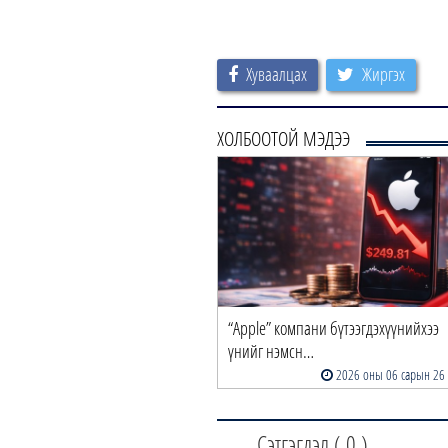
Хуваалцах
Жиргэх
ХОЛБООТОЙ МЭДЭЭ
“Apple” компани бүтээгдэхүүнийхээ
үнийг нэмсн…
2026 оны 06 сарын 26
Сэтгэгдэл (
0
)