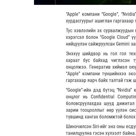
“Apple” компани “Google”, “Nvidi
хурдасгуурыг ашиглан гаргахаар 
Тус хэвлэлийн эх сурвалжуудын м
хэрэгсэл болон “Google Cloud” ү
нийцүүлэн сайжруулсан Gemini за
Энэхүү шийдвэр нь гол гол тех
хараат бус байхад чиглэсэн 
онцолжээ. Генератив хиймэл ою
“Apple” компани түншийнхээ эко
гаргахаар яарч байх талтай гэж 
“Google”-ийн дэд бүтэц “Nvidia”
онцлог нь Confidential Comput
боловсруулахдаа шууд дижитал 
зарим тооцооллыг өөр үүлэн си
түвшинд хангах боломжтой болох
Шинэчилсэн Siri-ийг энэ оны есдү
танилцуулна гэсэн хүлээлт байна.