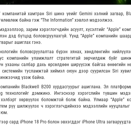
a” компанитай хамтран Siri шинэ үеийг Gemini хэлний загвар, Bl
төлөвлөж байна гэж “The Information” хэвлэл мэдээлжээ.
эдээллээр, зарим хэрэглэгчдийн асуулт, хүсэлтийг “Apple” ком
үлэн дэд бүтцэд боловсруулахгүй. Үүнд “Apple” компанийн шаар
гварыг ашиглах гэнэ.
нологийн боловсруулалтаа бүрэн хянах, хөндлөнгийн нийлүүлэ
тус компанийн уламжлалт стратегитай зөрчилдөж буйг шин
ун ухааны салбар дахь өрсөлдөөн ширүүсэж байгаа өнөөгийн н
 системийн тусламжтай хиймэл оюун дээр суурилсан Siri хуви
шинжээчид үзэж байна.
 компанийн Blackwell B200 хурдасгуурыг ашиглана. Эл платформ
ing технологийг дэмжинэ. Ингэснээр хэрэгслийн түвшин мэдэ
хэлбэрт хөрвүүлэх боломжтой болж байна. Улмаар “Apple” к
стем рүү шилжүүлэх ч хэрэглэгчдийнхээ мэдээллийн нууцлалыг
 юм.
гээр сард iPhone 18 Pro болон эвхэгддэг iPhone Ultra загваруудт