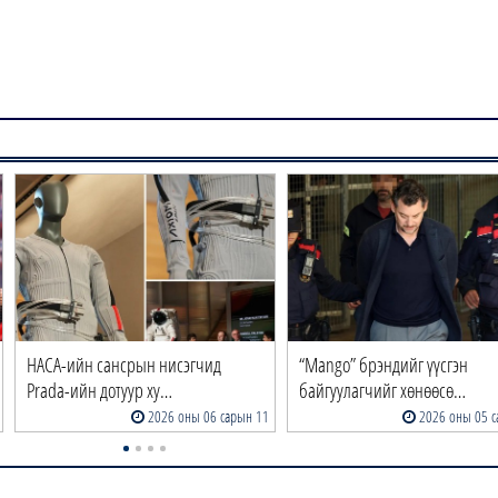
НАСА-ийн сансрын нисэгчид
“Mango” брэндийг үүсгэн
Prada-ийн дотуур ху…
байгуулагчийг хөнөөсө…
2026 оны 06 сарын 11
2026 оны 05 с