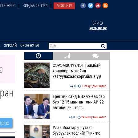
О ЗОХИОЛ
ЗИНДАА СЭТГҮҮЛ
MOBILE TV
БЯМБА
2026.08.08
E
ЗУРХАЙ
ОРОН НУТАГ
СЭРЭМЖЛҮҮЛЭГ | Бамбай
хоншоорт могойнд
хатгуулахаас сэргийлнэ үү!
0 |
1 секундын өмнө
тран
Ерөнхий сайд БНХАУ-аас сар
бүр 12-15 мянган тонн АИ-92
автобензин тогт…
0 |
29 минутын өмнө
ргэх
Улаанбаатарын утааг
бууруулах төслийг “Чингис