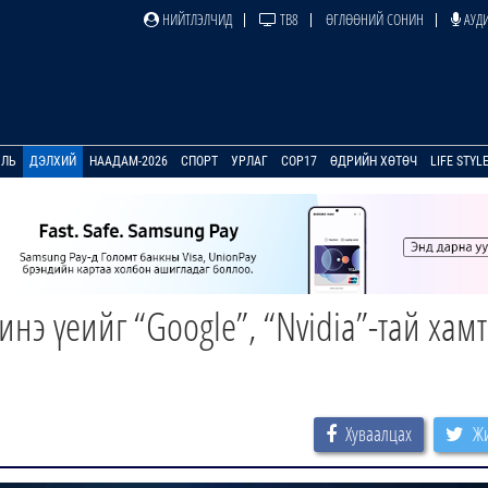
НИЙТЛЭЛЧИД
ТВ8
ӨГЛӨӨНИЙ СОНИН
АУДИ
УЛЬ
ДЭЛХИЙ
НААДАМ-2026
СПОРТ
УРЛАГ
COP17
ӨДРИЙН ХӨТӨЧ
LIFE STYL
инэ үеийг “Google”, “Nvidia”-тай хам
Хуваалцах
Жи