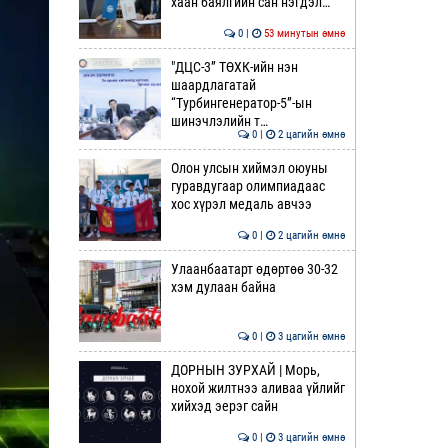
хаан баялгийн сан нэгдэл…
0 |
53 минутын өмнө
"ДЦС-3” ТӨХК-ийн нэн
шаардлагатай
“Турбингенератор-5”-ын
шинэчлэлийн т…
0 |
2 цагийн өмнө
Олон улсын хиймэл оюуны
гуравдугаар олимпиадаас
хос хүрэл медаль авчээ
0 |
2 цагийн өмнө
Улаанбаатарт өдөртөө 30-32
хэм дулаан байна
0 |
3 цагийн өмнө
ДОРНЫН ЗУРХАЙ | Морь,
нохой жилтнээ аливаа үйлийг
хийхэд эерэг сайн
0 |
3 цагийн өмнө