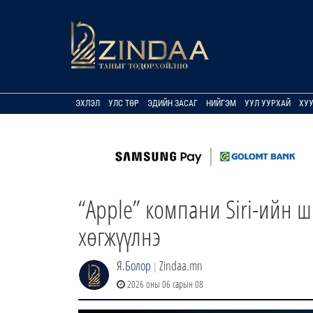
ЭХЛЭЛ
УЛС ТӨР
ЭДИЙН ЗАСАГ
НИЙГЭМ
УУЛ УУРХАЙ
ХУ
“Apple” компани Siri-ийн ш
хөгжүүлнэ
Я.Болор
Zindaa.mn
|
2026 оны 06 сарын 08