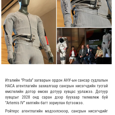
Италийн “Prada” загварын ордон АНУ-ын сансар судлалын
НАСА агентлагийн захиалгаар сансрын нисэгчдийн тусгай
өмсгөлийн дотор өмсөх дотуур хувцас урлажээ. Дотуур
хувцсыг 2028 онд саран дээр буухаар төлөвлөж буй
“Artemis IV” хөлгийн багт зориулан бүтээжээ.
Ройтерс агентлагийн мэдээлснээр, сансрын нисэгчдийг