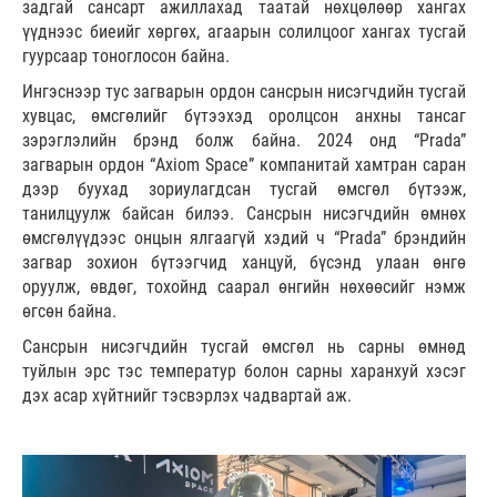
задгай сансарт ажиллахад таатай нөхцөлөөр хангах
үүднээс биеийг хөргөх, агаарын солилцоог хангах тусгай
гуурсаар тоноглосон байна.
Ингэснээр тус загварын ордон сансрын нисэгчдийн тусгай
хувцас, өмсгөлийг бүтээхэд оролцсон анхны тансаг
зэрэглэлийн брэнд болж байна. 2024 онд “Prada”
загварын ордон “Axiom Space” компанитай хамтран саран
дээр буухад зориулагдсан тусгай өмсгөл бүтээж,
танилцуулж байсан билээ. Сансрын нисэгчдийн өмнөх
өмсгөлүүдээс онцын ялгаагүй хэдий ч “Prada” брэндийн
загвар зохион бүтээгчид ханцуй, бүсэнд улаан өнгө
оруулж, өвдөг, тохойнд саарал өнгийн нөхөөсийг нэмж
өгсөн байна.
Сансрын нисэгчдийн тусгай өмсгөл нь сарны өмнөд
туйлын эрс тэс температур болон сарны харанхуй хэсэг
дэх асар хүйтнийг тэсвэрлэх чадвартай аж.