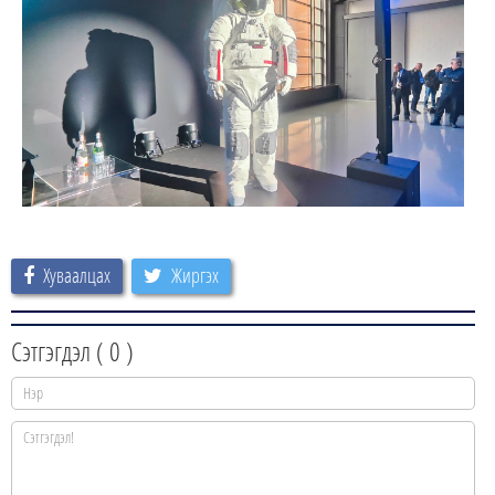
Хуваалцах
Жиргэх
Сэтгэгдэл (
0
)