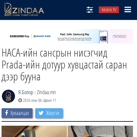
Mobile TV
НИЙТЛЭЛЧИД
ТВ8
НАСА-ийн сансрын нисэгчид
ӨГЛӨӨНИЙ СОНИН
АУДИО ЗОХИОЛ
Prada-ийн дотуур хувцастай саран
ЗИНДАА СЭТГҮҮЛ
дээр бууна
Я.Болор
Zindaa.mn
|
2026 оны 06 сарын 11
Хуваалцах
Жиргэх