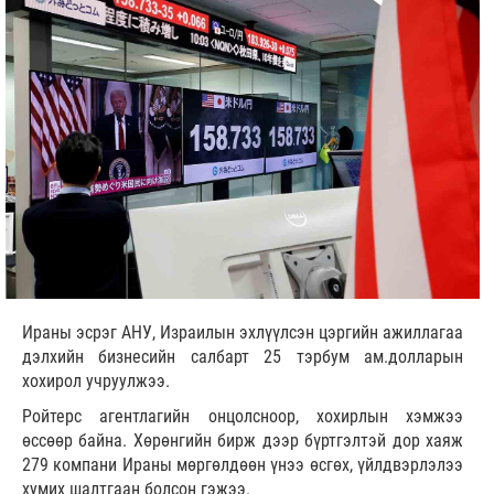
Ираны эсрэг АНУ, Израилын эхлүүлсэн цэргийн ажиллагаа
дэлхийн бизнесийн салбарт 25 тэрбум ам.долларын
хохирол учруулжээ.
Ройтерс агентлагийн онцолсноор, хохирлын хэмжээ
өссөөр байна. Хөрөнгийн бирж дээр бүртгэлтэй дор хаяж
279 компани Ираны мөргөлдөөн үнээ өсгөх, үйлдвэрлэлээ
хумих шалтгаан болсон гэжээ.