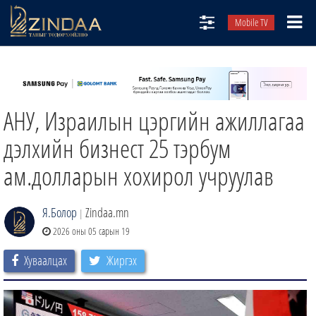
Mobile TV
НИЙТЛЭЛЧИД
ТВ8
АНУ, Израилын цэргийн ажиллагаа
ӨГЛӨӨНИЙ СОНИН
АУДИО ЗОХИОЛ
дэлхийн бизнест 25 тэрбум
ЗИНДАА СЭТГҮҮЛ
ам.долларын хохирол учруулав
Я.Болор
Zindaa.mn
|
2026 оны 05 сарын 19
Хуваалцах
Жиргэх