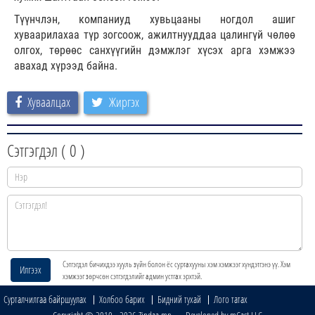
Түүнчлэн, компаниуд хувьцааны ногдол ашиг
хуваарилахаа түр зогсоож, ажилтнууддаа цалингүй чөлөө
олгох, төрөөс санхүүгийн дэмжлэг хүсэх арга хэмжээ
авахад хүрээд байна.
Хуваалцах
Жиргэх
Сэтгэгдэл (
0
)
Сэтгэгдэл бичихдээ хууль зүйн болон ёс суртахууны хэм хэмжээг хүндэтгэнэ үү. Хэм
Илгээх
хэмжээг зөрчсөн сэтгэгдэлийг админ устгах эрхтэй.
Сурталчилгаа байршуулах
Холбоо барих
Бидний тухай
Лого татах