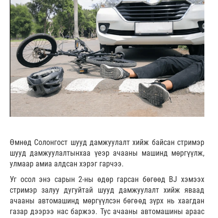
Өмнөд Солонгост шууд дамжуулалт хийж байсан стримэр
шууд дамжуулалтынхаа үеэр ачааны машинд мөргүүлж,
улмаар амиа алдсан хэрэг гарчээ.
Уг осол энэ сарын 2-ны өдөр гарсан бөгөөд BJ хэмээх
стримэр залуу дугуйтай шууд дамжуулалт хийж яваад
ачааны автомашинд мөргүүлсэн бөгөөд зүрх нь хаагдан
газар дээрээ нас баржээ. Тус ачааны автомашины араас