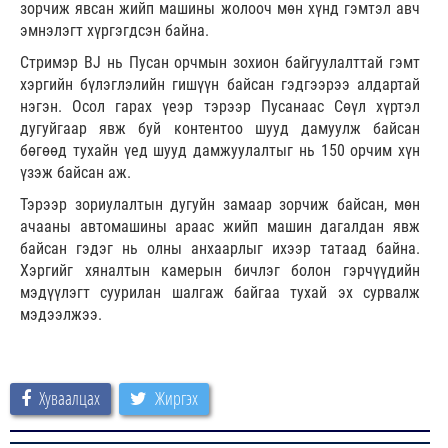
зорчиж явсан жийп машины жолооч мөн хүнд гэмтэл авч
эмнэлэгт хүргэгдсэн байна.
Стримэр BJ нь Пусан орчмын зохион байгуулалттай гэмт
хэргийн бүлэглэлийн гишүүн байсан гэдгээрээ алдартай
нэгэн. Осол гарах үеэр тэрээр Пусанаас Сөүл хүртэл
дугуйгаар явж буй контентоо шууд дамуулж байсан
бөгөөд тухайн үед шууд дамжуулалтыг нь 150 орчим хүн
үзэж байсан аж.
Тэрээр зориулалтын дугуйн замаар зорчиж байсан, мөн
ачааны автомашины араас жийп машин дагалдан явж
байсан гэдэг нь олны анхаарлыг ихээр татаад байна.
Хэргийг хяналтын камерын бичлэг болон гэрчүүдийн
мэдүүлэгт суурилан шалгаж байгаа тухай эх сурвалж
мэдээлжээ.
Хуваалцах
Жиргэх