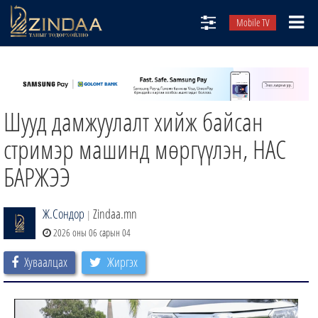
Mobile TV
НИЙТЛЭЛЧИД
ТВ8
Шууд дамжуулалт хийж байсан
ӨГЛӨӨНИЙ СОНИН
АУДИО ЗОХИОЛ
стримэр машинд мөргүүлэн, НАС
ЗИНДАА СЭТГҮҮЛ
БАРЖЭЭ
Ж.Сондор
Zindaa.mn
|
2026 оны 06 сарын 04
Хуваалцах
Жиргэх