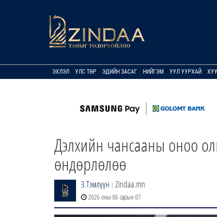
ЭХЛЭЛ
УЛС ТӨР
ЭДИЙН ЗАСАГ
НИЙГЭМ
УУЛ УУРХАЙ
ХУ
Дэлхийн чансааны оноо олг
өндөрлөлөө
З.Тэмлүүн
Zindaa.mn
|
2026 оны 06 сарын 07