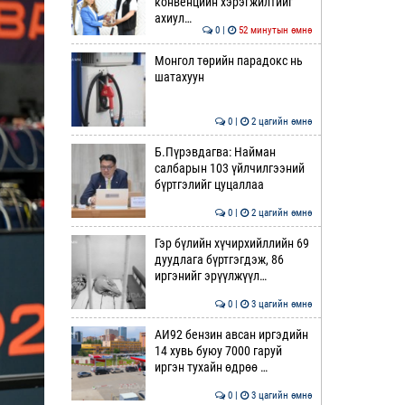
конвенцийн хэрэгжилтийг
ахиул…
0 |
52 минутын өмнө
Монгол төрийн парадокс нь
шатахуун
0 |
2 цагийн өмнө
Б.Пүрэвдагва: Найман
салбарын 103 үйлчилгээний
бүртгэлийг цуцаллаа
0 |
2 цагийн өмнө
Гэр бүлийн хүчирхийллийн 69
дуудлага бүртгэгдэж, 86
иргэнийг эрүүлжүүл…
0 |
3 цагийн өмнө
АИ92 бензин авсан иргэдийн
14 хувь буюу 7000 гаруй
иргэн тухайн өдрөө …
0 |
3 цагийн өмнө