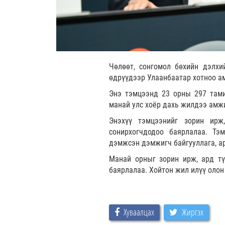
Чөлөөт, сонгомол бөхийн дэлхи
өдрүүдээр Улаанбаатар хотноо а
Энэ тэмцээнд 23 орны 297 тамир
манай улс хоёр дахь жилдээ амжи
Энэхүү тэмцээнийг зорин ирж
сонирхогчдодоо баярлалаа. Тэ
дэмжсэн дэмжигч байгууллага, ар
Манай орныг зорин ирж, ард тү
баярлалаа. Хойтон жил илүү олон 
Хуваалцах
Жиргэх