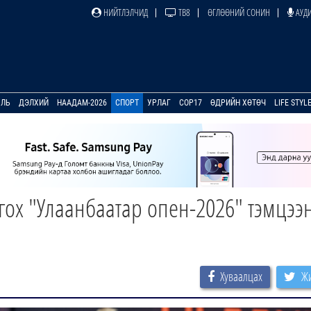
НИЙТЛЭЛЧИД
ТВ8
ӨГЛӨӨНИЙ СОНИН
АУДИ
УЛЬ
ДЭЛХИЙ
НААДАМ-2026
СПОРТ
УРЛАГ
COP17
ӨДРИЙН ХӨТӨЧ
LIFE STYL
ох "Улаанбаатар опен-2026" тэмцээ
Хуваалцах
Жи