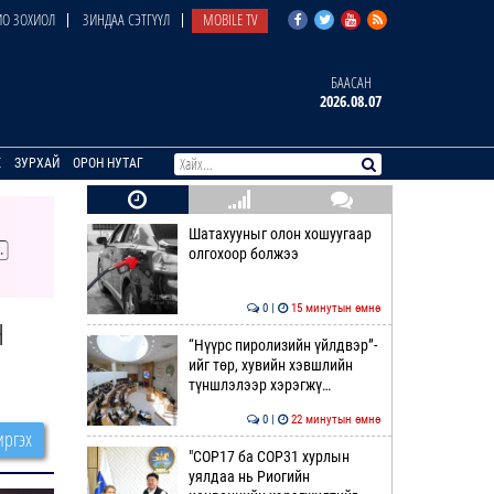
О ЗОХИОЛ
ЗИНДАА СЭТГҮҮЛ
MOBILE TV
БААСАН
2026.08.07
E
ЗУРХАЙ
ОРОН НУТАГ
Шатахууныг олон хошуугаар
олгохоор болжээ
0 |
15 минутын өмнө
н
“Нүүрс пиролизийн үйлдвэр”-
ийг төр, хувийн хэвшлийн
түншлэлээр хэрэгжү…
0 |
22 минутын өмнө
ргэх
"COP17 ба COP31 хурлын
уялдаа нь Риогийн