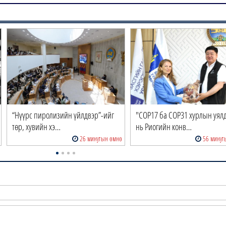
“Нүүрс пиролизийн үйлдвэр”-ийг
"COP17 ба COP31 хурлын уял
төр, хувийн хэ…
нь Риогийн конв…
26 минутын өмнө
56 минут