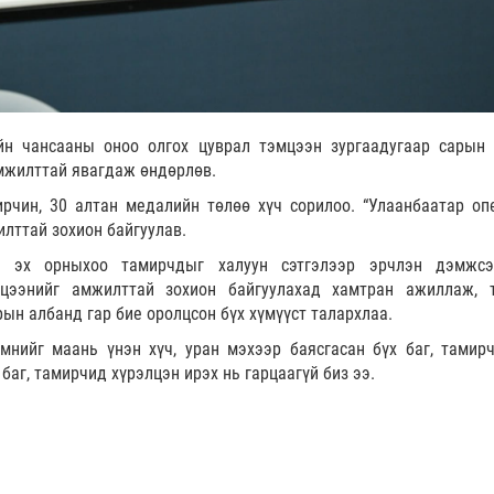
йн чансааны оноо олгох цуврал тэмцээн зургаадугаар сарын 
мжилттай явагдаж өндөрлөв.
чин, 30 алтан медалийн төлөө хүч сорилоо. “Улаанбаатар опе
лттай зохион байгуулав.
, эх орныхоо тамирчдыг халуун сэтгэлээр эрчлэн дэмжс
мцээнийг амжилттай зохион байгуулахад хамтран ажиллаж, 
ын албанд гар бие оролцсон бүх хүмүүст талархлаа.
мнийг маань үнэн хүч, уран мэхээр баясгасан бүх баг, тамир
баг, тамирчид хүрэлцэн ирэх нь гарцаагүй биз ээ.