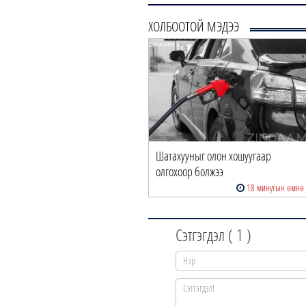
ХОЛБООТОЙ МЭДЭЭ
Шатахууныг олон хошуугаар
олгохоор болжээ
18 минутын өмнө
Сэтгэгдэл (
1
)