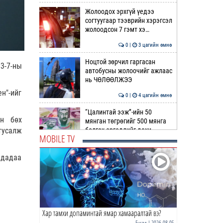
Жолоодох эрхгүй үедээ
согтуугаар тээврийн хэрэгсэл
жолоодсон 7 гэмт хэ…
0 |
3 цагийн өмнө
Ноцтой зөрчил гаргасан
3-7-ны
автобусны жолоочийг ажлаас
нь ЧӨЛӨӨЛЖЭЭ
н"-ийг
0 |
4 цагийн өмнө
“Цалинтай ээж”-ийн 50
эн бөх
мянган төгрөгийг 500 мянга
болгох өргөдлийг дахи…
тусалж
MOBILE TV
1 |
4 цагийн өмнө
чдадаа
Долоодугаар сард 709,503
зөрчил бүртгэгджээ
0 |
4 цагийн өмнө
Хар тамхи допаминтай ямар хамааралтай вэ?
Худалдаа, үйлчилгээ
эрхлэхэд шаарддаг
Бусад
| 2026-08-05