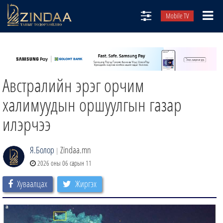
Mobile TV
НИЙТЛЭЛЧИД
ТВ8
Австралийн эрэг орчим
ӨГЛӨӨНИЙ СОНИН
АУДИО ЗОХИОЛ
халимуудын оршуулгын газар
ЗИНДАА СЭТГҮҮЛ
илэрчээ
Я.Болор
Zindaa.mn
|
2026 оны 06 сарын 11
Хуваалцах
Жиргэх