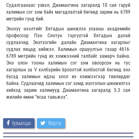
Судалгаанаас үзвэл, Диамантина хагаралд 10 сая гаруй
халимын сэг зэм байх магадлалтай бөгөөд зарим нь 6789
метрийн гүнд бий.
Энэхүү нээлтийг Хятадын шинжлэх ухааны академийн
профессор Пэн Сяотун тэргүүтэй Хятадын далай
судлаачид Энэтхэгийн далайн Диамантина хагарлыг
судлах явцад хийжээ. Халимын оршуулгын газар 4616-
6789 метрийн гүнд их хэмжээний талбайг хамарч байна.
Энэ олон тооны халимын сэг зэм овоорсон нь тус
хагарлын за V хэлбэрийн ёроолтой холбоотой бөгөөд энэ
бүсэд халимын идэш хоол их хэмжээгээр төвлөрдөг
байна. Судлаачид халимын сэг зэмд изотопын шинжилгээ
хийхэд зарим халимууд Диамантина хагаралд 5.3 сая
жилийн өмнө “ясаа тавьжээ”.
Хуваалцах
Жиргэх