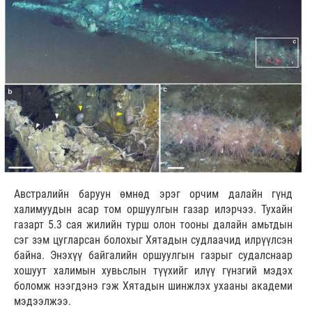
Австралийн баруун өмнөд эрэг орчим далайн гүнд
халимуудын асар том оршуулгын газар илэрчээ. Тухайн
газарт 5.3 сая жилийн турш олон тооны далайн амьтдын
сэг зэм цугларсан болохыг Хятадын судлаачид илрүүлсэн
байна. Энэхүү байгалийн оршуулгын газрыг судалснаар
хошуут халимын хувьслын түүхийг илүү гүнзгий мэдэх
боломж нээгдэнэ гэж Хятадын шинжлэх ухааны академи
мэдээлжээ.