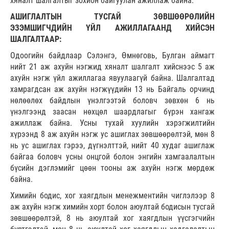
хяналт шалгалтыг зохион байгуулан ажиллаж байна.
АШИГЛАЛТЫН ТУСГАЙ ЗӨВШӨӨРӨЛИЙН
ЭЗЭМШИГЧДИЙН ҮЙЛ АЖИЛЛАГААНД ХИЙСЭН
ШАЛГАЛТААР:
Одоогийн байдлаар Сэлэнгэ, Өмнөговь, Булган аймагт
нийт 21 аж ахуйн нэгжид хяналт шалгалт хийснээс 5 аж
ахуйн нэгж үйл ажиллагаа явуулаагүй байна. Шалгалтад
хамрагдсан аж ахуйн нэгжүүдийн 13 нь Байгаль орчинд
нөлөөлөх байдлын үнэлгээтэй боловч зөвхөн 6 нь
үнэлгээнд заасан нөхцөл шаардлагыг бүрэн хангаж
ажиллаж байна. Усны тухай хуулийн хэрэгжилтийн
хүрээнд 8 аж ахуйн нэгж ус ашиглах зөвшөөрөлтэй, мөн 8
нь ус ашиглах гэрээ, дүгнэлттэй, нийт 40 худаг ашиглаж
байгаа боловч усны онцгой болон энгийн хамгаалалтын
бүсийн дэглэмийг цөөн тооны аж ахуйн нэгж мөрдөж
байна.
Химийн бодис, хог хаягдлын менежментийн чиглэлээр 8
аж ахуйн нэгж химийн хорт болон аюултай бодисын тусгай
зөвшөөрөлтэй, 8 нь аюултай хог хаягдлын үүсгэгчийн