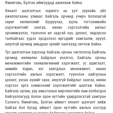
Өмнөговь, Булган аймгуудад ажиллаж байна.
Хяналт шалгалтын зорилго нь уул уурхайн үйл
ажиллагааны улмаас байгаль орчинд учирч болзошгүй
сөрөг нөлөөллийг бууруулах, хууль тогтоомжийн
хэрэгжилтийг хангах, нөхөн сэргээлтийн ажлыг
эрчимжүүлэх, түүнчлэн ил задгай нүх, цооног, эвдэрсэн
талбайгаас үүдэх эрсдэлээс иргэдийг хамгаалж, эрүүл,
аюулгүй орчинд амьдрах эрхийг хангахад чиглэж байна.
Тус шалгалтын хүрээнд байгаль орчны чиглэлээр Байгаль
орчинд нөлөөлөх байдлын үнэлгээ, Байгаль орчны
менежментийн төлөвлөгөөний хэрэгжилт, ус ашиглалт,
химийн бодис, хог хаягдлын менежмент, нөхөн
сэргээлтийн ажлын хэрэгжилт, түүнчлэн хайгуулын
цооног, ухсан нүхийг хаах, аюулгүй байдлыг хангах, нөхөн
сэргээх арга хэмжээний хэрэгжилтийг шалгаж байна.
Байгаль орчин, уур амьсгалын өөрчлөлтийн яам холбогдох
байгууллагууд болон орон нутгийн удирдлагатай хамтран
Сэлэнгэ, Өмнөговь, Булган аймагт хяналт шалгалт хийж
байгаа бол бусад аймагт орон нутгийн ажлын хэсгүүд