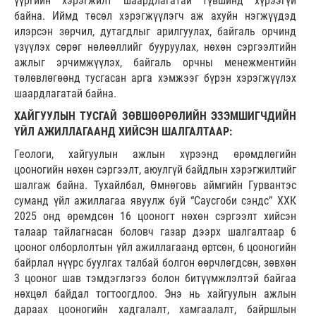
үүргийн хэрэгжилт шаардлагатай түвшинд хүрээгүй
байна. Иймд төсөл хэрэгжүүлэгч аж ахуйн нэгжүүдэд
илэрсэн зөрчил, дутагдлыг арилгуулах, байгаль орчинд
үзүүлэх сөрөг нөлөөллийг бууруулах, нөхөн сэргээлтийн
ажлыг эрчимжүүлэх, байгаль орчны менежментийн
төлөвлөгөөнд тусгасан арга хэмжээг бүрэн хэрэгжүүлэх
шаардлагатай байна.
ХАЙГУУЛЫН ТУСГАЙ ЗӨВШӨӨРӨЛИЙН ЭЗЭМШИГЧДИЙН
ҮЙЛ АЖИЛЛАГААНД ХИЙСЭН ШАЛГАЛТААР:
Геологи, хайгуулын ажлын хүрээнд өрөмдлөгийн
цооногийн нөхөн сэргээлт, аюулгүй байдлын хэрэгжилтийг
шалгаж байна. Тухайлбал, Өмнөговь аймгийн Гурвантэс
суманд үйл ажиллагаа явуулж буй “Саусгоби сэндс” ХХК
2025 онд өрөмдсөн 16 цооногт нөхөн сэргээлт хийсэн
талаар тайлагнасан боловч газар дээрх шалгалтаар 6
цооног олборлолтын үйл ажиллагаанд өртсөн, 6 цооногийн
байрлал нүүрс буулгах талбай болгон өөрчлөгдсөн, зөвхөн
3 цооног шав тэмдэглэгээ болон битүүмжлэлтэй байгаа
нөхцөл байдал тогтоогдлоо. Энэ нь хайгуулын ажлын
дараах цооногийн хадгалалт, хамгаалалт, байршлын