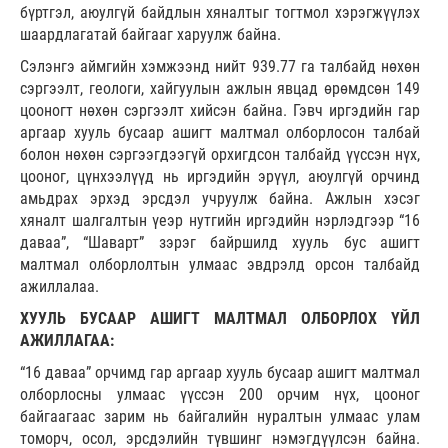
бүртгэл, аюулгүй байдлын хяналтыг тогтмол хэрэгжүүлэх
шаардлагатай байгааг харуулж байна.
Сэлэнгэ аймгийн хэмжээнд нийт 939.77 га талбайд нөхөн
сэргээлт, геологи, хайгуулын ажлын явцад өрөмдсөн 149
цооногт нөхөн сэргээлт хийсэн байна. Гэвч иргэдийн гар
аргаар хууль бусаар ашигт малтмал олборлосон талбай
болон нөхөн сэргээгдээгүй орхигдсон талбайд үүссэн нүх,
цооног, цүнхээлүүд нь иргэдийн эрүүл, аюулгүй орчинд
амьдрах эрхэд эрсдэл учруулж байна. Ажлын хэсэг
хяналт шалгалтын үеэр нутгийн иргэдийн нэрлэдгээр “16
даваа”, “Шаварт” зэрэг байршилд хууль бус ашигт
малтмал олборлолтын улмаас эвдрэлд орсон талбайд
ажиллалаа.
ХУУЛЬ БУСААР АШИГТ МАЛТМАЛ ОЛБОРЛОХ ҮЙЛ
АЖИЛЛАГАА:
“16 даваа” орчимд гар аргаар хууль бусаар ашигт малтмал
олборлосны улмаас үүссэн 200 орчим нүх, цооног
байгаагаас зарим нь байгалийн нуралтын улмаас улам
томорч, осол, эрсдэлийн түвшинг нэмэгдүүлсэн байна.