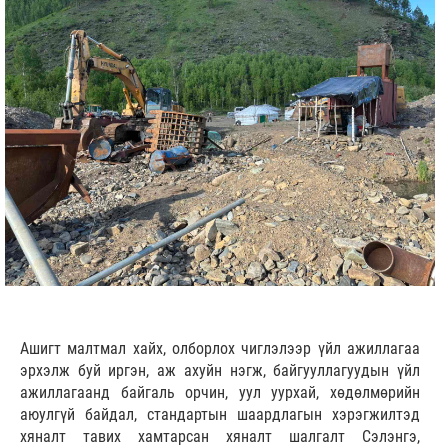
Ашигт малтмал хайх, олборлох чиглэлээр үйл ажиллагаа
эрхэлж буй иргэн, аж ахуйн нэгж, байгууллагуудын үйл
ажиллагаанд байгаль орчин, уул уурхай, хөдөлмөрийн
аюулгүй байдал, стандартын шаардлагын хэрэгжилтэд
хяналт тавих хамтарсан хяналт шалгалт Сэлэнгэ,