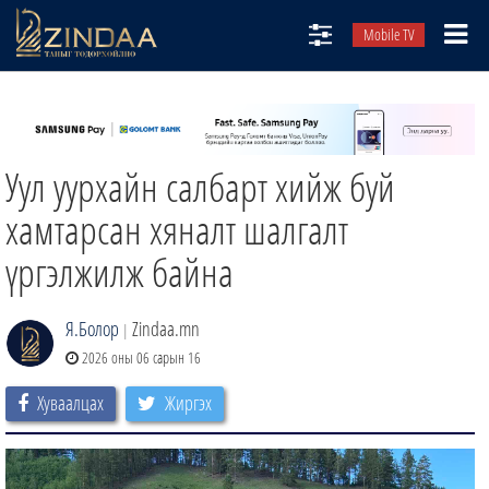
Mobile TV
НИЙТЛЭЛЧИД
ТВ8
Уул уурхайн салбарт хийж буй
ӨГЛӨӨНИЙ СОНИН
АУДИО ЗОХИОЛ
хамтарсан хяналт шалгалт
ЗИНДАА СЭТГҮҮЛ
үргэлжилж байна
Я.Болор
Zindaa.mn
|
2026 оны 06 сарын 16
Хуваалцах
Жиргэх