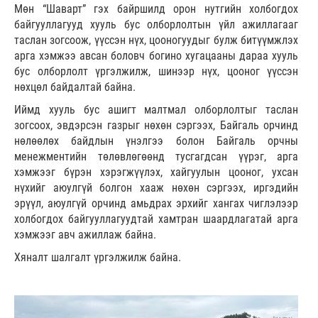
Мөн “Шаварт” гэх байршилд орон нутгийн холбогдох
байгууллагууд хууль бус олборлолтын үйл ажиллагааг
таслан зогсоож, үүссэн нүх, цооногуудыг булж битүүмжлэх
арга хэмжээ авсан боловч богино хугацааны дараа хууль
бус олборлолт үргэлжилж, шинээр нүх, цооног үүссэн
нөхцөл байдалтай байна.
Иймд хууль бус ашигт малтмал олборлолтыг таслан
зогсоох, эвдэрсэн газрыг нөхөн сэргээх, Байгаль орчинд
нөлөөлөх байдлын үнэлгээ болон Байгаль орчны
менежментийн төлөвлөгөөнд тусгагдсан үүрэг, арга
хэмжээг бүрэн хэрэгжүүлэх, хайгуулын цооног, ухсан
нүхийг аюулгүй болгон хааж нөхөн сэргээх, иргэдийн
эрүүл, аюулгүй орчинд амьдрах эрхийг хангах чиглэлээр
холбогдох байгууллагуудтай хамтран шаардлагатай арга
хэмжээг авч ажиллаж байна.
Хяналт шалгалт үргэлжилж байна.