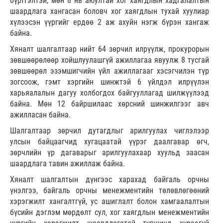
бүртгэлтэй, мөн 8 нь аюултай хог хаягдлын хадгалалтын
шаардлага хангасан боловч хог хаягдлын тухай хуулиар
хүлээсэн үүргийг ердөө 2 аж ахуйн нэгж бүрэн хангаж
байна.
Хяналт шалгалтаар нийт 64 зөрчил илрүүлж, прокурорын
зөвшөөрөлөөр хойшлуулашгүй ажиллагаа явуулж 8 тусгай
зөвшөөрөл эзэмшигчийн үйл ажиллагааг хэсэгчилэн түр
зогсоож, гэмт хэргийн шинжтэй 6 үйлдэл илрүүлэн
харьяалалын дагуу холбогдох байгууллагад шилжүүлээд
байна. Мөн 12 байршилаас хөрсний шинжилгээг авч
ажилласан байна.
Шалгалтаар зөрчил дутагдлыг арилгуулах чиглэлээр
улсын байцаагчид хугацаатай үүрэг даалгавар өгч,
зөрчлийн үр дагаварыг арилгуулахаар хуульд заасан
шаардлага тавин ажиллаж байна.
Хяналт шалгалтын дүнгээс харахад байгаль орчны
үнэлгээ, байгаль орчны менежментийн төлөвлөгөөний
хэрэгжилт хангалтгүй, ус ашиглалт болон хамгаалалтын
бүсийн дэглэм мөрдөлт сул, хог хаягдлын менежментийн