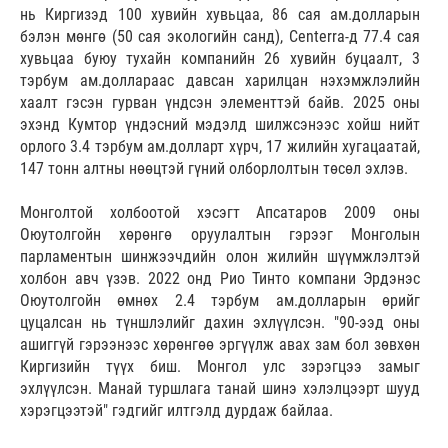
нь Киргизэд 100 хувийн хувьцаа, 86 сая ам.долларын
бэлэн мөнгө (50 сая экологийн санд), Centerra-д 77.4 сая
хувьцаа буюу тухайн компанийн 26 хувийн буцаалт, 3
тэрбум ам.доллараас давсан харилцан нэхэмжлэлийн
хаалт гэсэн гурван үндсэн элементтэй байв. 2025 оны
эхэнд Кумтор үндэсний мэдэлд шилжсэнээс хойш нийт
орлого 3.4 тэрбум ам.долларт хүрч, 17 жилийн хугацаатай,
147 тонн алтны нөөцтэй гүний олборлолтын төсөл эхлэв.
Монголтой холбоотой хэсэгт Апсатаров 2009 оны
Оюутолгойн хөрөнгө оруулалтын гэрээг Монголын
парламентын шинжээчдийн олон жилийн шүүмжлэлтэй
холбон авч үзэв. 2022 онд Рио Тинто компани Эрдэнэс
Оюутолгойн өмнөх 2.4 тэрбум ам.долларын өрийг
цуцалсан нь түншлэлийг дахин эхлүүлсэн. "90-ээд оны
ашиггүй гэрээнээс хөрөнгөө эргүүлж авах зам бол зөвхөн
Киргизийн түүх биш. Монгол улс зэрэгцээ замыг
эхлүүлсэн. Манай туршлага танай шинэ хэлэлцээрт шууд
хэрэгцээтэй" гэдгийг илтгэлд дурдаж байлаа.