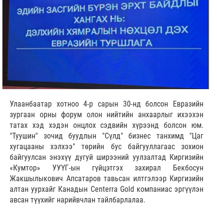
Улаанбаатар хотноо 4-р сарын 30-нд болсон Евразийн
зургаан орны форум олон нийтийн анхаарлыг ихээхэн
татах хэд хэдэн онцлох сэдвийн хүрээнд болсон юм.
"Туушин" зочид буудлын "Сүлд" бизнес танхимд "Цаг
хугацааны хэлхээ" төрийн бус байгууллагаас зохион
байгуулсан энэхүү дугуй ширээний уулзалтад Киргизийн
«Кумтор» УУҮГ-ын гүйцэтгэх захирал Бекбосун
Жакшылыкович Апсатаров тавьсан илтгэлээр Киргизийн
алтан уурхайг Канадын Centerra Gold компаниас эргүүлэн
авсан түүхийг нарийвчлан тайлбарлалаа.