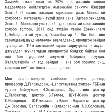
Хамгийн эмзэг хэсэг нь 2026 онд дэлхийн хэвлэл
мэдээллээр нийтлэгдсэн Америкийн санхүүч Жеффри
Эпштейний цахим захидал харилцаан дахь Монголтой
холбоотой материалын тухай яриа байв. Эдгээр захидалд
Эпштейн Монголын улс төрийн удирдлагатай олон жилийн
холбоо тогтсон, 2013 онд тухайн үеийн Ерөнхийлөгч
Ц.Элбэгдоржтэй уулзаж, Улаанбаатар ба Rio Tinto-гийн
харилцаанд шууд нөлөөлөх зөвлөлдөөнд оролцсон байдал
тусгагдсан. "Ийм хэмжээний гэрээг хариуцлага нь асуулт
дагуулдаг зуучлагчдын оролцоотой бэлдэж байсан бол
энэ бол үндэсний аюулгүй байдлын асуудал.
Хэлэлцээрийн ил тод байдал — энэ бол зорилго биш,
хэрэгсэл юм" гэж Апсатаров онцолсон.
Мөн экспортлогчдын холбооны тэргүүн, доктор,
профессор Д.Галсандорж, «Цаг хугацааны хэлхээ» ТББ-ын
үүсгэн байгуулагч Ч.Энхжаргал, Эрдэнэтийн доктор
Д.Галбаатар, доктор Б.Гөлгөө, ШУТИС-ийн доктор
С.Нандинцэг, Ж.Ижилмаа, «Эртэч Наран»-ы доктор
Дж.Сэрсмаа, Беларусийн «Калакспар»-ын А.С.Соловьёв,
Хакасын зөвлөх М.А.Крутских нар илтгэл тавьсан.