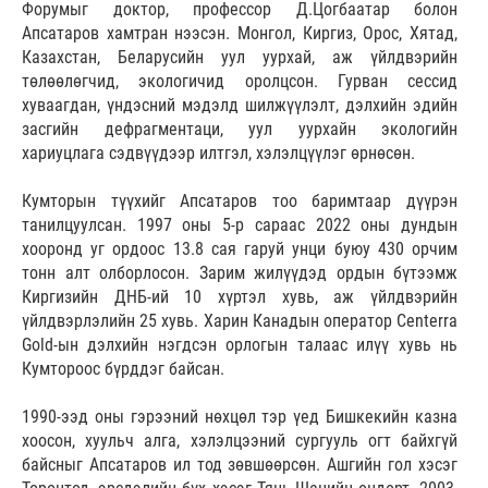
Форумыг доктор, профессор Д.Цогбаатар болон
Апсатаров хамтран нээсэн. Монгол, Киргиз, Орос, Хятад,
Казахстан, Беларусийн уул уурхай, аж үйлдвэрийн
төлөөлөгчид, экологичид оролцсон. Гурван сессид
хуваагдан, үндэсний мэдэлд шилжүүлэлт, дэлхийн эдийн
засгийн дефрагментаци, уул уурхайн экологийн
хариуцлага сэдвүүдээр илтгэл, хэлэлцүүлэг өрнөсөн.
Кумторын түүхийг Апсатаров тоо баримтаар дүүрэн
танилцуулсан. 1997 оны 5-р сараас 2022 оны дундын
хооронд уг ордоос 13.8 сая гаруй унци буюу 430 орчим
тонн алт олборлосон. Зарим жилүүдэд ордын бүтээмж
Киргизийн ДНБ-ий 10 хүртэл хувь, аж үйлдвэрийн
үйлдвэрлэлийн 25 хувь. Харин Канадын оператор Centerra
Gold-ын дэлхийн нэгдсэн орлогын талаас илүү хувь нь
Кумтороос бүрддэг байсан.
1990-ээд оны гэрээний нөхцөл тэр үед Бишкекийн казна
хоосон, хуульч алга, хэлэлцээний сургууль огт байхгүй
байсныг Апсатаров ил тод зөвшөөрсөн. Ашгийн гол хэсэг