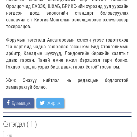
Оролцогчид ЕАЭЗХ, ШХАБ, БРИКС-ийн хүрээнд уул уурхайн
нэгдсэн доод экологийн стандарт боловсруулах
санаачилгыг Киргиз-Монголын хэлэлцээрээс эхлүүлэхээр
тохиролцов.
Форумын төгсгөлд Апсатаровын хэлсэн үгээс тодотгоход
"Та нарт бид чадна гэж хэлэх гэсэн юм. Бид Стокгольмын
арбитр, Канадын шүүхүүд, Лондонгийн биржийн хаалтыг
давж гарсан. Танай өмнө ижил бэрхшээл гарч болно.
Гэхдээ гарц нь ухрах биш, давж гарах ёстой" гэсэн юм.
Жич: Энэхүү нийтлэл нь редакцын бодлоготой
хамаарахгүй болно.
Хуваалцах
Жиргэх
Сэтгэгдэл (
1
)