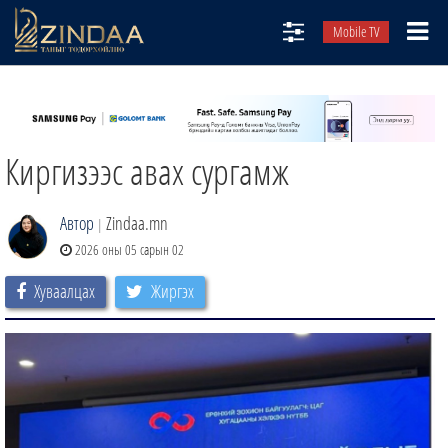
Mobile TV
НИЙТЛЭЛЧИД
ТВ8
Киргизээс авах сургамж
ӨГЛӨӨНИЙ СОНИН
АУДИО ЗОХИОЛ
Автор
Zindaa.mn
|
ЗИНДАА СЭТГҮҮЛ
2026 оны 05 сарын 02
Хуваалцах
Жиргэх