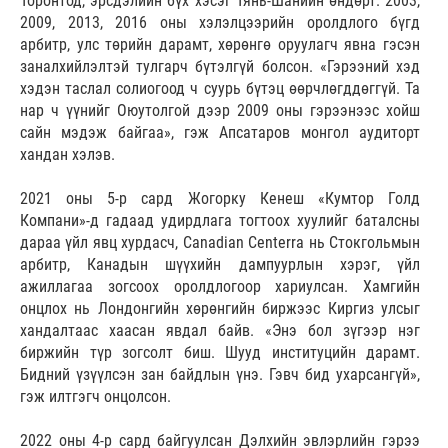
Торонтод, эрсдэлийн бүх хэсэг Тянь-Шанийн өндөрт. 2003,
2009, 2013, 2016 оны хэлэлцээрийн оролдлого бүгд
арбитр, улс төрийн дарамт, хөрөнгө оруулагч явна гэсэн
заналхийлэлтэй тулгарч бүтэлгүй болсон. «Гэрээний хэд
хэдэн таслал солиогоод ч суурь бүтэц өөрчлөгддөггүй. Та
нар ч үүнийг Оюутолгой дээр 2009 оны гэрээнээс хойш
сайн мэдэж байгаа», гэж Апсатаров монгол аудиторт
хандан хэлэв.
2021 оны 5-р сард Жогорку Кенеш «Кумтор Голд
Компани»-д гадаад удирдлага тогтоох хуулийг баталсны
дараа үйл явц хурдасч, Canadian Centerra нь Стокгольмын
арбитр, Канадын шүүхийн дампуурлын хэрэг, үйл
ажиллагаа зогсоох оролдлогоор хариулсан. Хамгийн
онцлох нь Лондонгийн хөрөнгийн биржээс Киргиз улсыг
хандалтаас хаасан явдал байв. «Энэ бол зүгээр нэг
биржийн түр зогсолт биш. Шууд институцийн дарамт.
Бидний үзүүлсэн зан байдлын үнэ. Гэвч бид ухарсангүй»,
гэж илтгэгч онцолсон.
2022 оны 4-р сард байгуулсан Дэлхийн эвлэрлийн гэрээ