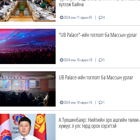
хүлээж байна
|
2024 оны 11 сарын 05
4
"UB Palace"-ийн тоглолт ба Массын урлаг
|
2024 оны 10 сарын 18
5
UB Palace-ийн тоглолт ба Массын урлаг
|
2024 оны 10 сарын 16
1
А.Түвшинбаяр: Нийтийн эрх ашгийн төлөө
хүмүүс л улс төрд орох хэрэгтэй