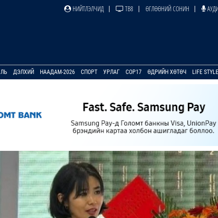
НИЙТЛЭЛЧИД
ТВ8
ӨГЛӨӨНИЙ СОНИН
АУДИ
УЛЬ
ДЭЛХИЙ
НААДАМ-2026
СПОРТ
УРЛАГ
COP17
ӨДРИЙН ХӨТӨЧ
LIFE STYL