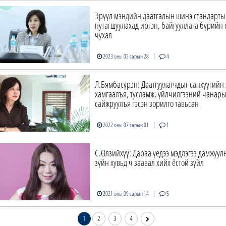
Эрүүл мэндийн даатгалын шинэ стандарты
нутагшуулахад иргэн, байгууллага бүрийн
чухал
|
2023 оны 03 сарын 28
4
Л.Бямбасүрэн: Даатгуулагчдыг санхүүгийн 
хамгаалъя, тусламж, үйлчилгээний чанары
сайжруулъя гэсэн зорилго тавьсан
|
2022 оны 07 сарын 01
1
С.Өлзийхүү: Дараа үедээ мэдлэгээ дамжуулн
зүйн хувьд ч заавал хийх ёстой зүйл
|
2021 оны 09 сарын 14
5
1
2
3
4