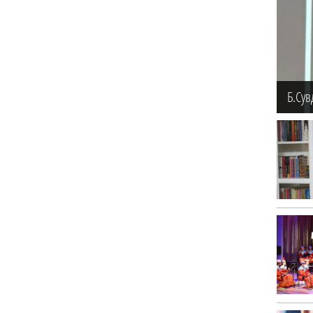
Б.Сув