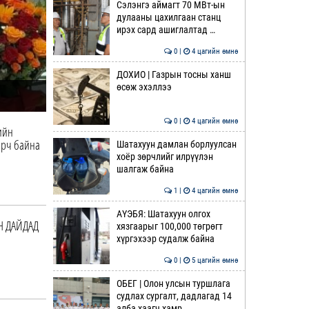
Сэлэнгэ аймагт 70 МВт-ын
дулааны цахилгаан станц
ирэх сард ашиглалтад …
0 |
4 цагийн өмнө
ДОХИО | Газрын тосны ханш
өсөж эхэллээ
0 |
4 цагийн өмнө
ийн
ирч байна
Шатахуун дамлан борлуулсан
хоёр зөрчлийг илрүүлэн
шалгаж байна
1 |
4 цагийн өмнө
АҮЭБЯ: Шатахуун олгох
Н ДАЙДАД
хязгаарыг 100,000 төгрөгт
хүргэхээр судалж байна
0 |
5 цагийн өмнө
ОБЕГ | Олон улсын туршлага
судлах сургалт, дадлагад 14
алба хаагч хамр…