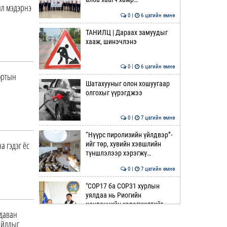
ил мэдэрнэ
0 |
6 цагийн өмнө
ТАНИЛЦ | Дараах замуудыг
хааж, шинэчлэнэ
0 |
6 цагийн өмнө
ортын
Шатахууныг олон хошуугаар
олгохыг үүрэгджээ
0 |
7 цагийн өмнө
“Нүүрс пиролизийн үйлдвэр”-
а гэдэг ёс
ийг төр, хувийн хэвшлийн
түншлэлээр хэрэгжү…
0 |
7 цагийн өмнө
"COP17 ба COP31 хурлын
уялдаа нь Риогийн
конвенцийн хэрэгжилтийг
 даван
ахиул…
0 |
8 цагийн өмнө
айллыг