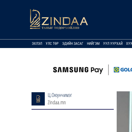
ЭХЛЭЛ
УЛС ТӨР
ЭДИЙН ЗАСАГ
НИЙГЭМ
УУЛ УУРХАЙ
ХУ
Ц.Оюунчимэг
Zindaa.mn