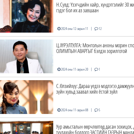
Н.Сувд: Үзэгчдийн хайр, хүндэтгэлийг 30 ж
гэдэг бол их аз завшаан
|
2024 оны 12 сарын 11
12
Ц.ХҮРЭЛТУЛГА: Монголын анхны морин сп
ОЛИМПЫН АВАРГЫГ бэлдэх зорилготой
|
2024 оны 11 сарын 20
1
С.Өлзийхүү: Дараа үедээ мэдлэгээ дамжуулн
зүйн хувьд заавал хийх ёстой зүйл
|
2024 оны 11 сарын 08
5
Уур амьсгалын өөрчлөлтөд дасан зохицох,
туулахуйн бодлого ЗАСГИЙН ГАЗРЫН манл