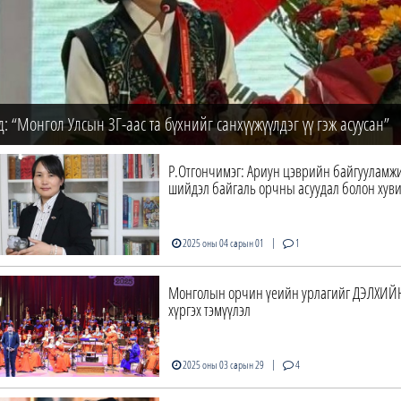
д: “Монгол Улсын ЗГ-аас та бүхнийг санхүүжүүлдэг үү гэж асуусан”
Р.Отгончимэг: Ариун цэврийн байгууламж
шийдэл байгаль орчны асуудал болон хув
|
2025 оны 04 сарын 01
1
Монголын орчин үеийн урлагийг ДЭЛХИЙ
хүргэх тэмүүлэл
|
2025 оны 03 сарын 29
4