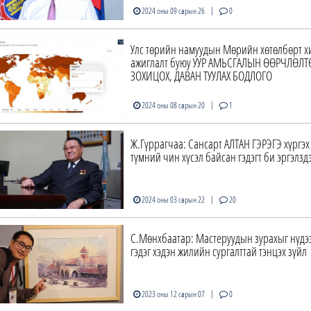
|
2024 оны 09 сарын 26
0
Улс төрийн намуудын Мөрийн хөтөлбөрт х
ажиглалт буюу УУР АМЬСГАЛЫН ӨӨРЧЛӨЛТ
ЗОХИЦОХ, ДАВАН ТУУЛАХ БОДЛОГО
|
2024 оны 08 сарын 20
1
Ж.Гүррагчаа: Сансарт АЛТАН ГЭРЭГЭ хүргэх
түмний чин хүсэл байсан гэдэгт би эргэлзд
|
2024 оны 03 сарын 22
20
С.Мөнхбаатар: Мастеруудын зурахыг нүдэ
гэдэг хэдэн жилийн сургалттай тэнцэх зүйл
|
2023 оны 12 сарын 07
0