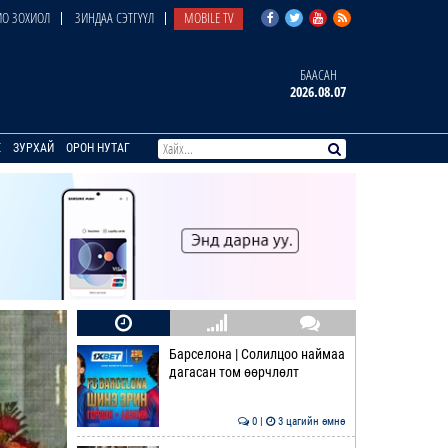
О ЗОХИОЛ
ЗИНДАА СЭТГҮҮЛ
MOBILE TV
БААСАН
2026.08.07
E
ЗУРХАЙ
ОРОН НУТАГ
Барселона | Солилцоо наймаа
дагасан том өөрчлөлт
0 |
3 цагийн өмнө