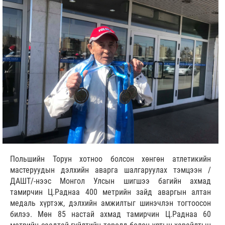
Польшийн Торун хотноо болсон хөнгөн атлетикийн
мастеруудын дэлхийн аварга шалгаруулах тэмцээн /
ДАШТ/-нээс Монгол Улсын шигшээ багийн ахмад
тамирчин Ц.Раднаа 400 метрийн зайд аваргын алтан
медаль хүртэж, дэлхийн амжилтыг шинэчлэн тогтоосон
билээ. Мөн 85 настай ахмад тамирчин Ц.Раднаа 60