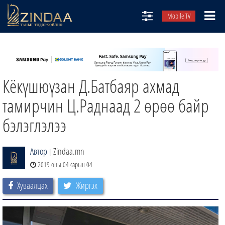
Mobile TV
НИЙТЛЭЛЧИД
ТВ8
Кёкүшюүзан Д.Батбаяр ахмад
ӨГЛӨӨНИЙ СОНИН
АУДИО ЗОХИОЛ
тамирчин Ц.Раднаад 2 өрөө байр
ЗИНДАА СЭТГҮҮЛ
бэлэглэлээ
Автор
Zindaa.mn
|
2019 оны 04 сарын 04
Хуваалцах
Жиргэх