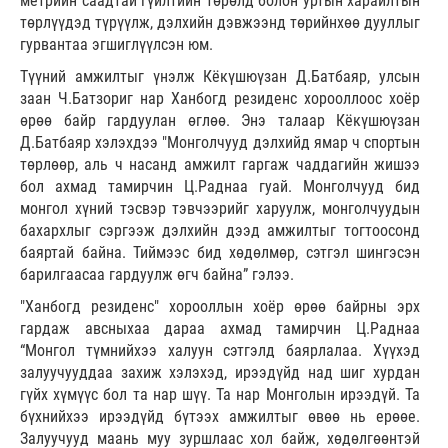
метрийн саадтай гүйлтийн төрөлд болон уртын харайлтын
төрлүүдэд түрүүлж, дэлхийн дэвжээнд төрийнхөө дууллыг
гурвантаа эгшиглүүлсэн юм.
Түүний амжилтыг үнэлж Кёкүшюүзан Д.Батбаяр, улсын
заан Ч.Батзориг нар Ханбогд резиденс хорооллоос хоёр
өрөө байр гардуулан өглөө. Энэ талаар Кёкүшюүзан
Д.Батбаяр хэлэхдээ "Монголчууд дэлхийд ямар ч спортын
төрлөөр, аль ч насанд амжилт гаргаж чаддагийн жишээ
бол ахмад тамирчин Ц.Раднаа гуай. Монголчууд бид
монгол хүний тэсвэр тэвчээрийг харуулж, монголчуудын
бахархлыг сэргээж дэлхийн дээд амжилтыг тогтоосонд
баяртай байна. Тиймээс бид хөдөлмөр, сэтгэл шингэсэн
барилгаасаа гардуулж өгч байна” гэлээ.
"Ханбогд резиденс" хорооллын хоёр өрөө байрны эрх
гардаж авсныхаа дараа ахмад тамирчин Ц.Раднаа
“Монгол түмнийхээ халуун сэтгэлд баярлалаа. Хүүхэд
залуучууддаа захиж хэлэхэд, ирээдүйд над шиг хурдан
гүйх хүмүүс бол та нар шүү. Та нар Монголын ирээдүй. Та
бүхнийхээ ирээдүйд бүтээх амжилтыг өвөө нь ерөөе.
Залуучууд маань муу зуршлаас хол байж, хөдөлгөөнтэй