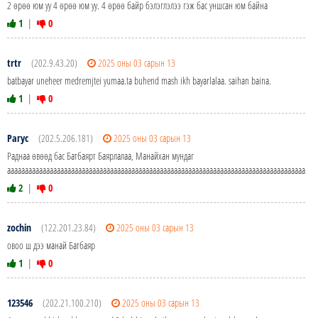
2 өрөө юм уу 4 өрөө юм уу. 4 өрөө байр бэлэглэлээ гэж бас уншсан юм байна
1
|
0
trtr
(202.9.43.20)
2025 оны 03 сарын 13
batbayar uneheer medremjtei yumaa.ta buhend mash ikh bayarlalaa. saihan baina.
1
|
0
Рагус
(202.5.206.181)
2025 оны 03 сарын 13
Раднаа өвөөд бас Батбаярт Баярлалаа, Манайхан мундаг
ааааааааааааааааааааааааааааааааааааааааааааааааааааааааааааааааааааааааааааааааааааааа
2
|
0
zochin
(122.201.23.84)
2025 оны 03 сарын 13
овоо ш дээ манай Батбаяр
1
|
0
123546
(202.21.100.210)
2025 оны 03 сарын 13