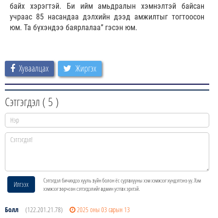
байх хэрэгтэй. Би ийм амьдралын хэмнэлтэй байсан
учраас 85 насандаа дэлхийн дээд амжилтыг тогтоосон
юм. Та бүхэндээ баярлалаа” гэсэн юм.
Хуваалцах
Жиргэх
Сэтгэгдэл (
5
)
Сэтгэгдэл бичихдээ хууль зүйн болон ёс суртахууны хэм хэмжээг хүндэтгэнэ үү. Хэм
Илгээх
хэмжээг зөрчсөн сэтгэгдэлийг админ устгах эрхтэй.
Болл
(122.201.21.78)
2025 оны 03 сарын 13