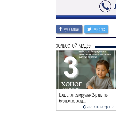
Хуваалцах
Жиргэх
ХОЛБООТОЙ МЭДЭЭ
Цэцэрлэгт хамруулах 2-р шатны
бүртгэл эхлэхэд…
2025 оны 08 сарын 25