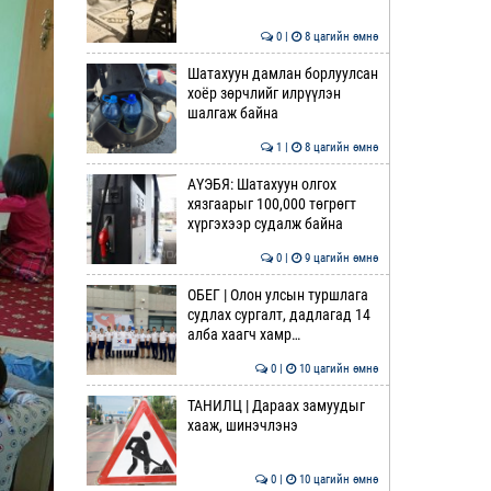
0 |
8 цагийн өмнө
Шатахуун дамлан борлуулсан
хоёр зөрчлийг илрүүлэн
шалгаж байна
1 |
8 цагийн өмнө
АҮЭБЯ: Шатахуун олгох
хязгаарыг 100,000 төгрөгт
хүргэхээр судалж байна
0 |
9 цагийн өмнө
ОБЕГ | Олон улсын туршлага
судлах сургалт, дадлагад 14
алба хаагч хамр…
0 |
10 цагийн өмнө
ТАНИЛЦ | Дараах замуудыг
хааж, шинэчлэнэ
0 |
10 цагийн өмнө