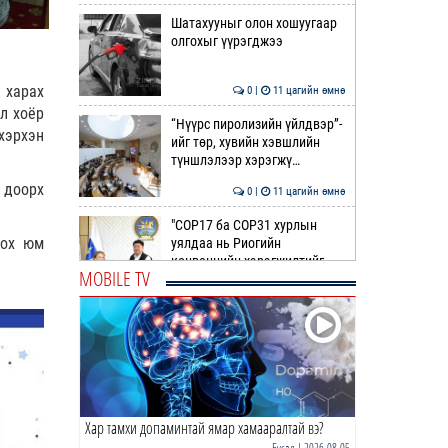
Шатахууныг олон хошуугаар
олгохыг үүрэгджээ
 харах
0 |
11 цагийн өмнө
л хоёр
“Нүүрс пиролизийн үйлдвэр”-
хэрхэн
ийг төр, хувийн хэвшлийн
түншлэлээр хэрэгжү…
 доорх
0 |
11 цагийн өмнө
"COP17 ба COP31 хурлын
гох юм
уялдаа нь Риогийн
конвенцийн хэрэгжилтийг
MOBILE TV
ахиул…
0 |
12 цагийн өмнө
Монгол төрийн парадокс нь
шатахуун
0 |
12 цагийн өмнө
Хар тамхи допаминтай ямар хамааралтай вэ?
Б.Пүрэвдагва: Найман
салбарын 103 үйлчилгээний
Бусад
| 2026-08-05