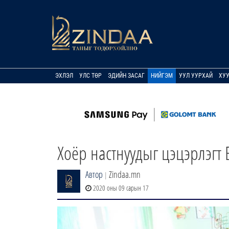
ЭХЛЭЛ
УЛС ТӨР
ЭДИЙН ЗАСАГ
НИЙГЭМ
УУЛ УУРХАЙ
ХУ
Хоёр настнуудыг цэцэрлэгт
Автор
Zindaa.mn
|
2020 оны 09 сарын 17