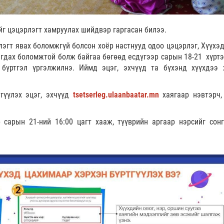
ийг цэцэрлэгт хамруулах шийдвэр гаргасан билээ.
гт явах боломжгүй болсон хоёр настнууд одоо цэцэрлэг, Хүүхэд
гдах боломжтой болж байгаа бөгөөд есдүгээр сарын 18-21 хүртэ
бүртгэл үргэлжилнэ. Иймд эцэг, эхчүүд та бүхэнд хүүхдээ 
гүүлэх эцэг, эхчүүд
tsetserleg.ulaanbaatar.mn
хаягаар нэвтэрч,
р сарын 21-ний 16:00 цагт хааж, түүврийн аргаар нэрсийг сон