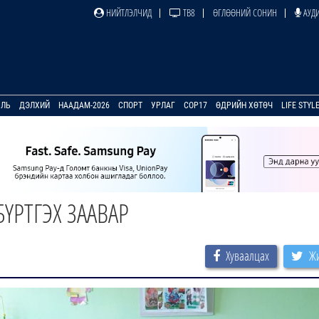
НИЙТЛЭЛЧИД
ТВ8
ӨГЛӨӨНИЙ СОНИН
АУДИ
УЛЬ
ДЭЛХИЙ
НААДАМ-2026
СПОРТ
УРЛАГ
COP17
ӨДРИЙН ХӨТӨЧ
LIFE STYL
 БҮРТГЭХ ЗААВАР
Хуваалцах
Жи