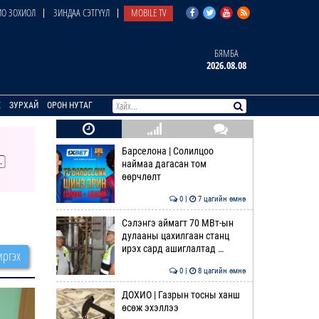
О ЗОХИОЛ
ЗИНДАА СЭТГҮҮЛ
MOBILE TV
БЯМБА
2026.08.08
E
ЗУРХАЙ
ОРОН НУТАГ
Барселона | Солилцоо
наймаа дагасан том
өөрчлөлт
0 |
7 цагийн өмнө
Сэлэнгэ аймагт 70 МВт-ын
дулааны цахилгаан станц
ирэх сард ашиглалтад …
ргэх
0 |
8 цагийн өмнө
ДОХИО | Газрын тосны ханш
өсөж эхэллээ