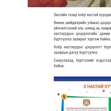
Засгийн газар хоёр настай хүүхд
Өмнөх шийдвэрийн улмаас цэцэрлэ
үйлчилгээний аль алинд нь хамра
настнуудын цэцэрлэгийн цахим 
бүртгүүлэх зааврыг хүргэж байна.
Хоёр настнуудыг цэцэрлэгт бүрт
зааврын дагуу бүртгүүлнэ.
Сануулахад, бүртгэлийг есдүгээ
байна.