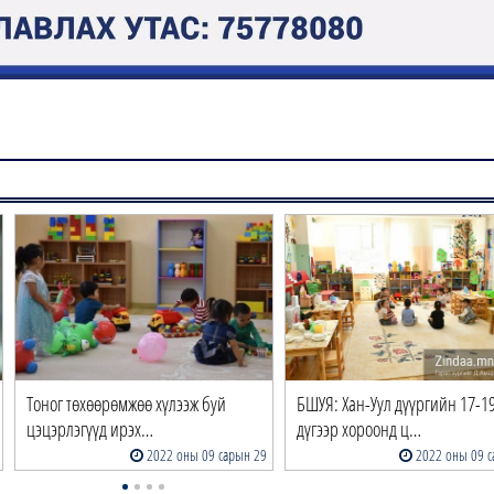
Тоног төхөөрөмжөө хүлээж буй
БШУЯ: Хан-Уул дүүргийн 17-1
цэцэрлэгүүд ирэх…
дүгээр хороонд ц…
2022 оны 09 сарын 29
2022 оны 09 с