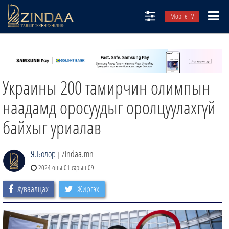
Mobile TV
НИЙТЛЭЛЧИД
ТВ8
Украины 200 тамирчин олимпын
ӨГЛӨӨНИЙ СОНИН
АУДИО ЗОХИОЛ
наадамд оросуудыг оролцуулахгүй
ЗИНДАА СЭТГҮҮЛ
байхыг уриалав
Я.Болор
Zindaa.mn
|
2024 оны 01 сарын 09
Хуваалцах
Жиргэх