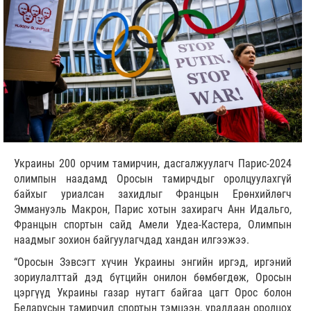
Украины 200 орчим тамирчин, дасгалжуулагч Парис-2024
олимпын наадамд Оросын тамирчдыг оролцуулахгүй
байхыг уриалсан захидлыг Францын Ерөнхийлөгч
Эммануэль Макрон, Парис хотын захирагч Анн Идальго,
Францын спортын сайд Амели Удеа-Кастерa, Олимпын
наадмыг зохион байгуулагчдад хандан илгээжээ.
“Оросын Зэвсэгт хүчин Украины энгийн иргэд, иргэний
зориулалттай дэд бүтцийн онилон бөмбөгдөж, Оросын
цэргүүд Украины газар нутагт байгаа цагт Орос болон
Беларусын тамирчид спортын тэмцээн, уралдаан оролцох