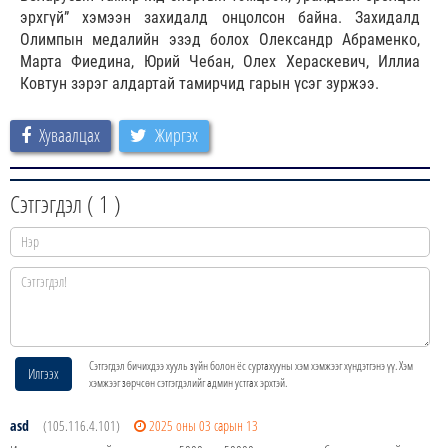
эрхгүй” хэмээн захидалд онцолсон байна. Захидалд
Олимпын медалийн эзэд болох Олександр Абраменко,
Марта Фиедина, Юрий Чебан, Олех Хераскевич, Иллиа
Ковтун зэрэг алдартай тамирчид гарын үсэг зуржээ.
Хуваалцах
Жиргэх
Сэтгэгдэл (
1
)
Сэтгэгдэл бичихдээ хууль зүйн болон ёс суртахууны хэм хэмжээг хүндэтгэнэ үү. Хэм
Илгээх
хэмжээг зөрчсөн сэтгэгдэлийг админ устгах эрхтэй.
asd
(105.116.4.101)
2025 оны 03 сарын 13