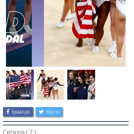
Хуваалцах
Жиргэх
Сэтгэгдэл (
2
)