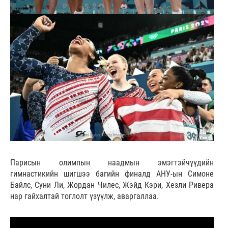
Парисын олимпын наадмын эмэгтэйчүүдийн
гимнастикийн шигшээ багийн финалд АНУ-ын Симоне
Байлс, Суни Ли, Жордан Чилес, Жэйд Кэри, Хезли Ривера
нар гайхалтай тоглолт үзүүлж, аваргаллаа.