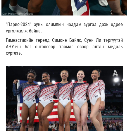
"Парис-2024" зуны олимпын наадам зургаа дахь өдрөө
үргэлжилж байна.
Гимнастикийн төрөлд Симоне Байлс, Суни Ли тэргүүтэй
АНУ-ын баг өнгөлсөөр таамаг ёсоор алтан медаль
хүртлээ.