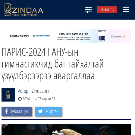
Mobile TV
НИЙТЛЭЛЧИД
ТВ8
ПАРИС-2024 I АНУ-ын
ӨГЛӨӨНИЙ СОНИН
АУДИО ЗОХИОЛ
гимнастикчид баг гайхалтай
ЗИНДАА СЭТГҮҮЛ
үзүүлбэрээрээ аваргаллаа
Автор
Zindaa.mn
|
2024 оны 07 сарын 31
Хуваалцах
Жиргэх