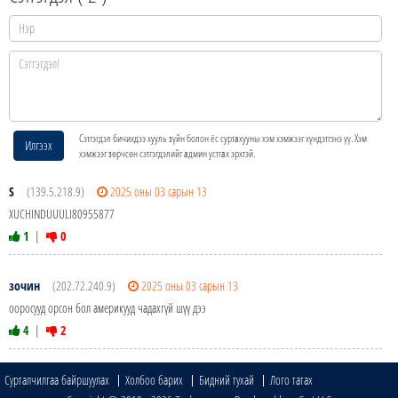
Сэтгэгдэл бичихдээ хууль зүйн болон ёс суртахууны хэм хэмжээг хүндэтгэнэ үү. Хэм
Илгээх
хэмжээг зөрчсөн сэтгэгдэлийг админ устгах эрхтэй.
S
(139.5.218.9)
2025 оны 03 сарын 13
XUCHINDUUULI80955877
1
|
0
зочин
(202.72.240.9)
2025 оны 03 сарын 13
ооросууд орсон бол америкууд чадахгүй шүү дээ
4
|
2
Сурталчилгаа байршуулах
Холбоо барих
Бидний тухай
Лого татах