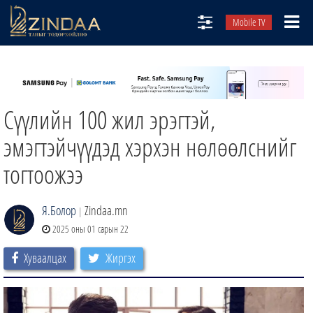
Mobile TV
НИЙТЛЭЛЧИД
ТВ8
Сүүлийн 100 жил эрэгтэй,
ӨГЛӨӨНИЙ СОНИН
АУДИО ЗОХИОЛ
эмэгтэйчүүдэд хэрхэн нөлөөлснийг
ЗИНДАА СЭТГҮҮЛ
тогтоожээ
Я.Болор
Zindaa.mn
|
2025 оны 01 сарын 22
Хуваалцах
Жиргэх