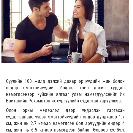
Сүүлийн 100 жилд дэлхий даяар эрчүүдийн жин болон
өндөр эмэгтэйчүүдийг бодвол хоёр дахин хурдан
нэмэгдсэнээр хүйсийн ялгааг улам нэмэгдүүлснийг Их
Британийн Рохэмптон их сургуулийн судалгаа харуулжээ.
Олон орны мэдээлэл дээр үндэслэн гаргасан
судалгаанаас үзвэл эмэгтэйчүүдийн өндөр дунджаар 1.7
см, жин нь 2.7 кг-аар нэмэгдсэн бол эрчүүдийн өндөр 4
см, жин нь 6.5 кг-аар нэмэгдсэн байна. Өөрөөр хэлбэл,