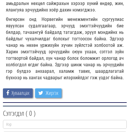
амьдралын нөхцөл сайжрахын хэрээр хүний өндөр, жин,
ялангуяа эрчүүдийнх хоёр дахин нэмэгджээ.
Өнгөрсөн онд Норвегийн менежментийн сургуулиас
явуулсан судалгаагаар, эрчүүд эмэгтэйчүүдийн бие
бялдар, тачаангуй байдалд татагдаж, эрүүл мэндийнх нь
байдлыг чухалчилдаг болохыг тогтоосон байна. Эдгээр
чанар нь нөхөн үржихүйн хүчин зүйлстэй холбоотой аж.
Харин эмэгтэйчүүд эрчүүдийн оюун ухаан, сэтгэл зүйн
тогтвортой байдал, хүн чанар болох боломжит орлогод ач
холбогдол өгдөг байна. Эдгээр шинж чанар нь эрчүүдийн
гэр бүлдээ анхаарал, халамж тавих, шаардлагатай
бүхнээр нь хангах чадварыг илэрхийлдэг гэж үздэг байна.
Хуваалцах
Жиргэх
Сэтгэгдэл (
0
)