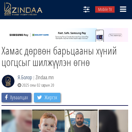
Mobile TV
НИЙТЛЭЛЧИД
ТВ8
Хамас дөрвөн барьцааны хүний
ӨГЛӨӨНИЙ СОНИН
АУДИО ЗОХИОЛ
цогцсыг шилжүүлэн өгнө
ЗИНДАА СЭТГҮҮЛ
Я.Болор
Zindaa.mn
|
2025 оны 02 сарын 20
Хуваалцах
Жиргэх