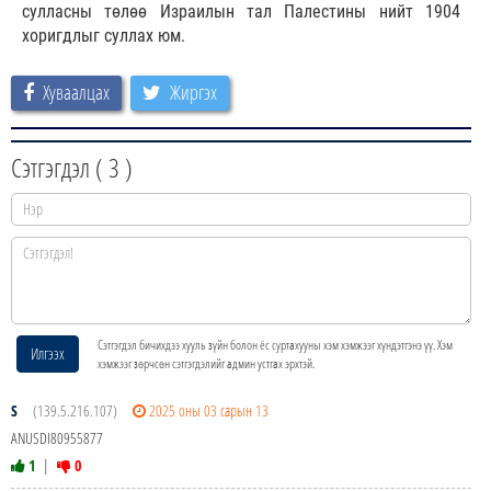
сулласны төлөө Израилын тал Палестины нийт 1904
хоригдлыг суллах юм.
Хуваалцах
Жиргэх
Сэтгэгдэл (
3
)
Сэтгэгдэл бичихдээ хууль зүйн болон ёс суртахууны хэм хэмжээг хүндэтгэнэ үү. Хэм
Илгээх
хэмжээг зөрчсөн сэтгэгдэлийг админ устгах эрхтэй.
S
(139.5.216.107)
2025 оны 03 сарын 13
ANUSDI80955877
1
|
0