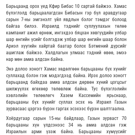
Барьцаанд орох үед Кфир Бибас 10 сартай байжээ. Хамас
бүлэглэлд барьцаалагдсан Бибасын гэр бүл аравдугаар
сарын 7-ны эмгэнэлт үйл явдлын бэлэг тэмдэг болоод
байгаа билээ. Израилд тэднийг суллуулахын төлөө
кампанит ажил өрнөж, ингэхдээ бяцхан хөвгүүдийн улбар
шар өнгийн үсийг бэлгэдэж улбар шар өнгийн шаар болон
Ариэл хүүгийн хайртай баатар болох Бэтмений дүрсийг
ашиглаж байжээ. Халдлагын улмаас тэдний өвөө, эмээ
нар мөн амиа алдсан байна.
Энэ долоо хоногт Хамас хөдөлгөөн барьцааны бүх хүнийг
суллахад бэлэн гэж мэдэгдээд байна. Ирэх долоо хоногт
барьцаанд байхдаа амиа алдсан дөрвөн хүний цогцсыг
шилжүүлэх өгөхөөр төлөвлөж байна. Тус бүлэглэлийн
хэвлэлийн төлөөлөгч Хазем Кассемийн ярьснаар,
барьцааны бүх хүнийг суллах эсэх нь Израил Газын
зурвасаас цэргээ бүрэн гаргах эсэхээс бүрэн шалтгаална.
Хоёрдугаар сарын 15-ны байдлаар, Газын зурваст 70
барьцааны хүн үлдсэнээс 34 нь амиа алдсан гэж
Израилын арми үзэж байна. Барьцааны хүмүүсийг