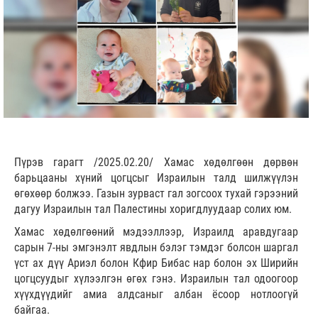
Пүрэв гарагт /2025.02.20/ Хамас хөдөлгөөн дөрвөн
барьцааны хүний цогцсыг Израилын талд шилжүүлэн
өгөхөөр болжээ. Газын зурваст гал зогсоох тухай гэрээний
дагуу Израилын тал Палестины хоригдлуудаар солих юм.
Хамас хөдөлгөөний мэдээллээр, Израилд аравдугаар
сарын 7-ны эмгэнэлт явдлын бэлэг тэмдэг болсон шаргал
үст ах дүү Ариэл болон Кфир Бибас нар болон эх Ширийн
цогцсуудыг хүлээлгэн өгөх гэнэ. Израилын тал одоогоор
хүүхдүүдийг амиа алдсаныг албан ёсоор нотлоогүй
байгаа.