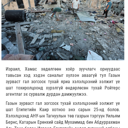
Израил, Хамас хөдөлгөөн хоёр зуучлагч орнуудаас
тавьсан хэд хэдэн саналыг хүлээн аваагүй тул Газын
зурваст гал зогсоох тухай яриа хэлэлцээний ээлжит үе
шат тохиролцоонд хүрэлгүй өндөрлөсөн тухай Ройтерс
агентлаг эх сурвалж дурдан дамжуулжээ.
Газын зурваст гал зогсоох тухай хэлэлцээний ээлжит үе
шат Египетийн Каир хотноо энэ сарын 25-нд болов.
Хэлэлцээнд АНУ-ын Тагнуулын төв газрын тэргүүн Уильям
Бернс, Катарын Ерөнхий сайд Мухаммад бин Абдуррахман