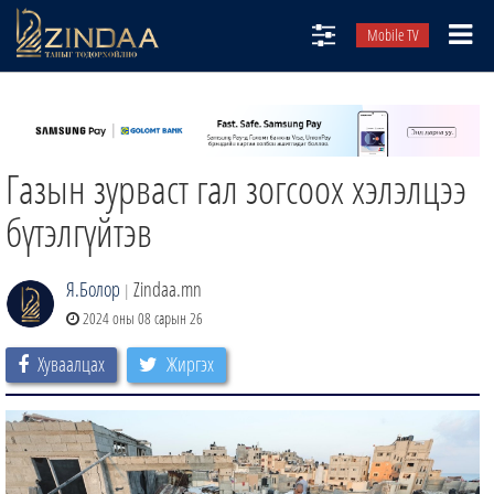
Mobile TV
НИЙТЛЭЛЧИД
ТВ8
Газын зурваст гал зогсоох хэлэлцээ
ӨГЛӨӨНИЙ СОНИН
АУДИО ЗОХИОЛ
бүтэлгүйтэв
ЗИНДАА СЭТГҮҮЛ
Я.Болор
Zindaa.mn
|
2024 оны 08 сарын 26
Хуваалцах
Жиргэх