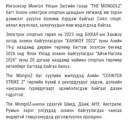
Ингэснээр Монгол Улсын Засгийн газар "THE MONGOLZ"
багт болон электрон спортын цаашдын хөгжилд иж бүрэн
дэмжлэг үзүүлэх боломж бүрдэж байгааг Соёл, спорт,
аялал жуулчлал, залуучуудын яам мэдэгдээд байгаа.
Электрон спортын төрөл нь 2023 онд БНХАУ-ын Ханжоу
хотод зохион байгуулагдсан “ХАНЖОУ 2022” зуны Азийн
19-р наадамд дөрвөн төрлөөр багтаж эхэлсэн бөгөөд
2026 онд Япон Улсад зохион байгуулагдах “Айчи-Нагояа
2026” зуны 20 дугаар наадамд найман спортын төрлөөр
хөтөлбөрт багтаад байгаа билээ.
The MongolZ баг сүүлийн жилүүдэд Азийн “COUNTER
STRIKE 2” төрлийн бүхий л рекордуудыг эвдэж, дэлхийн
чансааны гуравдугаарт эрэмбэлэгдэж байгааг дахин
тодотгоё.
The MongolZ-ынхон удахгүй Швед, Дани, АНУ, Австрали,
Румын зэрэг улсуудад зохион байгуулагдах чансаа
өндөртэй тэмцээнүүдэд үргэлжлүүлэн оролцоно.