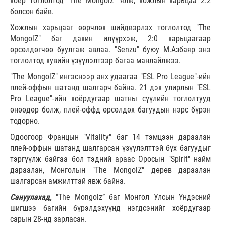
хоёр тоглолтод "The MongolZ" ялж, хожлын харьцаа 2:2
болсон байв.
Хожлын харьцааг өөрчлөх шийдвэрлэх тоглолтод "The
MongolZ" баг дахин илүүрхэж, 2:0 харьцаагаар
өрсөлдөгчөө буулгаж авлаа. "Senzu" буюу М.Азбаяр энэ
тоглолтод хувийн үзүүлэлтээр багаа манлайлжээ.
"The MongolZ" ингэснээр анх удаагаа "ESL Pro League"-ийн
плей-оффын шатанд шалгарч байна. 21 дэх улирлын "ESL
Pro League"-ийн хоёрдугаар шатны сүүлийн тоглолтууд
өнөөдөр болж, плей-оффд өрсөлдөх багуудын нэрс бүрэн
тодорно.
Одоогоор Францын "Vitality" баг 14 тэмцээн дараалан
плей-оффын шатанд шалгарсан үзүүлэлттэй бүх багуудыг
тэргүүлж байгаа бол тэдний араас Оросын "Spirit" найм
дараалан, Монголын "The MongolZ" дөрөв дараалан
шалгарсан амжилттай явж байна.
Сануулахад,
"The Mongolz” баг Монгол Улсын Үндэсний
шигшээ багийн бүрэлдэхүүнд нэгдсэнийг хоёрдугаар
сарын 28-нд зарласан.