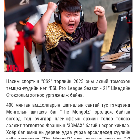
Цахим спортын "CS2" төрлийн 2025 оны эхний томоохон
тэмцээнүүдийн нэг “ESL Pro League Season - 21” Шведийн
Стокхольм хотноо үргэлжилж байна.
400 мянган ам.долларын шагналын сантай тус тэмцээнд
Монголын шигшээ баг "The MongolZ" оролцож байгаа
бөгөөд тэд өчигдөр плей-оффын эрхийн төлөө төлөөх
ээлжит тоглолтоо Францын "3DMAX" багийн эсрэг хийлээ.
Хоёр баг өмнө нь дөрвөн удаа учраа өрсөлдөхөд сүүлийн