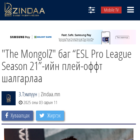
Mobile TV
НИЙТЛЭЛЧИД
ТВ8
"The MongolZ" баг “ESL Pro League
ӨГЛӨӨНИЙ СОНИН
АУДИО ЗОХИОЛ
Season 21”-ийн плей-оффт
ЗИНДАА СЭТГҮҮЛ
шалгарлаа
З.Тэмлүүн
Zindaa.mn
|
2025 оны 03 сарын 11
Хуваалцах
Жиргэх