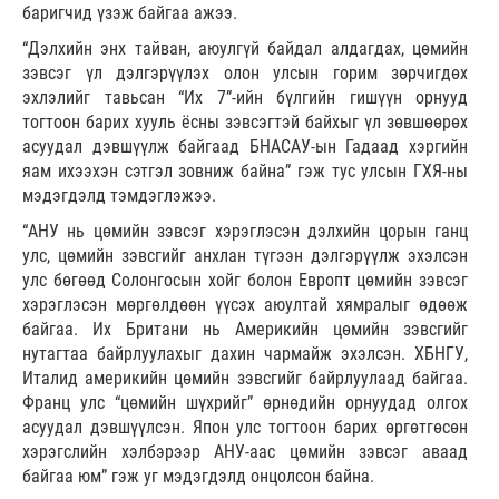
баригчид үзэж байгаа ажээ.
“Дэлхийн энх тайван, аюулгүй байдал алдагдах, цөмийн
зэвсэг үл дэлгэрүүлэх олон улсын горим зөрчигдөх
эхлэлийг тавьсан “Их 7”-ийн бүлгийн гишүүн орнууд
тогтоон барих хууль ёсны зэвсэгтэй байхыг үл зөвшөөрөх
асуудал дэвшүүлж байгаад БНАСАУ-ын Гадаад хэргийн
яам ихээхэн сэтгэл зовниж байна” гэж тус улсын ГХЯ-ны
мэдэгдэлд тэмдэглэжээ.
“АНУ нь цөмийн зэвсэг хэрэглэсэн дэлхийн цорын ганц
улс, цөмийн зэвсгийг анхлан түгээн дэлгэрүүлж эхэлсэн
улс бөгөөд Солонгосын хойг болон Европт цөмийн зэвсэг
хэрэглэсэн мөргөлдөөн үүсэх аюултай хямралыг өдөөж
байгаа. Их Британи нь Америкийн цөмийн зэвсгийг
нутагтаа байрлуулахыг дахин чармайж эхэлсэн. ХБНГУ,
Италид америкийн цөмийн зэвсгийг байрлуулаад байгаа.
Франц улс “цөмийн шүхрийг” өрнөдийн орнуудад олгох
асуудал дэвшүүлсэн. Япон улс тогтоон барих өргөтгөсөн
хэрэгслийн хэлбэрээр АНУ-аас цөмийн зэвсэг аваад
байгаа юм” гэж уг мэдэгдэлд онцолсон байна.