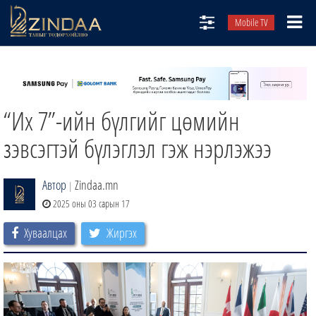
Mobile TV
НИЙТЛЭЛЧИД
ТВ8
“Их 7”-ийн бүлгийг цөмийн
ӨГЛӨӨНИЙ СОНИН
АУДИО ЗОХИОЛ
зэвсэгтэй бүлэглэл гэж нэрлэжээ
ЗИНДАА СЭТГҮҮЛ
Автор
Zindaa.mn
|
2025 оны 03 сарын 17
Хуваалцах
Жиргэх