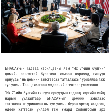
БНАСАУ-ын Гадаад харилцааны яам “Их 7”-ийн бүлгийг
цөмийн зэвсэгтэй бүлэглэл хэмээн нэрлээд, гишүүн
орнуудыг нь цөмийн зэвсгээсээ татгалзахыг уриаллаа гэж
тус улсын Төв цахилгаан мэдээний агентлаг уламжлав.
“Их 7”-ийн бүлгийн гишүүн орнуудын гадаад хэргийн сайд
нарын уулзалтаар БНАСАУ-ыг цөмийн зэвсгээс
татгалзахыг уриалсан нь тус улсын бүрэн эрхэд халдсан,
өдөөн хатгасан үйлдэл гэж Умард Солонгосын эрх