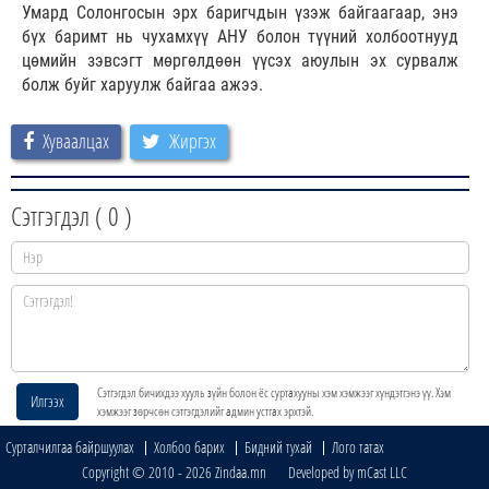
Умард Солонгосын эрх баригчдын үзэж байгаагаар, энэ
бүх баримт нь чухамхүү АНУ болон түүний холбоотнууд
цөмийн зэвсэгт мөргөлдөөн үүсэх аюулын эх сурвалж
болж буйг харуулж байгаа ажээ.
Хуваалцах
Жиргэх
Сэтгэгдэл (
0
)
Сэтгэгдэл бичихдээ хууль зүйн болон ёс суртахууны хэм хэмжээг хүндэтгэнэ үү. Хэм
Илгээх
хэмжээг зөрчсөн сэтгэгдэлийг админ устгах эрхтэй.
Сурталчилгаа байршуулах
Холбоо барих
Бидний тухай
Лого татах
Copyright © 2010 - 2026 Zindaa.mn Developed by mCast LLC