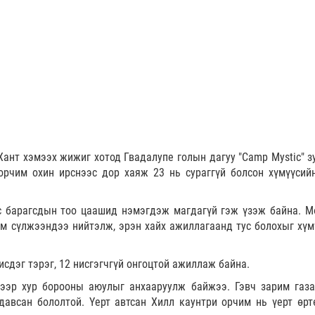
 Хант хэмээх жижиг хотод Гвадалупе голын дагуу "Camp Mystic" з
орчим охин ирснээс дор хаяж 23 нь сураггүй болсон хүмүүсий
ас барагсдын тоо цаашид нэмэгдэж магдагүй гэж үзэж байна. М
им сүлжээндээ нийтэлж, эрэн хайх ажиллагаанд тус болохыг хүм
исдэг тэрэг, 12 нисгэгчгүй онгоцтой ажиллаж байна.
ээр хур борооны аюулыг анхааруулж байжээ. Гэвч зарим газа
авсан бололтой. Үерт автсан Хилл каунтри орчим нь үерт өрт