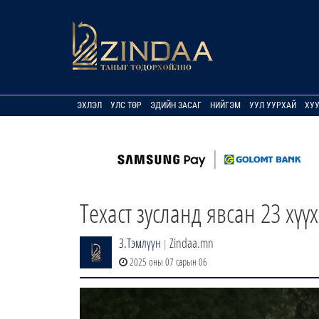
ЭХЛЭЛ
УЛС ТӨР
ЭДИЙН ЗАСАГ
НИЙГЭМ
УУЛ УУРХАЙ
ХУ
Техаст зусланд явсан 23 хүү
З.Тэмлүүн
Zindaa.mn
|
2025 оны 07 сарын 06