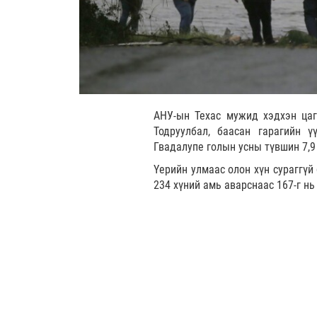
АНУ-ын Техас мужид хэдхэн цаг
Тодруулбал, баасан гарагийн 
Гвадалупе голын усны түвшин 7,9
Үерийн улмаас олон хүн сураггүй
234 хүний амь аварснаас 167-г нь