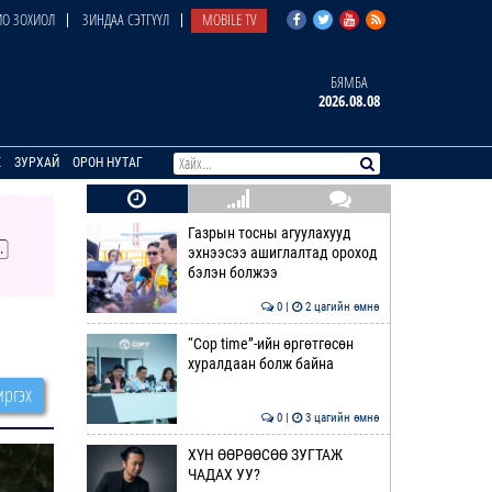
О ЗОХИОЛ
ЗИНДАА СЭТГҮҮЛ
MOBILE TV
БЯМБА
2026.08.08
E
ЗУРХАЙ
ОРОН НУТАГ
Газрын тосны агуулахууд
эхнээсээ ашиглалтад ороход
бэлэн болжээ
0 |
2 цагийн өмнө
“Cop time”-ийн өргөтгөсөн
хуралдаан болж байна
ргэх
0 |
3 цагийн өмнө
ХҮН ӨӨРӨӨСӨӨ ЗУГТАЖ
ЧАДАХ УУ?