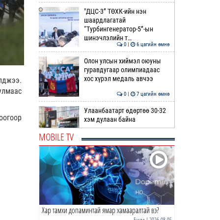
"ДЦС-3” ТӨХК-ийн нэн
шаардлагатай
“Турбингенератор-5”-ын
шинэчлэлийн т…
0 |
6 цагийн өмнө
Олон улсын хиймэл оюуны
гуравдугаар олимпиадаас
хос хүрэл медаль авчээ
лджээ.
улмаас
0 |
7 цагийн өмнө
Улаанбаатарт өдөртөө 30-32
оогоор
хэм дулаан байна
MOBILE TV
0 |
7 цагийн өмнө
ДОРНЫН ЗУРХАЙ | Морь,
нохой жилтнээ аливаа үйлийг
хийхэд эерэг сайн
0 |
7 цагийн өмнө
Хар тамхи допаминтай ямар хамааралтай вэ?
ӨГЛӨӨНИЙ МЭНД!
Бусад
| 2026-08-05