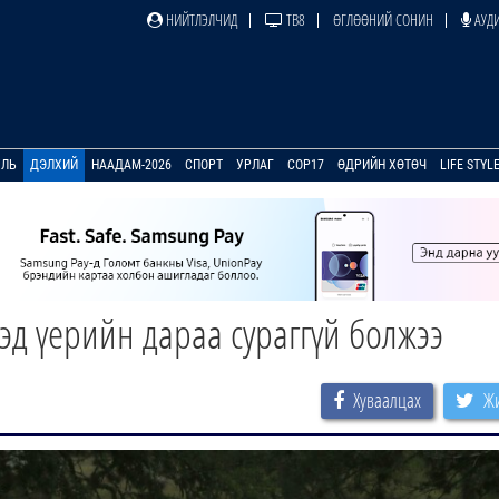
НИЙТЛЭЛЧИД
ТВ8
ӨГЛӨӨНИЙ СОНИН
АУДИ
УЛЬ
ДЭЛХИЙ
НААДАМ-2026
СПОРТ
УРЛАГ
COP17
ӨДРИЙН ХӨТӨЧ
LIFE STYL
хэд үерийн дараа сураггүй болжээ
Хуваалцах
Жи