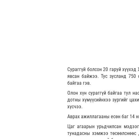
Сураггүй болсон 20 гаруй хүүхэд
явсан байжээ. Тус зусланд 750 
байгаа гэв.
Олон хүн сураггүй байгаа тул н
дотны хүмүүсийнхээ зургийг цах
хүсчээ.
Аврах ажиллагааны есөн баг 14 н
Цаг агаарын урьдчилсан мэдээг
тунадасны хэмжээ төсөөлснөөс д