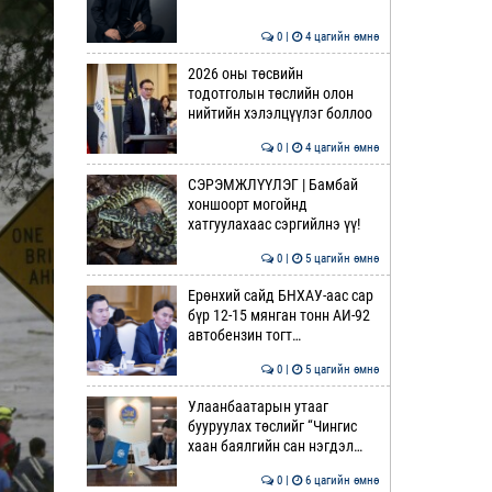
0 |
4 цагийн өмнө
2026 оны төсвийн
тодотголын төслийн олон
нийтийн хэлэлцүүлэг боллоо
0 |
4 цагийн өмнө
СЭРЭМЖЛҮҮЛЭГ | Бамбай
хоншоорт могойнд
хатгуулахаас сэргийлнэ үү!
0 |
5 цагийн өмнө
Ерөнхий сайд БНХАУ-аас сар
бүр 12-15 мянган тонн АИ-92
автобензин тогт…
0 |
5 цагийн өмнө
Улаанбаатарын утааг
бууруулах төслийг “Чингис
хаан баялгийн сан нэгдэл…
0 |
6 цагийн өмнө