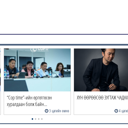
“Cop time”-ийн өргөтгөсөн
ХҮН ӨӨРӨӨСӨӨ ЗУГТАЖ ЧАДАХ 
хуралдаан болж байн…
3 цагийн өмнө
4 цаги