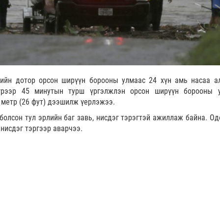
ийн дотор орсон ширүүн борооны улмаас 24 хүн амь насаа а
үүрээр 45 минутын турш үргэлжлэн орсон ширүүн борооны 
 метр (26 фут) дээшилж үерлэжээ.
 болсон тул эрлийн баг завь, нисдэг тэрэгтэй ажиллаж байна. Од
 нисдэг тэргээр аварчээ.