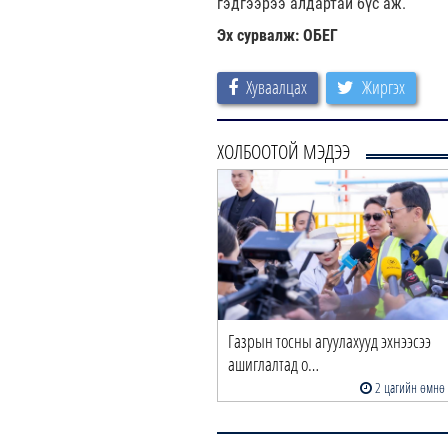
гэдгээрээ алдартай бүс аж.
Эх сурвалж: ОБЕГ
Хуваалцах
Жиргэх
ХОЛБООТОЙ МЭДЭЭ
Газрын тосны агуулахууд эхнээсээ
ашиглалтад о…
2 цагийн өмнө