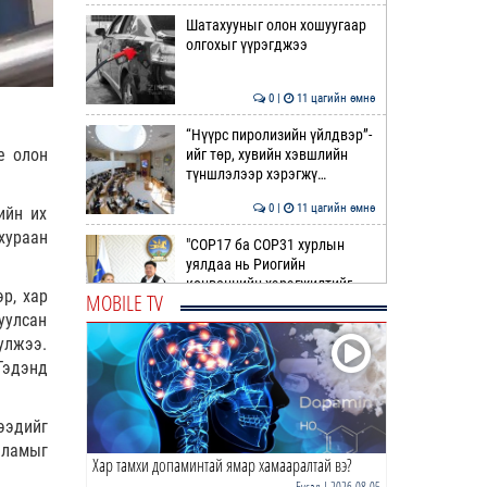
Шатахууныг олон хошуугаар
олгохыг үүрэгджээ
0 |
11 цагийн өмнө
“Нүүрс пиролизийн үйлдвэр”-
е олон
ийг төр, хувийн хэвшлийн
түншлэлээр хэрэгжү…
0 |
11 цагийн өмнө
ийн их
хураан
"COP17 ба COP31 хурлын
уялдаа нь Риогийн
конвенцийн хэрэгжилтийг
р, хар
MOBILE TV
ахиул…
уулсан
0 |
12 цагийн өмнө
улжээ.
Монгол төрийн парадокс нь
 Тэдэнд
шатахуун
ээдийг
0 |
12 цагийн өмнө
 ламыг
Хар тамхи допаминтай ямар хамааралтай вэ?
Б.Пүрэвдагва: Найман
салбарын 103 үйлчилгээний
Бусад
| 2026-08-05