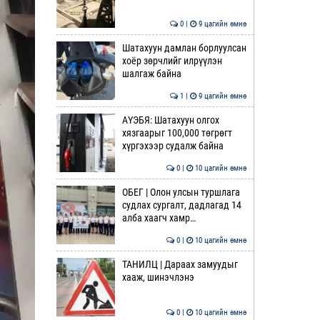
0 |
9 цагийн өмнө
Шатахуун дамлан борлуулсан
хоёр зөрчлийг илрүүлэн
шалгаж байна
1 |
9 цагийн өмнө
АҮЭБЯ: Шатахуун олгох
хязгаарыг 100,000 төгрөгт
хүргэхээр судалж байна
0 |
10 цагийн өмнө
ОБЕГ | Олон улсын туршлага
судлах сургалт, дадлагад 14
алба хаагч хамр…
0 |
10 цагийн өмнө
ТАНИЛЦ | Дараах замуудыг
хааж, шинэчлэнэ
0 |
10 цагийн өмнө