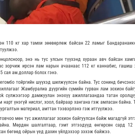
эн 110 кг хар тамхи зөөвөрлөж байсан 22 ламыг Бандаранаик
атуулжээ.
 онцолсноор, энэ нь тус улсын түүхэнд хураан авч байсан хамг
ас зорчиж ирсэн лам нарын ачаанаас 112 кг каннабис, гашиш 
45 сая ам.доллар болох гэнэ.
егомбо тойргийн шүүхэд шилжүүлсэн байна. Тус сонинд бичсэнээ
жиллагааг Жамбуралиа дүүргийн сүмийн гурван лам зохион байг
ok сүлжээгээр дамжуулан энэхүү ажиллагаандаа татан оролцу
м нарт үнэгүй нислэг, хоол, байраар хангана гэж амласан байна.
сургалтын материал, амттан тээвэрлэнэ гэж итгүүлжээ.
товчоо мөн тус ажиллагааг зохион байгуулсан байж магадгүй этг
айна. Мөрдөн шалгалтаар, гэмт этгээдүүд өнгөрсөн сард 12
сан бөгөөд ойрын үед дахин үйлдэхээр зэхэж байжээ.