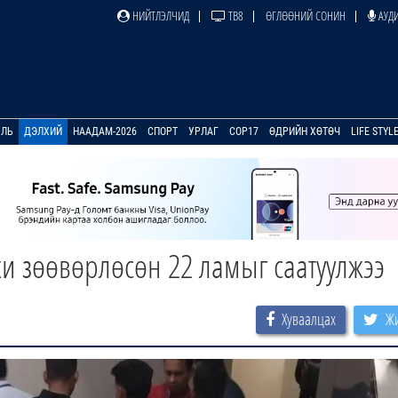
НИЙТЛЭЛЧИД
ТВ8
ӨГЛӨӨНИЙ СОНИН
АУДИ
УЛЬ
ДЭЛХИЙ
НААДАМ-2026
СПОРТ
УРЛАГ
COP17
ӨДРИЙН ХӨТӨЧ
LIFE STYL
хи зөөвөрлөсөн 22 ламыг саатуулжээ
Хуваалцах
Жи