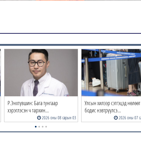
Р.Энхтүвшин: Бага тунгаар
Улсын хилээр сэтгэцэд нөлөөт
хэрэглэсэн ч тархин…
бодис нэвтрүүлсэ…
2026 оны 08 сарын 03
2026 оны 07 с