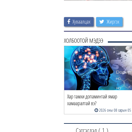
Хуваалцах
Жиргэх
ХОЛБООТОЙ МЭДЭЭ
Хар тамхи допаминтай ямар
хамааралтай вэ?
2026 оны 08 сарын 05
Сэтгэгдэл (
1
)