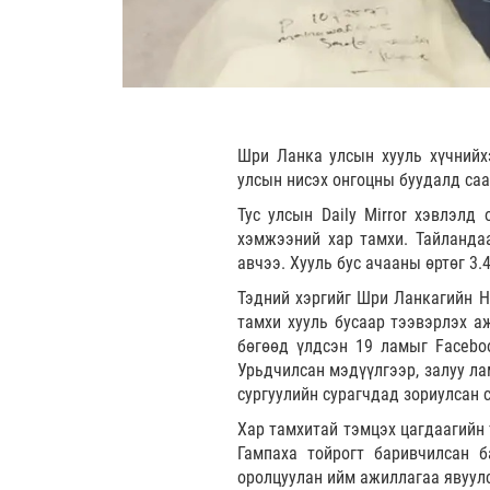
Шри Ланка улсын хууль хүчнийх
улсын нисэх онгоцны буудалд са
Тус улсын Daily Mirror хэвлэлд
хэмжээний хар тамхи. Тайланда
авчээ. Хууль бус ачааны өртөг 3.
Тэдний хэргийг Шри Ланкагийн Н
тамхи хууль бусаар тээвэрлэх а
бөгөөд үлдсэн 19 ламыг Facebo
Урьдчилсан мэдүүлгээр, залуу ла
сургуулийн сурагчдад зориулсан 
Хар тамхитай тэмцэх цагдаагийн 
Гампаха тойрогт баривчилсан б
оролцуулан ийм ажиллагаа явуул