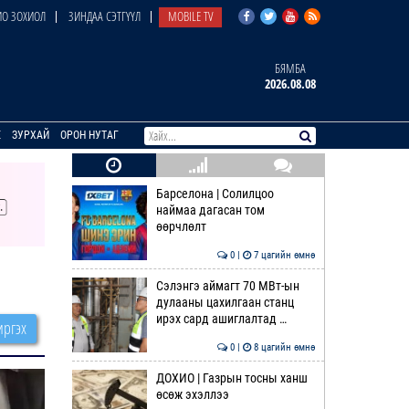
О ЗОХИОЛ
ЗИНДАА СЭТГҮҮЛ
MOBILE TV
БЯМБА
2026.08.08
E
ЗУРХАЙ
ОРОН НУТАГ
Барселона | Солилцоо
наймаа дагасан том
өөрчлөлт
0 |
7 цагийн өмнө
Сэлэнгэ аймагт 70 МВт-ын
дулааны цахилгаан станц
ирэх сард ашиглалтад …
ргэх
0 |
8 цагийн өмнө
ДОХИО | Газрын тосны ханш
өсөж эхэллээ