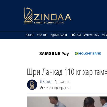
ЭХЛЭЛ
УЛС ТӨР
ЭДИЙН ЗАСАГ
НИЙГЭМ
УУЛ УУРХАЙ
ХУ
Шри Ланкад 110 кг хар там
Я.Болор
Zindaa.mn
|
2026 оны 04 сарын 27