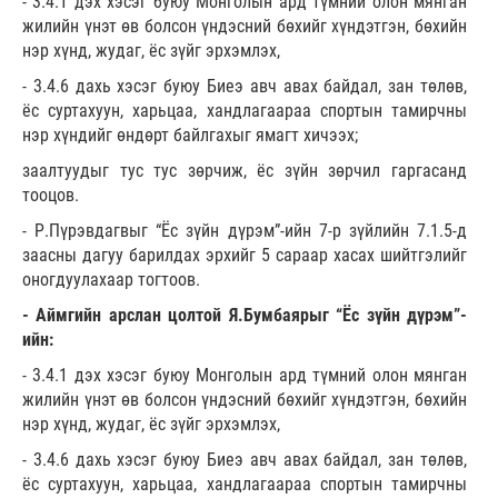
- 3.4.1 дэх хэсэг буюу Монголын ард түмний олон мянган
жилийн үнэт өв болсон үндэсний бөхийг хүндэтгэн, бөхийн
нэр хүнд, жудаг, ёс зүйг эрхэмлэх,
- 3.4.6 дахь хэсэг буюу Биеэ авч авах байдал, зан төлөв,
ёс суртахуун, харьцаа, хандлагаараа спортын тамирчны
нэр хүндийг өндөрт байлгахыг ямагт хичээх;
заалтуудыг тус тус зөрчиж, ёс зүйн зөрчил гаргасанд
тооцов.
- Р.Пүрэвдагвыг “Ёс зүйн дүрэм”-ийн 7-р зүйлийн 7.1.5-д
заасны дагуу барилдах эрхийг 5 сараар хасах шийтгэлийг
оногдуулахаар тогтоов.
- Аймгийн арслан цолтой Я.Бумбаярыг “Ёс зүйн дүрэм”-
ийн:
- 3.4.1 дэх хэсэг буюу Монголын ард түмний олон мянган
жилийн үнэт өв болсон үндэсний бөхийг хүндэтгэн, бөхийн
нэр хүнд, жудаг, ёс зүйг эрхэмлэх,
- 3.4.6 дахь хэсэг буюу Биеэ авч авах байдал, зан төлөв,
ёс суртахуун, харьцаа, хандлагаараа спортын тамирчны