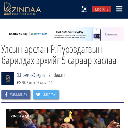
Mobile TV
НИЙТЛЭЛЧИД
ТВ8
Улсын арслан Р.Пүрэвдагвын
ӨГЛӨӨНИЙ СОНИН
АУДИО ЗОХИОЛ
барилдах эрхийг 5 сараар хаслаа
ЗИНДАА СЭТГҮҮЛ
Х.Номин-Эрдэнэ
Zindaa.mn
|
2026 оны 06 сарын 11
Хуваалцах
Жиргэх