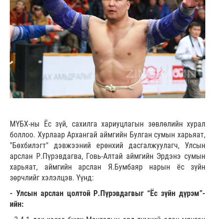
МҮБХ-ны Ёс зүй, сахилга хариуцлагын зөвлөлийн хурал
боллоо. Хурлаар Архангай аймгийн Булган сумын харьяат,
"Бөхбилэгт" дэвжээний ерөнхий дасгалжуулагч, Улсын
арслан Р.Пүрэвдагва, Говь-Алтай аймгийн Эрдэнэ сумын
харьяат, аймгийн арслан Я.Бумбаяр нарын ёс зүйн
зөрчлийг хэлэлцэв. Үүнд:
- Улсын арслан цолтой Р.Пүрэвдагвыг “Ёс зүйн дүрэм”-
ийн: