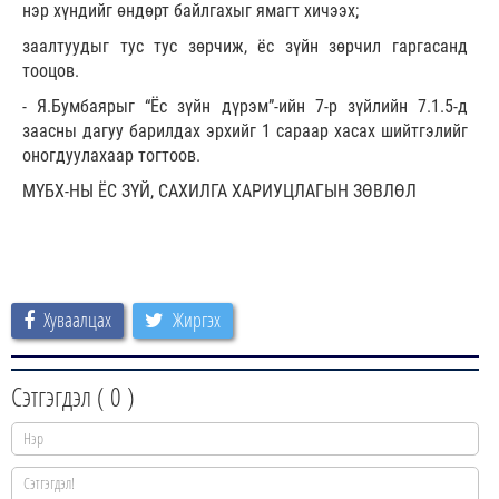
нэр хүндийг өндөрт байлгахыг ямагт хичээх;
заалтуудыг тус тус зөрчиж, ёс зүйн зөрчил гаргасанд
тооцов.
- Я.Бумбаярыг “Ёс зүйн дүрэм”-ийн 7-р зүйлийн 7.1.5-д
заасны дагуу барилдах эрхийг 1 сараар хасах шийтгэлийг
оногдуулахаар тогтоов.
МҮБХ-НЫ ЁС ЗҮЙ, САХИЛГА ХАРИУЦЛАГЫН ЗӨВЛӨЛ
Хуваалцах
Жиргэх
Сэтгэгдэл (
0
)