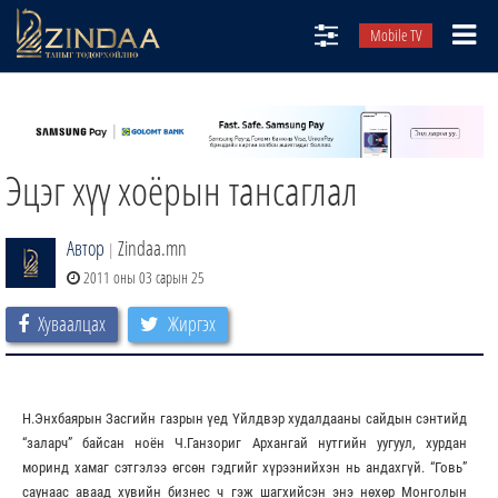
Mobile TV
НИЙТЛЭЛЧИД
ТВ8
Эцэг хүү хоёрын тансаглал
ӨГЛӨӨНИЙ СОНИН
АУДИО ЗОХИОЛ
Автор
Zindaa.mn
|
ЗИНДАА СЭТГҮҮЛ
2011 оны 03 сарын 25
Хуваалцах
Жиргэх
Н.Энхбаярын Засгийн газрын үед Үйлдвэр худалдааны сайдын сэнтийд
“заларч” байсан ноён Ч.Ганзориг Архангай нутгийн уугуул, хурдан
моринд хамаг сэтгэлээ өгсөн гэдгийг хүрээнийхэн нь андахгүй. “Говь”
саунаас аваад хувийн бизнес ч гэж шагхийсэн энэ нөхөр Монголын