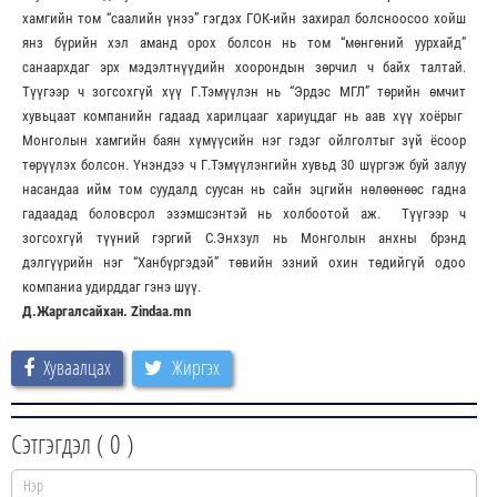
хамгийн том “саалийн үнээ” гэгдэх ГОК-ийн захирал болсноосоо хойш
янз бүрийн хэл аманд орох болсон нь том “мөнгөний уурхайд”
санаархдаг эрх мэдэлтнүүдийн хоорондын зөрчил ч байх талтай.
Түүгээр ч зогсохгүй хүү Г.Тэмүүлэн нь “Эрдэс МГЛ” төрийн өмчит
хувьцаат компанийн гадаад харилцааг хариуцдаг нь аав хүү хоёрыг
Монголын хамгийн баян хүмүүсийн нэг гэдэг ойлголтыг зүй ёсоор
төрүүлэх болсон. Үнэндээ ч Г.Тэмүүлэнгийн хувьд 30 шүргэж буй залуу
насандаа ийм том суудалд суусан нь сайн эцгийн нөлөөнөөс гадна
гадаадад боловсрол эзэмшсэнтэй нь холбоотой аж. Түүгээр ч
зогсохгүй түүний гэргий С.Энхзул нь Монголын анхны брэнд
дэлгүүрийн нэг “Ханбүргэдэй” төвийн эзний охин төдийгүй одоо
компаниа удирддаг гэнэ шүү.
Д.Жаргалсайхан. Zindaa.mn
Хуваалцах
Жиргэх
Сэтгэгдэл (
0
)