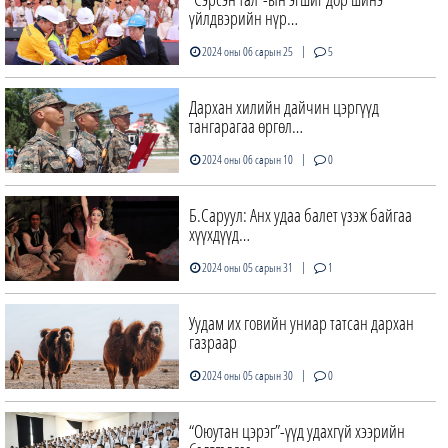
үйлдвэрийн нүр…
|
2024 оны 06 сарын 25
5
Дархан хилийн дайчин цэргүүд
тангарагаа өргөл…
|
2024 оны 06 сарын 10
0
Б.Саруул: Анх удаа балет үзэж байгаа
хүүхдүүд…
|
2024 оны 05 сарын 31
1
Уудам их говийн униар татсан дархан
газраар
|
2024 оны 05 сарын 30
0
“Оюутан цэрэг”-үүд удахгүй хээрийн