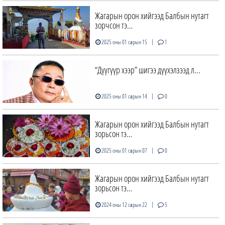
Жагарын орон хийгээд Балбын нутагт
зорчсон тэ…
|
2025 оны 01 сарын 15
1
“Дүүгүүр хээр” шигээ дүүхэлзээд л...
|
2025 оны 01 сарын 14
0
Жагарын орон хийгээд Балбын нутагт
зорьсон тэ…
|
2025 оны 01 сарын 07
0
Жагарын орон хийгээд Балбын нутагт
зорьсон тэ…
|
2024 оны 12 сарын 22
5