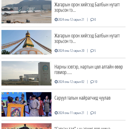
Жагарын орон хийгээд Балбын нутагт
зорьсон тэ…
|
2024 оны 12 сарын 21
0
Жагарын орон хийгээд Балбын нутагт
зорьсон тэ…
|
2024 оны 12 сарын 20
5
Нарны хэвтэр, нартын цөл алтайн өвөр
говиор..…
|
2024 оны 12 сарын 02
10
Саруул талын найрагчид чуулав
|
2024 оны 11 сарын 21
0
“Сэрсэн тал”-ын эгшиг дор шинэ