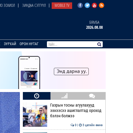
О ЗОХИОЛ
ЗИНДАА СЭТГҮҮЛ
MOBILE TV
БЯМБА
2026.08.08
E
ЗУРХАЙ
ОРОН НУТАГ
Газрын тосны агуулахууд
эхнээсээ ашиглалтад ороход
бэлэн болжээ
0 |
3 цагийн өмнө