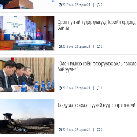
|
2019 оны 02 сарын 21
2
Орон нутгийн удирдлагууд Төрийн ордонд
байна
|
2019 оны 02 сарын 21
0
"Олон түмнээ соён гэгээрүүлэх ажлыг зохи
байгуулъя"
|
2019 оны 02 сарын 21
1
Тавдугаар сараас түүхий нүүрс хэрэглэхгүй
|
2019 оны 02 сарын 20
0