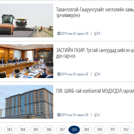
Тавантолгой-Гашуунсухайт чиглэлийн зам
эрчимжүүлнэ
|
2019 оны 02 сарын 20
0
ЗАСГИЙН ГАЗАР: Тусгай сангуудад хийсэн 
дүн гарчээ
|
2019 оны 02 сарын 20
0
ГХЯ: ШХАБ-тай холбоотой МЭДЭГДЭЛ гарга
|
2019 оны 02 сарын 20
2
383
384
385
386
387
388
389
390
391
392