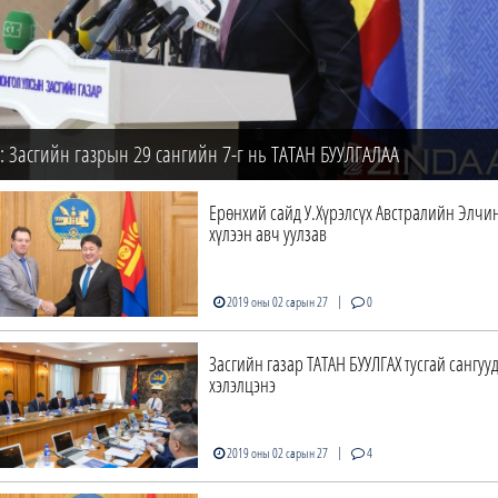
 Засгийн газрын 29 сангийн 7-г нь ТАТАН БУУЛГАЛАА
Ерөнхий сайд У.Хүрэлсүх Австралийн Элчи
хүлээн авч уулзав
|
2019 оны 02 сарын 27
0
Засгийн газар ТАТАН БУУЛГАХ тусгай сангуу
хэлэлцэнэ
|
2019 оны 02 сарын 27
4