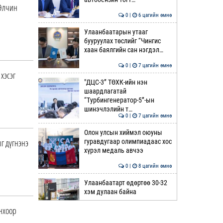
 Элчин
0 |
6 цагийн өмнө
Улаанбаатарын утааг
бууруулах төслийг “Чингис
хаан баялгийн сан нэгдэл…
0 |
7 цагийн өмнө
хэсэг
"ДЦС-3” ТӨХК-ийн нэн
шаардлагатай
“Турбингенератор-5”-ын
шинэчлэлийн т…
0 |
7 цагийн өмнө
Олон улсын хиймэл оюуны
г дүгнэнэ
гуравдугаар олимпиадаас хос
хүрэл медаль авчээ
0 |
8 цагийн өмнө
Улаанбаатарт өдөртөө 30-32
хэм дулаан байна
нхоор
0 |
8 цагийн өмнө