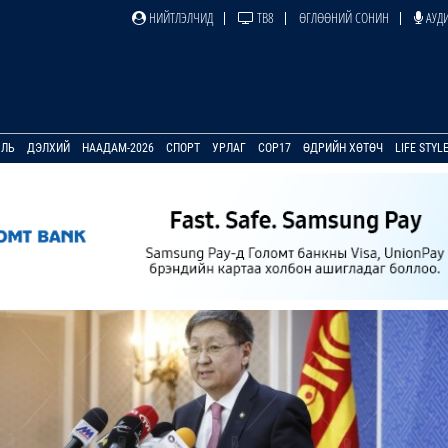
НИЙТЛЭЛЧИД
ТВ8
ӨГЛӨӨНИЙ СОНИН
АУДИ
УЛЬ
ДЭЛХИЙ
НААДАМ-2026
СПОРТ
УРЛАГ
COP17
ӨДРИЙН ХӨТӨЧ
LIFE STYL