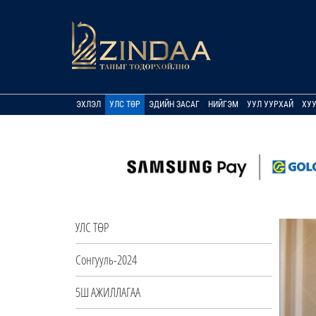
ЭХЛЭЛ
УЛС ТӨР
ЭДИЙН ЗАСАГ
НИЙГЭМ
УУЛ УУРХАЙ
ХУ
УЛС ТӨР
Сонгууль-2024
5Ш АЖИЛЛАГАА