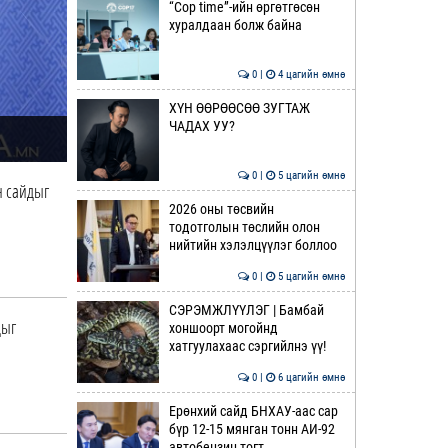
“Cop time”-ийн өргөтгөсөн
хуралдаан болж байна
0 |
4 цагийн өмнө
ХҮН ӨӨРӨӨСӨӨ ЗУГТАЖ
ЧАДАХ УУ?
0 |
5 цагийн өмнө
н сайдыг
2026 оны төсвийн
тодотголын төслийн олон
нийтийн хэлэлцүүлэг боллоо
0 |
5 цагийн өмнө
СЭРЭМЖЛҮҮЛЭГ | Бамбай
дыг
хоншоорт могойнд
хатгуулахаас сэргийлнэ үү!
0 |
6 цагийн өмнө
Ерөнхий сайд БНХАУ-аас сар
бүр 12-15 мянган тонн АИ-92
автобензин тогт…