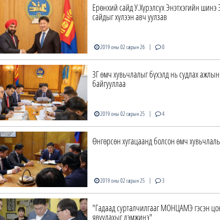
Ерөнхий сайд У.Хүрэлсүх Энэтхэгийн шинэ
сайдыг хүлээн авч уулзав
|
2019 оны 02 сарын 26
0
ЗГ өмч хувьчлалыг бүхэлд нь судлах ажлын 
байгууллаа
|
2019 оны 02 сарын 25
4
Өнгөрсөн хугацаанд болсон өмч хувьчлалы
|
2019 оны 02 сарын 25
3
"Гадаад сурталчилгааг МОНЦАМЭ гэсэн цо
явуулахыг дэмжинэ"