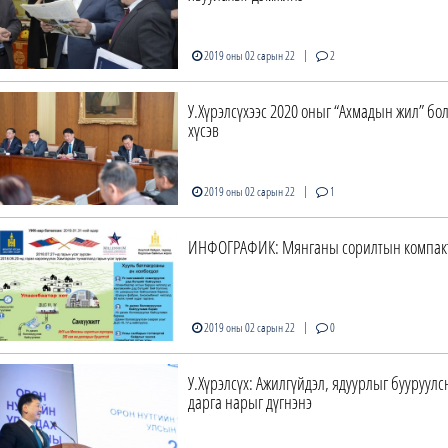
|
2019 оны 02 сарын 22
2
У.Хүрэлсүхээс 2020 оныг “Ахмадын жил” бо
хүсэв
|
2019 оны 02 сарын 22
1
ИНФОГРАФИК: Мянганы сорилтын компакт
|
2019 оны 02 сарын 22
0
У.Хүрэлсүх: Ажилгүйдэл, ядуурлыг бууруул
дарга нарыг дүгнэнэ