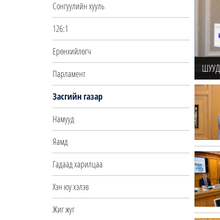
Сонгуулийн хууль
126:1
Ерөнхийлөгч
ШУУД:
Парламент
Засгийн газар
Намууд
Яамд
Гадаад харилцаа
Хэн юу хэлэв
Жиг жуг