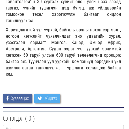
Тавантолгой”-н 30 хүртэлх хувийг олон улсын зах зээлд
гаргах, үүнийг түшиглэн дэд бүтэц, аж үйлдвэрийн
томоохон төсөл хэрэгжүүлж байгааг онцлон
танилцуулжээ.
Хариуцлагатай уул уурхай, байгаль орчны нөхөн сэргээлт,
ногоон хөгжлийг чухалчилдаг энэ удаагийн хурал,
үзэсгэлэн яармагт Монгол, Канад, Өмнөд Африк,
Австрали, Аргентин, Судан зэрэг уул уурхай эрчимтэй
хөгжсөн 60 гаруй улсын 600 гаруй төлөөлөгчид оролцож
байгаа аж. Түүнчлэн уул уурхайн компаниуд өөрсдийн үйл
ажиллагаагаа танилцуулж, туршлага солилцож байгаа
юм.
Хуваалцах
Жиргэх
Сэтгэгдэл (
0
)