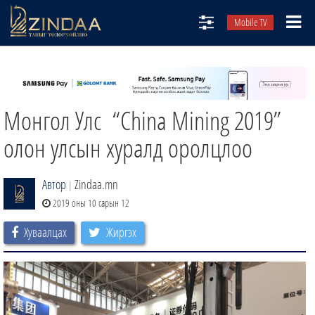
Mobile TV
НИЙТЛЭЛЧИД
ТВ8
Монгол Улс “China Mining 2019”
ӨГЛӨӨНИЙ СОНИН
АУДИО ЗОХИОЛ
олон улсын хуралд оролцлоо
ЗИНДАА СЭТГҮҮЛ
Автор
Zindaa.mn
|
2019 оны 10 сарын 12
Хуваалцах
Жиргэх