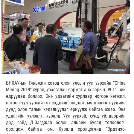
БНХАУ-ын Тяньжин хотод олон улсын уул уурхайн “China
Mining 2019” хурал, үзэсгэлэн яармаг энэ сарын 09-11-ний
өдрүүдэд боллоо. Энэ удаагийн хурлаар ногоон хөгжил,
ногоон уул уурхай гэх сэдвийг онцолж, мэргэжилтнүүдийн
дунд олон талын хэлэлцүүлэг өрнүүлж байгаа ажээ. Энэ
удаагийн уулзалт, хуралд Уул уурхай, хүнд үйлдвэрийн
дэд сайд Д.Загджав болон албаны бусад төлөөлөгч
оролцож байгаа юм. Хуралд оролцогчид “Эрдэнэс-